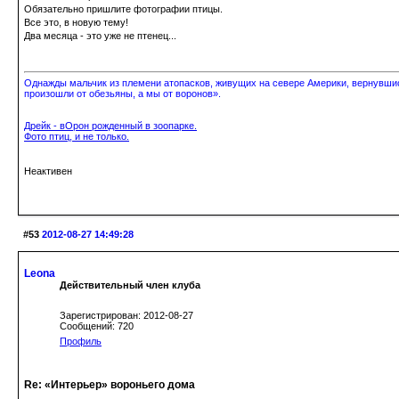
Обязательно пришлите фотографии птицы.
Все это, в новую тему!
Два месяца - это уже не птенец...
Однажды мальчик из племени атопасков, живущих на севере Америки, вернувшись
произошли от обезьяны, а мы от воронов».
Дрейк - вОрон рожденный в зоопарке.
Фото птиц, и не только.
Неактивен
#53
2012-08-27 14:49:28
Leona
Действительный член клуба
Зарегистрирован: 2012-08-27
Сообщений: 720
Профиль
Re: «Интерьер» вороньего дома