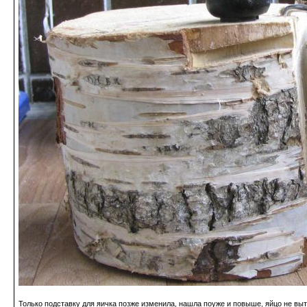
Только подставку для яичка позже изменила, нашла поуже и повыше, яйцо не выт