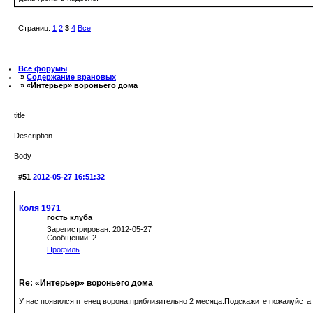
Страниц:
1
2
3
4
Все
Все форумы
»
Содержание врановых
» «Интерьер» вороньего дома
title
Description
Body
#51
2012-05-27 16:51:32
Коля 1971
гость клуба
Зарегистрирован: 2012-05-27
Сообщений: 2
Профиль
Re: «Интерьер» вороньего дома
У нас появился птенец ворона,приблизительно 2 месяца.Подскажите пожалуйста к