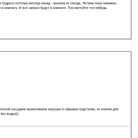
подруга полтора месяца назад - выпала из гнезда. Летаем пока неважно,
 в комнату. И все запахи будут в комнате. Посоветуйте что-нибудь.
плоской посудине вымачиваем игрушки и обрывки подстилки, из поилок для
без воды(((.