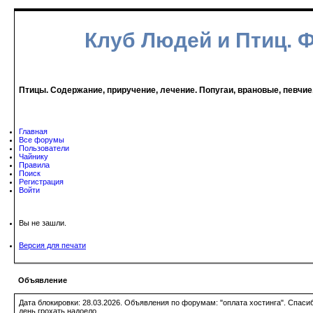
Клуб Людей и Птиц. 
Птицы. Содержание, приручение, лечение. Попугаи, врановые, певчие
Главная
Все форумы
Пользователи
Чайнику
Правила
Поиск
Регистрация
Войти
Вы не зашли.
Версия для печати
Объявление
Дата блокировки: 28.03.2026. Объявления по форумам: "оплата хостинга". Спас
день грохать надоело.