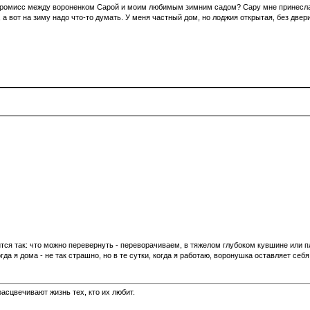
омпромисс между вороненком Сарой и моим любимым зимним садом? Сару мне принесла 
а вот на зиму надо что-то думать. У меня частный дом, но лоджия открытая, без двери
ится так: что можно перевернуть - переворачиваем, в тяжелом глубоком кувшине или 
а я дома - не так страшно, но в те сутки, когда я работаю, воронушка оставляет себя 
асцвечивают жизнь тех, кто их любит.