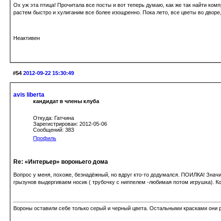
Ох уж эта птица! Прочитала все посты и вот теперь думаю, как же так найти к
растем быстро и хулиганим все более изощренно. Пока лето, все цветы во дворе, 
Неактивен
#54
2012-09-22 15:30:49
avis libertа
кандидат в члены клуба
Откуда: Гатчина
Зарегистрирован: 2012-05-06
Сообщений: 383
Профиль
Re: «Интерьер» вороньего дома
Вопрос у меня, похоже, безнадёжный, но вдруг кто-то додумался. ПОИЛКА! Знач
грызунов выдергиваем носик ( трубочку с ниппелем -любимая потом игрушка). Когд
Вороны оставили себе только серый и черный цвета. Остальными красками они р