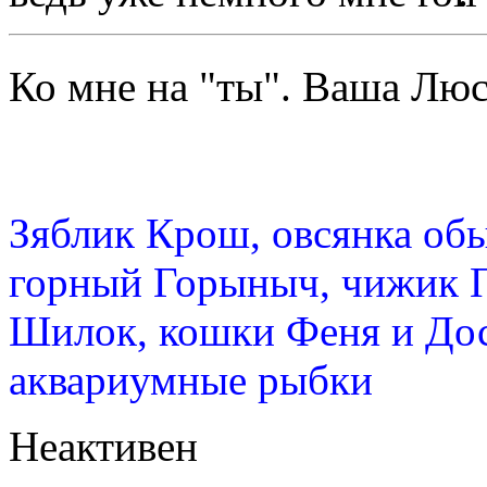
Ко мне на "ты". Ваша Л
Зяблик Крош, овсянка об
горный Горыныч, чижик 
Шилок, кошки Феня и Дос
аквариумные рыбки
Неактивен