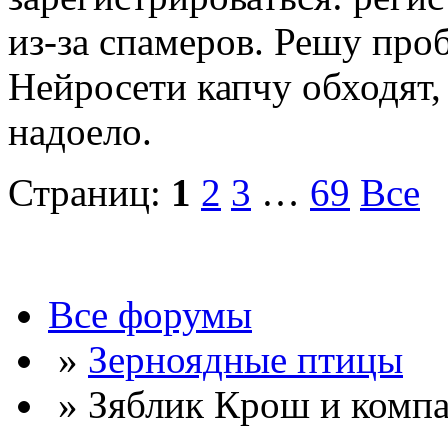
из-за спамеров. Решу про
Нейросети капчу обходят, 
надоело.
Страниц:
1
2
3
…
69
Все
Все форумы
»
Зерноядные птицы
» Зяблик Крош и комп