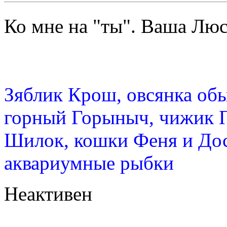
Ко мне на "ты". Ваша Л
Зяблик Крош, овсянка об
горный Горыныч, чижик 
Шилок, кошки Феня и Дос
аквариумные рыбки
Неактивен