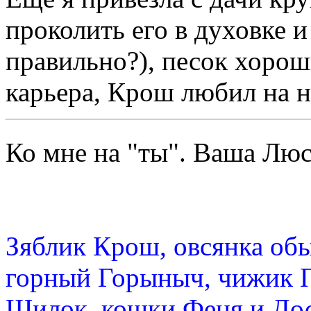
проколить его в духовке и
правильно?), песок хорош
карьера, Крош любил на нё
Ко мне на "ты". Ваша Л
Зяблик Крош, овсянка об
горный Горыныч, чижик 
Шилок, кошки Феня и Дос