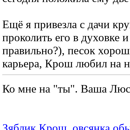
Ещё я привезла с дачи кр
проколить его в духовке и
правильно?), песок хорош
карьера, Крош любил на нё
Ко мне на "ты". Ваша Л
Зяблик Крош, овсянка об