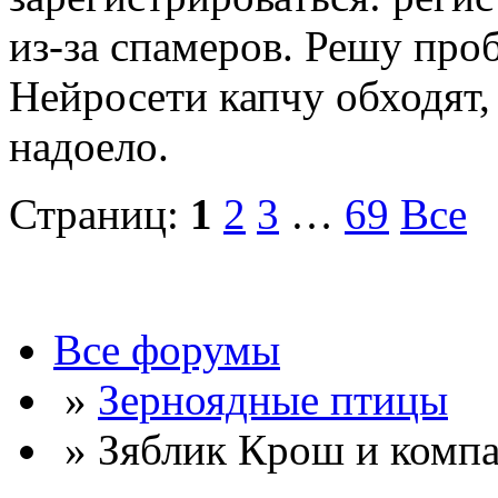
из-за спамеров. Решу про
Нейросети капчу обходят, 
надоело.
Страниц:
1
2
3
…
69
Все
Все форумы
»
Зерноядные птицы
» Зяблик Крош и комп