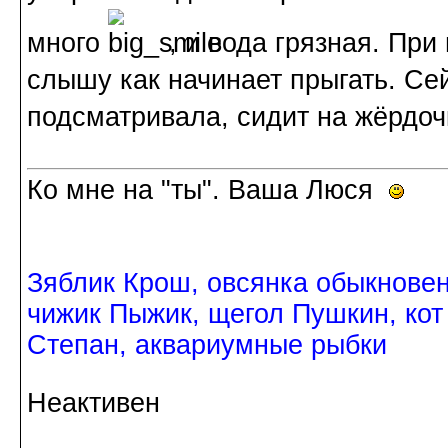
много
, и вода грязная. При
слышу как начинает прыгать. Се
подсматривала, сидит на жёрдоч
Ко мне на "ты". Ваша Люся
Зяблик Крош, овсянка обыкнове
чижик Пыжик, щегол Пушкин, кот
Степан, аквариумные рыбки
Неактивен