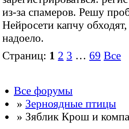
из-за спамеров. Решу про
Нейросети капчу обходят, 
надоело.
Страниц:
1
2
3
…
69
Все
Все форумы
»
Зерноядные птицы
» Зяблик Крош и комп