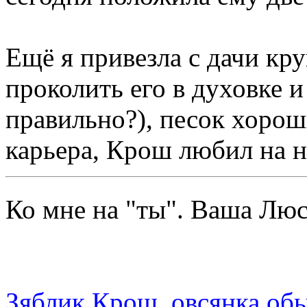
Ещё я привезла с дачи кр
проколить его в духовке и
правильно?), песок хорош
карьера, Крош любил на нё
Ко мне на "ты". Ваша Л
Зяблик Крош, овсянка об