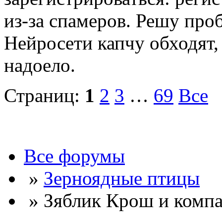
из-за спамеров. Решу про
Нейросети капчу обходят, 
надоело.
Страниц:
1
2
3
…
69
Все
Все форумы
»
Зерноядные птицы
» Зяблик Крош и комп