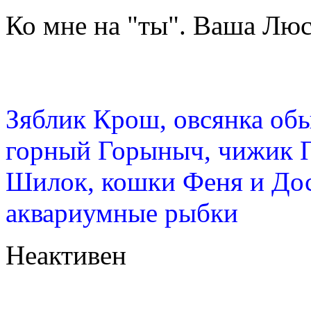
Ко мне на "ты". Ваша Л
Зяблик Крош, овсянка об
горный Горыныч, чижик 
Шилок, кошки Феня и Дос
аквариумные рыбки
Неактивен