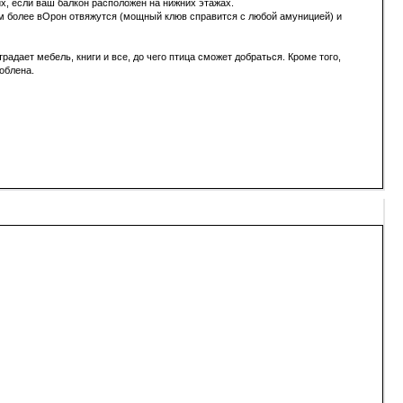
х, если ваш балкон расположен на нижних этажах.
тем более вОрон отвяжутся (мощный клюв справится с любой амуницией) и
адает мебель, книги и все, до чего птица сможет добраться. Кроме того,
облена.