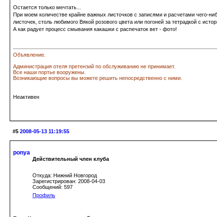
Остается только мечтать...
При моем количестве крайне важных листочков с записями и расчетами чего-ни
листочек, столь любимого Вякой розового цвета или погоней за тетрадкой с истор
А как радует процесс смывания какашки с распечаток вет - фото!
Объявление.
Администрация отеля претензий по обслуживанию не принимает.
Все наши портье вооружены.
Возникающие вопросы вы можете решить непосредственно с ними.
Неактивен
#5
2008-05-13 11:19:55
ponya
Действительный член клуба
Откуда: Нижний Новгород
Зарегистрирован: 2008-04-03
Сообщений: 597
Профиль