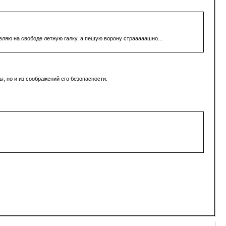
вляю на свободе летную галку, а пешую ворону страаааашно...
, но и из соображений его безопасности.