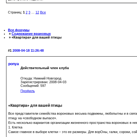
Страниц:
1
2
3
…
12
Все
Все форумы
»
Содержание врановых
» «Квартира» для вашей птицы
#1
2008-04-18 11:26:48
ponya
Действительный член клуба
Откуда: Нижний Новгород
Зарегистрирован: 2008-04-03
Сообщений: 597
Профиль
«Квартира» для вашей птицы
Все представители семейства вороновых весьма подвижны, любопытны и в связи 
птицу на «свободном выпасе».
Есть несколько вариантов организации жизненного пространства вороновых в не
1. Клетка
Самое главное в выборе клетки – это ее размеры. Для ворОны, галки, сороки, с