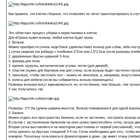
Как правило, эти клетки сборные, что позволяет их легко транспортировать в сл
Это облегчает процесс уборки и перестановки в клетке.
Для вОрона нужен вольер, любая клетка будет мала.
2. Вольер
Можно приобрести (очень неде?евое удовольствие) вольер для собак, либо пост
1.сетка сварная (не рабица) с ячейками 2*2см или 2,5*2,5см (если размеры ячейк
2. деревянные бруски шириной 3-4см;
3. фанера для пола;
3. крепеж: шурупы, металлические уголки, петли (для дверей);
4. пластик (нужен для бортиков или для стены, если вольер будет частично глух
5. линолеум, чтобы застелить пол – можно не линолеум, а, например, искусствен
6. колеса для мебели (если вы собираетесь вольер перемещать).
Размеры вольера могут варьироваться, но, естественно, чем больше, тем лучше
У нас получилось так:
Размеры: 2*1*2м (длина-ширина-высота). Вольер планировался для одной вороны, 
3. Балкон
Можно отдать все пространство балкона, если он застеклен, построить вольер на
В случае с застекленным балконом на окно нужно приспособить сетку, лучше две
Вторая сетка выставляется на некотором расстоянии от первой (несъемной), чт
сетку крепить на брусках толщиной 3-4 см. Сетки необходимы для того, чтобы 
комаров. Поскольку пользоваться фумигаторами в доме, где живет птица (любая