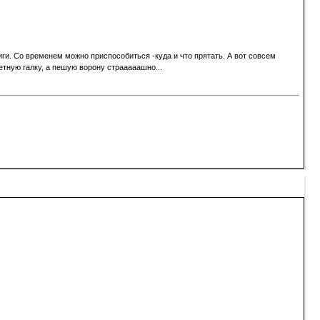
иги. Со временем можно приспособиться -куда и что прятать. А вот совсем
етную галку, а пешую ворону страаааашно...