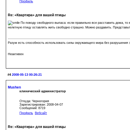
Профиль
Re: «Квартира» для вашей птицы
По поводу свободного выпаса: если правильно все расставить дома, то в
нелетную птицу оставлять жить свободно страшно. Можно раздавить. Представьте
Разум есть способность использовать силы окружающего мира без разрушения э
Неактивен
#4
2008-05-13 00:26:21
Mushen
клинический администратор
Откуда: Черногория
Зарегистрирован: 2008-04-07
Сообщений: 8719
Профиль
Вебсайт
Re: «Квартира» для вашей птицы