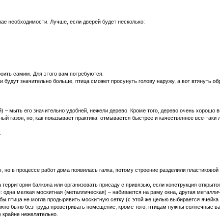
учае необходимости. Лучше, если дверей будет несколько:
роить самим. Для этого вам потребуются:
и будут значительно больше, птица сможет просунуть голову наружу, а вот втянуть обр
ой) – мыть его значительно удобней, нежели дерево. Кроме того, дерево очень хорошо 
ный газон, но, как показывает практика, отмывается быстрее и качественнее все-таки
.
но в процессе работ дома появилась галка, потому строение разделили пластиковой пе
 территории балкона или организовать присаду с привязью, если конструкция открытог
: одна мелкая москитная (металлическая) – набивается на раму окна, другая металли
обы птица не могла продырявить москитную сетку (с этой же целью выбирается ячейка
можно было без труда проветривать помещение, кроме того, птицам нужны солнечные в
) крайне нежелательно.