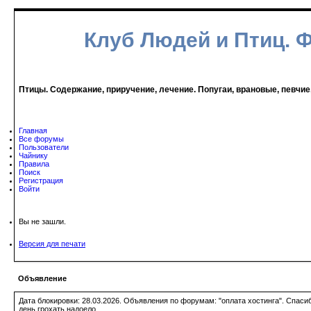
Клуб Людей и Птиц. 
Птицы. Содержание, приручение, лечение. Попугаи, врановые, певчие
Главная
Все форумы
Пользователи
Чайнику
Правила
Поиск
Регистрация
Войти
Вы не зашли.
Версия для печати
Объявление
Дата блокировки: 28.03.2026. Объявления по форумам: "оплата хостинга". Спас
день грохать надоело.