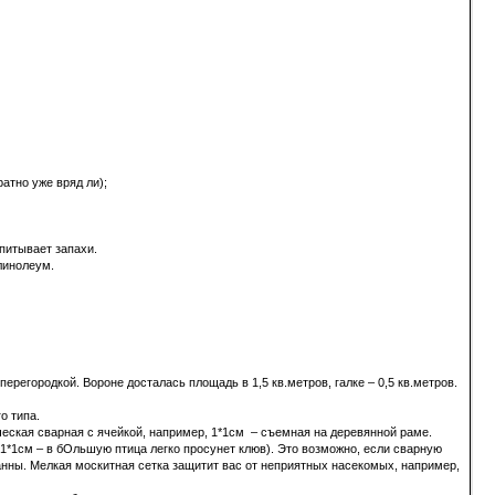
атно уже вряд ли);
впитывает запахи.
 линолеум.
регородкой. Вороне досталась площадь в 1,5 кв.метров, галке – 0,5 кв.метров.
о типа.
ческая сварная с ячейкой, например, 1*1см – съемная на деревянной раме.
 1*1см – в бОльшую птица легко просунет клюв). Это возможно, если сварную
анны. Мелкая москитная сетка защитит вас от неприятных насекомых, например,