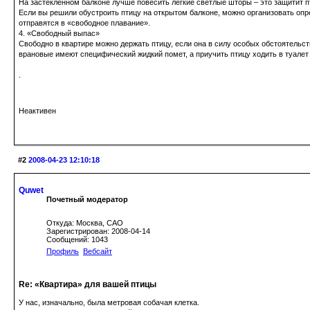
На застекленном балконе лучше повесить легкие светлые шторы – это защитит п
Если вы решили обустроить птицу на открытом балконе, можно организовать опр
отправятся в «свободное плавание».
4. «Свободный выпас»
Свободно в квартире можно держать птицу, если она в силу особых обстоятельств
врановые имеют специфический жидкий помет, а приучить птицу ходить в туалет 
.
Неактивен
#2
2008-04-23 12:10:18
Quwet
Почетный модератор
Откуда: Москва, САО
Зарегистрирован: 2008-04-14
Сообщений: 1043
Профиль
Вебсайт
Re: «Квартира» для вашей птицы
У нас, изначально, была метровая собачая клетка.