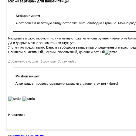
Re: «Квартира» для вашей птицы
Акбара пишет:
А вот совсем нелетную птицу оставлять жить свободно страшно. Можно разда
Раздавить можно любую птицу - и летную тоже, если она ручная и ничего не боит
Да и дверью можно защемить или стукнуть...
Я отлично представляю Варю в свободном выпасе при определенных мерах предос
Слишком он активный, наглый, любопытный, да еще и летный
Добавлено спустя 1 минуту 33 секунды:
Mushen пишет:
А как радует процесс смывания какашки с распечаток вет - фото!
Неактивен