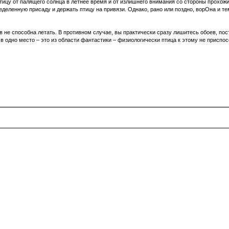
тицу от палящего солнца в летнее время и от излишнего внимания со стороны прохожи
еделенную присаду и держать птицу на привязи. Однако, рано или поздно, ворОна и 
 не способна летать. В противном случае, вы практически сразу лишитесь обоев, постр
в одно место – это из области фантастики – физиологически птица к этому не приспос