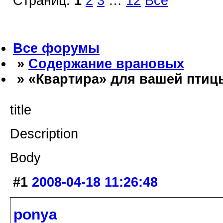
Страниц:
1
2
3
…
12
Все
Все форумы
»
Содержание врановых
» «Квартира» для вашей птиц
title
Description
Body
#1
2008-04-18 11:26:48
ponya