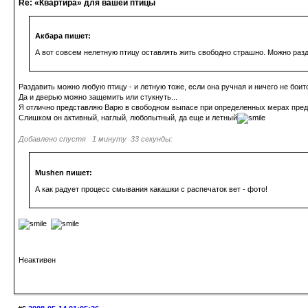
Re: «Квартира» для вашей птицы
Акбара пишет:
А вот совсем нелетную птицу оставлять жить свободно страшно. Можно разда
Раздавить можно любую птицу - и летную тоже, если она ручная и ничего не боит
Да и дверью можно защемить или стукнуть...
Я отлично представляю Варю в свободном выпасе при определенных мерах предос
Слишком он активный, наглый, любопытный, да еще и летный
Добавлено спустя 1 минуту 33 секунды:
Mushen пишет:
А как радует процесс смывания какашки с распечаток вет - фото!
Неактивен