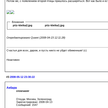
Потом же, с появлением второй птицы пришлось расширяться. Вот как было и ест
Вложения
ptiz-kletka2.jpg
ptiz-kletka1.jpg
Отредактировано Quwet (2008-04-23 12:11:28)
Счастья для всех, даром, и пусть никто не уйдет обиженным! (c)
Неактивен
#3
2008-05-12 23:30:22
Акбара
crowsaver
Откуда: Москва, Зеленоград
Зарегистрирован: 2008-04-13
Сообщений: 1547