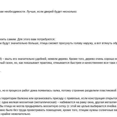
учае необходимости. Лучше, если дверей будет несколько:
роить самим. Для этого вам потребуются:
и будут значительно больше, птица сможет просунуть голову наружу, а вот втянуть обр
ой) – мыть его значительно удобней, нежели дерево. Кроме того, дерево очень хорошо 
ный газон, но, как показывает практика, отмывается быстрее и качественнее все-таки
.
но в процессе работ дома появилась галка, потому строение разделили пластиковой пе
 территории балкона или организовать присаду с привязью, если конструкция открытог
: одна мелкая москитная (металлическая) – набивается на раму окна, другая металли
обы птица не могла продырявить москитную сетку (с этой же целью выбирается ячейка
можно было без труда проветривать помещение, кроме того, птицам нужны солнечные в
) крайне нежелательно.