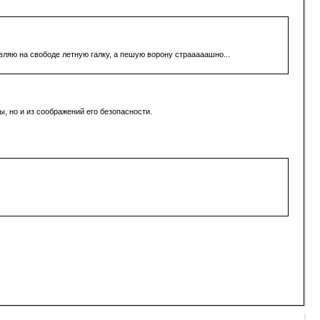
вляю на свободе летную галку, а пешую ворону страаааашно...
, но и из соображений его безопасности.