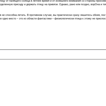
тицу от палящего солнца в летнее время и от излишнего внимания со стороны прохожи
еделенную присаду и держать птицу на привязи. Однако, рано или поздно, ворОна и 
 не способна летать. В противном случае, вы практически сразу лишитесь обоев, постр
в одно место – это из области фантастики – физиологически птица к этому не приспос