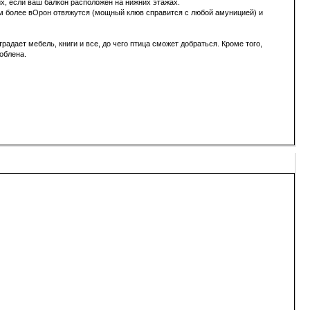
х, если ваш балкон расположен на нижних этажах.
тем более вОрон отвяжутся (мощный клюв справится с любой амуницией) и
адает мебель, книги и все, до чего птица сможет добраться. Кроме того,
облена.