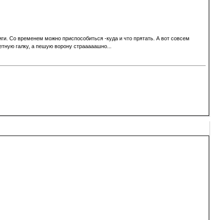
иги. Со временем можно приспособиться -куда и что прятать. А вот совсем
етную галку, а пешую ворону страаааашно...