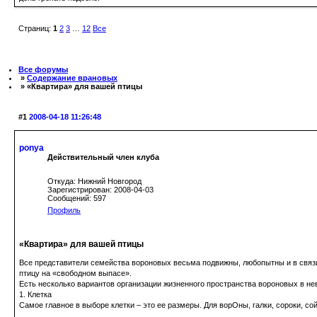
Страниц:
1
2
3
…
12
Все
Все форумы
»
Содержание врановых
» «Квартира» для вашей птицы
#1
2008-04-18 11:26:48
ponya
Действительный член клуба
Откуда: Нижний Новгород
Зарегистрирован: 2008-04-03
Сообщений: 597
Профиль
«Квартира» для вашей птицы
Все представители семейства вороновых весьма подвижны, любопытны и в связи 
птицу на «свободном выпасе».
Есть несколько вариантов организации жизненного пространства вороновых в не
1. Клетка
Самое главное в выборе клетки – это ее размеры. Для ворОны, галки, сороки, с