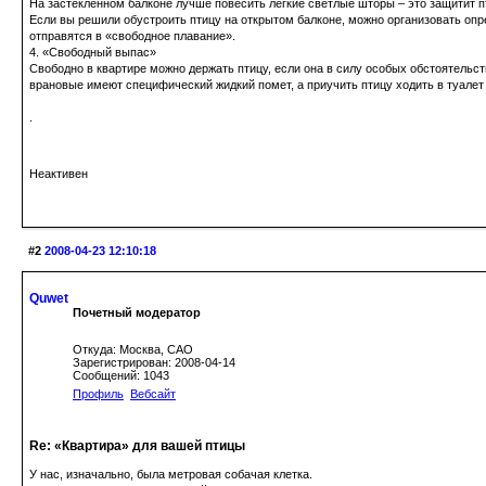
На застекленном балконе лучше повесить легкие светлые шторы – это защитит п
Если вы решили обустроить птицу на открытом балконе, можно организовать опр
отправятся в «свободное плавание».
4. «Свободный выпас»
Свободно в квартире можно держать птицу, если она в силу особых обстоятельств
врановые имеют специфический жидкий помет, а приучить птицу ходить в туалет 
.
Неактивен
#2
2008-04-23 12:10:18
Quwet
Почетный модератор
Откуда: Москва, САО
Зарегистрирован: 2008-04-14
Сообщений: 1043
Профиль
Вебсайт
Re: «Квартира» для вашей птицы
У нас, изначально, была метровая собачая клетка.