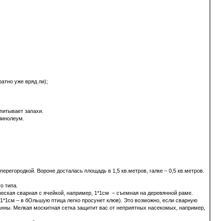
атно уже вряд ли);
впитывает запахи.
 линолеум.
регородкой. Вороне досталась площадь в 1,5 кв.метров, галке – 0,5 кв.метров.
о типа.
ческая сварная с ячейкой, например, 1*1см – съемная на деревянной раме.
 1*1см – в бОльшую птица легко просунет клюв). Это возможно, если сварную
анны. Мелкая москитная сетка защитит вас от неприятных насекомых, например,