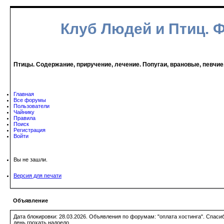
Клуб Людей и Птиц. 
Птицы. Содержание, приручение, лечение. Попугаи, врановые, певчие
Главная
Все форумы
Пользователи
Чайнику
Правила
Поиск
Регистрация
Войти
Вы не зашли.
Версия для печати
Объявление
Дата блокировки: 28.03.2026. Объявления по форумам: "оплата хостинга". Спас
день грохать надоело.