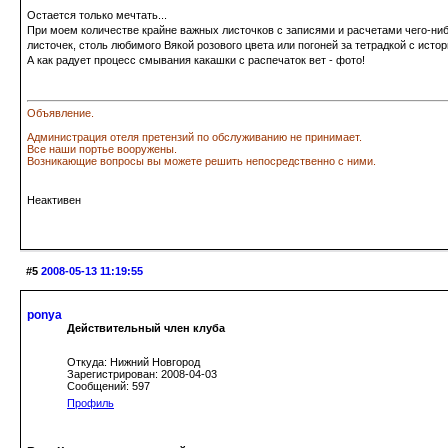
Остается только мечтать...
При моем количестве крайне важных листочков с записями и расчетами чего-ни
листочек, столь любимого Вякой розового цвета или погоней за тетрадкой с истор
А как радует процесс смывания какашки с распечаток вет - фото!
Объявление.
Администрация отеля претензий по обслуживанию не принимает.
Все наши портье вооружены.
Возникающие вопросы вы можете решить непосредственно с ними.
Неактивен
#5
2008-05-13 11:19:55
ponya
Действительный член клуба
Откуда: Нижний Новгород
Зарегистрирован: 2008-04-03
Сообщений: 597
Профиль