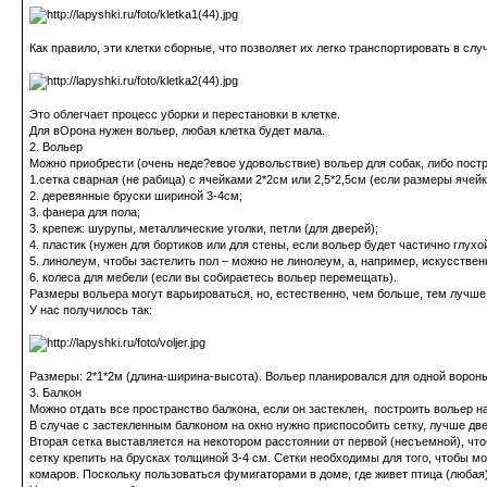
Как правило, эти клетки сборные, что позволяет их легко транспортировать в сл
Это облегчает процесс уборки и перестановки в клетке.
Для вОрона нужен вольер, любая клетка будет мала.
2. Вольер
Можно приобрести (очень неде?евое удовольствие) вольер для собак, либо пост
1.сетка сварная (не рабица) с ячейками 2*2см или 2,5*2,5см (если размеры ячейк
2. деревянные бруски шириной 3-4см;
3. фанера для пола;
3. крепеж: шурупы, металлические уголки, петли (для дверей);
4. пластик (нужен для бортиков или для стены, если вольер будет частично глух
5. линолеум, чтобы застелить пол – можно не линолеум, а, например, искусствен
6. колеса для мебели (если вы собираетесь вольер перемещать).
Размеры вольера могут варьироваться, но, естественно, чем больше, тем лучше
У нас получилось так:
Размеры: 2*1*2м (длина-ширина-высота). Вольер планировался для одной вороны, 
3. Балкон
Можно отдать все пространство балкона, если он застеклен, построить вольер на
В случае с застекленным балконом на окно нужно приспособить сетку, лучше две
Вторая сетка выставляется на некотором расстоянии от первой (несъемной), чт
сетку крепить на брусках толщиной 3-4 см. Сетки необходимы для того, чтобы 
комаров. Поскольку пользоваться фумигаторами в доме, где живет птица (любая