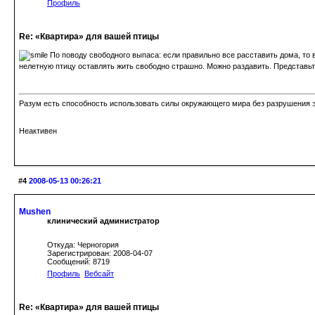
Профиль
Re: «Квартира» для вашей птицы
По поводу свободного выпаса: если правильно все расставить дома, то в
нелетную птицу оставлять жить свободно страшно. Можно раздавить. Представьте
Разум есть способность использовать силы окружающего мира без разрушения э
Неактивен
#4
2008-05-13 00:26:21
Mushen
клинический администратор
Откуда: Черногория
Зарегистрирован: 2008-04-07
Сообщений: 8719
Профиль
Вебсайт
Re: «Квартира» для вашей птицы