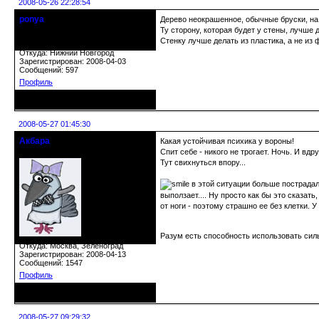
2008-05-26 22:28:54
ponya
Дерево неокрашенное, обычные бруски, на 
Действительный член клуба
Ту сторону, которая будет у стены, лучше 
Стенку лучше делать из пластика, а не из
Откуда: Нижний Новгород
Зарегистрирован: 2008-04-03
Сообщений: 597
Профиль
Неактивен
2008-05-27 01:45:30
Акбара
Какая устойчивая психика у вороны!
crowsaver
Спит себе - никого не трогает. Ночь. И вдру
Тут свихнуться впору...
в этой ситуации больше пострадала
выползает.... Ну просто как бы это сказат
от ноги - поэтому страшно ее без клетки. 
Разум есть способность использовать сил
Откуда: Москва, Зеленоград
Зарегистрирован: 2008-04-13
Сообщений: 1547
Профиль
Неактивен
2008-05-27 09:29:32