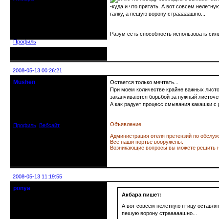
crowsaver
-куда и что прятать. А вот совсем нелетн
галку, а пешую ворону страаааашно...
Откуда: Москва, Зеленоград
Зарегистрирован: 2008-04-13
Сообщений: 1547
Разум есть способность использовать сил
Профиль
Неактивен
2008-05-13 00:26:21
Mushen
Остается только мечтать...
клинический администратор
При моем количестве крайне важных листо
заканчиваются борьбой за нужный листочек
А как радует процесс смывания какашки с 
Откуда: Черногория
Зарегистрирован: 2008-04-07
Сообщений: 8719
Объявление.
Профиль
Вебсайт
Администрация отеля претензий по обслуж
Все наши портье вооружены.
Возникающие вопросы вы можете решить н
Неактивен
2008-05-13 11:19:55
ponya
Действительный член клуба
Акбара пишет:
А вот совсем нелетную птицу оставлят
Откуда: Нижний Новгород
пешую ворону страаааашно...
Зарегистрирован: 2008-04-03