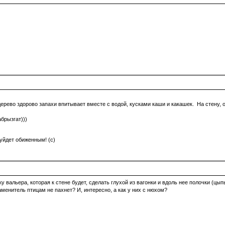
дерево здорово запахи впитывает вместе с водой, кусками каши и какашек. На стену,
брызгат)))
 уйдет обиженным! (c)
у вальера, которая к стене будет, сделать глухой из вагонки и вдоль нее полочки (цы
заменитель птицам не пахнет? И, интересно, а как у них с нюхом?