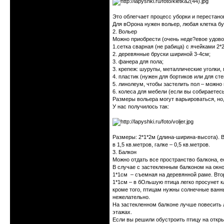
Это облегчает процесс уборки и перестанов
Для вОрона нужен вольер, любая клетка бу
2. Вольер
Можно приобрести (очень неде?евое удовол
1.сетка сварная (не рабица) с ячейками 2*
2. деревянные бруски шириной 3-4см;
3. фанера для пола;
3. крепеж: шурупы, металлические уголки, 
4. пластик (нужен для бортиков или для ст
5. линолеум, чтобы застелить пол – можно 
6. колеса для мебели (если вы собираетес
Размеры вольера могут варьироваться, но,
У нас получилось так:
Размеры: 2*1*2м (длина-ширина-высота). В
в 1,5 кв.метров, галке – 0,5 кв.метров.
3. Балкон
Можно отдать все пространство балкона, е
В случае с застекленным балконом на окно
1*1см – съемная на деревянной раме. Втор
1*1см – в бОльшую птица легко просунет к
кроме того, птицам нужны солнечные ванны
нежелательно.
На застекленном балконе лучше повесить л
этажах.
Если вы решили обустроить птицу на откр