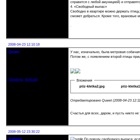
справится с любой амуницией) и отправятс
4. «Свободный выпас»
Свободно в квартире можно держать птицу, 
сможет добраться. Кроме того, врановые и
.
Неактивен
2008-04-23 12:10:18
Quwet
У нас, изначально, была метровая собачая 
Почетный модератор
Потом же, с появлением второй птицы приш
Откуда: Москва, САО
Зарегистрирован: 2008-04-14
Сообщений: 1043
Профиль
Вебсайт
Вложения
ptiz-kletka2.jpg
ptiz-kletka1
Отредактировано Quwet (2008-04-23 12:11
Счастья для всех, даром, и пусть никто не
Неактивен
2008-05-12 23:30:22
Акбара
По поводу свободного выпаса: если