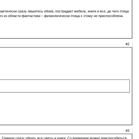
актически сразу лишитесь обоев, пострадает мебель, книги и все, до чего птица
то из области фантастики – физиологически птица к этому не приспособлена.
#2
#3
.. Главное сразу убрать все цветы и книги. Со временем можно приспособиться