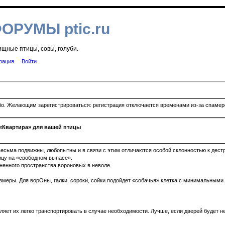
ФОРУМЫ ptic.ru
ищные птицы, совы, голуби.
рация
Войти
ибо. Желающим зарегистрироваться: регистрация отключается временами из-за спамеро
«Квартира» для вашей птицы
есьма подвижны, любопытны и в связи с этим отличаются особой склонностью к дестр
ицу на «свободном выпасе».
ненного пространства вороновых в неволе.
азмеры. Для ворОны, галки, сороки, сойки подойдет «собачья» клетка с минимальными
оляет их легко транспортировать в случае необходимости. Лучше, если дверей будет н