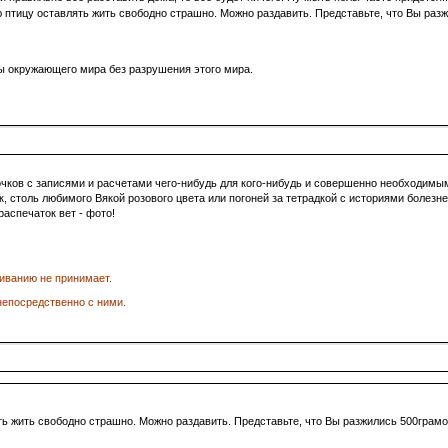
ую птицу оставлять жить свободно страшно. Можно раздавить. Представьте, что Вы раз
ы окружающего мира без разрушения этого мира.
чков с записями и расчетами чего-нибудь для кого-нибудь и совершенно необходимы
, столь любимого Вякой розового цвета или погоней за тетрадкой с историями болезней
распечаток вет - фото!
иванию не принимает.
епосредственно с ними.
ь жить свободно страшно. Можно раздавить. Представьте, что Вы разжились 500грамов