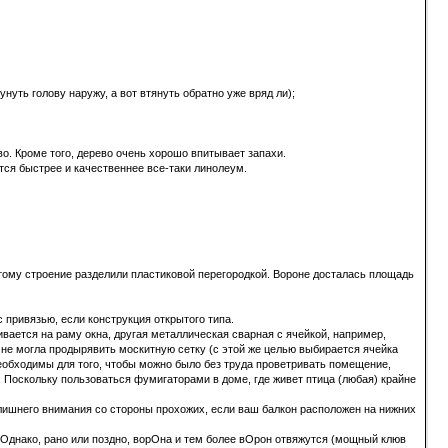
нуть голову наружу, а вот втянуть обратно уже вряд ли);
во. Кроме того, дерево очень хорошо впитывает запахи.
ется быстрее и качественнее все-таки линолеум.
отому строение разделили пластиковой перегородкой. Вороне досталась площадь
 привязью, если конструкция открытого типа.
ивается на раму окна, другая металлическая сварная с ячейкой, например,
 не могла продырявить москитную сетку (с этой же целью выбирается ячейка
необходимы для того, чтобы можно было без труда проветривать помещение,
 Поскольку пользоваться фумигаторами в доме, где живет птица (любая) крайне
злишнего внимания со стороны прохожих, если ваш балкон расположен на нижних
 Однако, рано или поздно, ворОна и тем более вОрон отвяжутся (мощный клюв