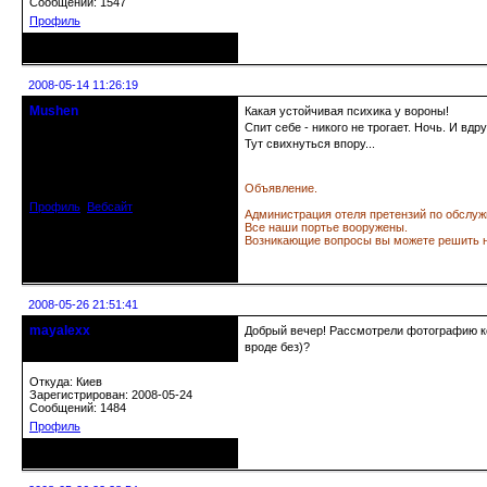
Сообщений: 1547
Профиль
Неактивен
2008-05-14 11:26:19
Mushen
Какая устойчивая психика у вороны!
клинический администратор
Спит себе - никого не трогает. Ночь. И вдру
Тут свихнуться впору...
Откуда: Черногория
Зарегистрирован: 2008-04-07
Сообщений: 8719
Объявление.
Профиль
Вебсайт
Администрация отеля претензий по обслуж
Все наши портье вооружены.
Возникающие вопросы вы можете решить н
Неактивен
2008-05-26 21:51:41
mayalexx
Добрый вечер! Рассмотрели фотографию ком
Почетный модератор
вроде без)?
Откуда: Киев
Зарегистрирован: 2008-05-24
Сообщений: 1484
Профиль
Неактивен