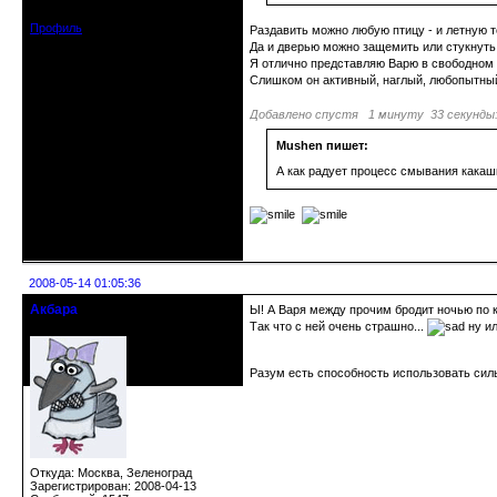
Сообщений: 597
Профиль
Раздавить можно любую птицу - и летную то
Да и дверью можно защемить или стукнуть.
Я отлично представляю Варю в свободном в
Слишком он активный, наглый, любопытный
Добавлено спустя 1 минуту 33 секунды
Mushen пишет:
А как радует процесс смывания какашк
Неактивен
2008-05-14 01:05:36
Акбара
Ы! А Варя между прочим бродит ночью по к
crowsaver
Так что с ней очень страшно...
ну ил
Разум есть способность использовать сил
Откуда: Москва, Зеленоград
Зарегистрирован: 2008-04-13