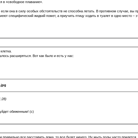
я в «свободное плавание».
если она в силу особых обстоятельств не способна летать. В противном случае, вы пр
меют специфический жидкий помет, а приучить птицу ходить в туалет в одно место – э
клетка.
лось расширяться. Вот как было и есть у нас:
.jpg
:28)
 уйдет обиженным! (c)
 правильно все расставить дома, то все будет ничего. Ну мыть полы часто придется.