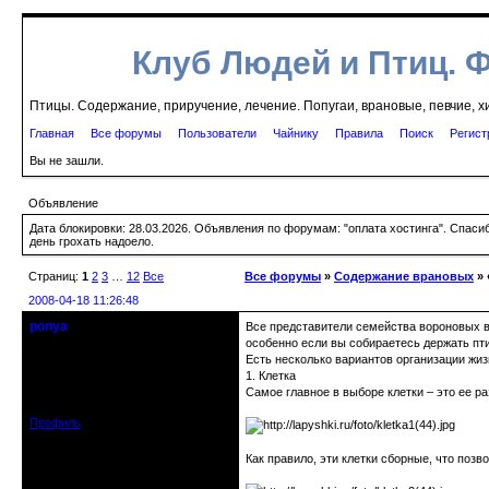
Клуб Людей и Птиц. 
Птицы. Содержание, приручение, лечение. Попугаи, врановые, певчие, х
Главная
Все форумы
Пользователи
Чайнику
Правила
Поиск
Регист
Вы не зашли.
Объявление
Дата блокировки: 28.03.2026. Объявления по форумам: "оплата хостинга". Спас
день грохать надоело.
Страниц:
1
2
3
…
12
Все
Все форумы
»
Содержание врановых
» 
2008-04-18 11:26:48
ponya
Все представители семейства вороновых в
Действительный член клуба
особенно если вы собираетесь держать пт
Есть несколько вариантов организации жиз
1. Клетка
Откуда: Нижний Новгород
Зарегистрирован: 2008-04-03
Самое главное в выборе клетки – это ее р
Сообщений: 597
Профиль
Как правило, эти клетки сборные, что позв