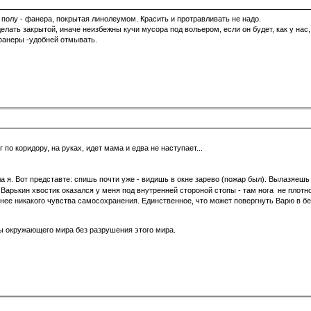
полу - фанера, покрытая линолеумом. Красить и протравливать не надо.
делать закрытой, иначе неизбежны кучи мусора под вольером, если он будет, как у нас
 фанеры -удобней отмывать.
г по коридору, на руках, идет мама и едва не наступает...
 я. Вот представте: спишь почти уже - видишь в окне зарево (пожар был). Вылазяешь из
ь, Варькин хвостик оказался у меня под внутренней стороной стопы - там нога не плотн
У нее никакого чувства самосохранения. Единственное, что может повергнуть Варю в бе
ы окружающего мира без разрушения этого мира.