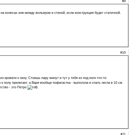
#9
, на колесах или между вольером и стеной, если конструкция будет статичной.
#10
 кровати к окну. Стоишь пару минут и тут у тебя из под ноги что-то
о к полу прилегает. а Варя вообще пофигастка - выползла и спать легла в 10 см
гство - это Петро
)
#11