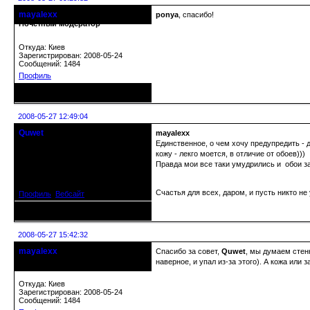
mayalexx
ponya
, спасибо!
Почетный модератор
Откуда: Киев
Зарегистрирован: 2008-05-24
Сообщений: 1484
Профиль
Неактивен
2008-05-27 12:49:04
Quwet
mayalexx
Почетный модератор
Единственное, о чем хочу предупредить - 
кожу - лекго моется, в отличие от обоев)))
Правда мои все таки умудрились и обои за
Откуда: Москва, САО
Зарегистрирован: 2008-04-14
Сообщений: 1043
Счастья для всех, даром, и пусть никто не
Профиль
Вебсайт
Неактивен
2008-05-27 15:42:32
mayalexx
Спасибо за совет,
Quwet
, мы думаем стенк
Почетный модератор
наверное, и упал из-за этого). А кожа или 
Откуда: Киев
Зарегистрирован: 2008-05-24
Сообщений: 1484