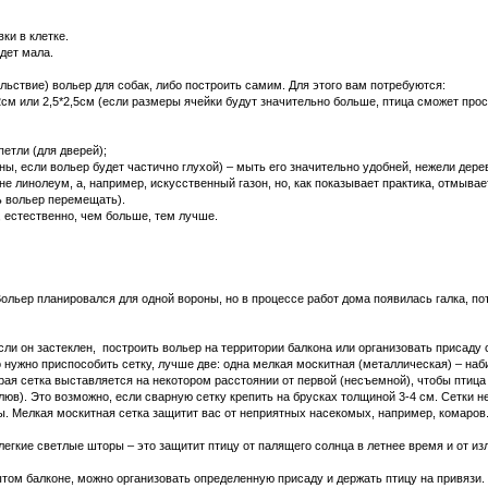
ки в клетке.
дет мала.
ьствие) вольер для собак, либо построить самим. Для этого вам потребуются:
2см или 2,5*2,5см (если размеры ячейки будут значительно больше, птица сможет просу
петли (для дверей);
ены, если вольер будет частично глухой) – мыть его значительно удобней, нежели дере
не линолеум, а, например, искусственный газон, но, как показывает практика, отмыва
ь вольер перемещать).
 естественно, чем больше, тем лучше.
ольер планировался для одной вороны, но в процессе работ дома появилась галка, п
сли он застеклен, построить вольер на территории балкона или организовать присаду с
 нужно приспособить сетку, лучше две: одна мелкая москитная (металлическая) – наб
ая сетка выставляется на некотором расстоянии от первой (несъемной), чтобы птица
люв). Это возможно, если сварную сетку крепить на брусках толщиной 3-4 см. Сетки 
. Мелкая москитная сетка защитит вас от неприятных насекомых, например, комаров.
егкие светлые шторы – это защитит птицу от палящего солнца в летнее время и от и
ытом балконе, можно организовать определенную присаду и держать птицу на привязи.