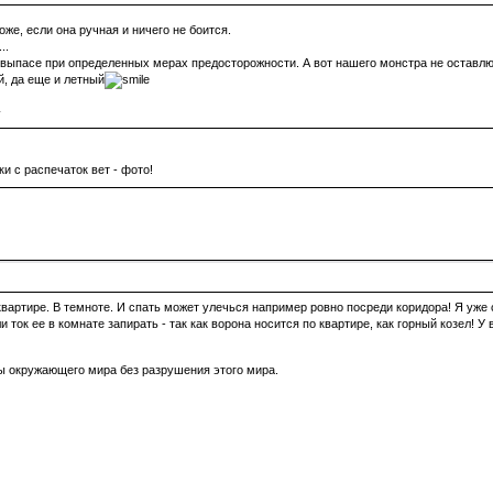
же, если она ручная и ничего не боится.
..
ыпасе при определенных мерах предосторожности. А вот нашего монстра не оставлю -
, да еще и летный
:
и с распечаток вет - фото!
вартире. В темноте. И спать может улечься например ровно посреди коридора! Я уже 
и ток ее в комнате запирать - так как ворона носится по квартире, как горный козел! У 
ы окружающего мира без разрушения этого мира.