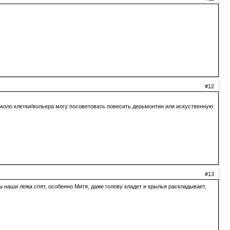
#12
 около клетки/вольера могу посоветовать повесить дерьмонтин или искуственную
#13
пы наши лежа спят, особенно Митя, даже голову кладет и крылья раскладывает,