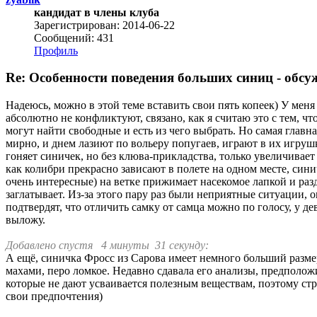
кандидат в члены клуба
Зарегистрирован: 2014-06-22
Сообщений: 431
Профиль
Re: Особенности поведения больших синиц - обсу
Надеюсь, можно в этой теме вставить свои пять копеек) У меня
абсолютно не конфликтуют, связано, как я считаю это с тем, чт
могут найти свободные и есть из чего выбрать. Но самая глав
мирно, и днем лазиют по вольеру попугаев, играют в их игрушк
гоняет синичек, но без клюва-прикладства, только увеличивает
как колибри прекрасно зависают в полете на одном месте, сини
очень интересные) на ветке прижимает насекомое лапкой и разде
заглатывает. Из-за этого пару раз были неприятные ситуации, 
подтвердят, что отличить самку от самца можно по голосу, у д
выложу.
Добавлено спустя 4 минуты 31 секунду:
А ещё, синичка Фросс из Сарова имеет немного больший размер
махами, перо ломкое. Недавно сдавала его анализы, предположи
которые не дают усваивается полезным веществам, поэтому стра
свои предпочтения)