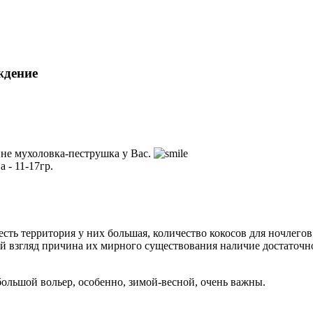
ждение
 не мухоловка-пеструшка у Вас.
а - 11-17гр.
то есть территория у них большая, количество кокосов для ночлего
мой взгляд причина их мирного существования наличие достаточн
ольшой вольер, особенно, зимой-весной, очень важны.