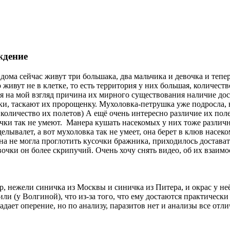
ждение
 дома сейчас живут три большака, два мальчика и девочка и тепе
о живут не в клетке, то есть территория у них большая, количест
ная на мой взгляд причина их мирного существования наличие до
и, таскают их пророщенку. Мухоловка-петрушка уже подросла, ве
 количество их полетов) А ещё очень интересно различие их поле
чки так не умеют. Манера кушать насекомых у них тоже различна
лывалет, а вот мухоловка так не умеет, она берет в клюв насеко
она не могла проглотить кусочки бражника, приходилось достава
евочки он более скрипучий. Очень хочу снять видео, об их взаим
, нежели синичка из Москвы и синичка из Питера, и окрас у неё
ли (у Волгиной), что из-за того, что ему достаются практическ
дает оперение, но по анализу, паразитов нет и анализы все отли