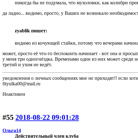
никогда бы не подумала, что мухоловки, как колибри пре
да ладно... видимо, просто, у Ваших не возникало необходимости
zyablik пишет:
видимо из кочующей стайки, потому что вечерами начинаю
может, просто её что-то беспокоить начинает - вот она и просы
у меня три одногнёздка. Временами один из них может среди ноч
третий и ухом не ведёт.
уведомления о личных сообщениях мне не приходят!! если хоти
fityulka00@mail.ru
Неактивен
#55
2018-08-22 09:01:28
Ольга14
Действительный член клуба