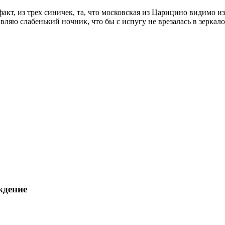
факт, из трех синичек, та, что московская из Царицино видимо 
авляю слабенький ночник, что бы с испугу не врезалась в зеркал
ждение