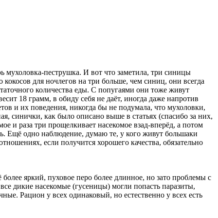
рь мухоловка-пеструшка. И вот что заметила, три синицы
во кокосов для ночлегов на три больше, чем синиц, они всегда
статочного количества еды. С попугаями они тоже живут
сит 18 грамм, в обиду себя не даёт, иногда даже напротив
тов и их поведения, никогда бы не подумала, что мухоловки,
я, синички, как было описано выше в статьях (спасибо за них,
мое и раза три прощелкивает насекомое взад-вперёд, а потом
ть. Ещё одно наблюдение, думаю те, у кого живут большаки
оотношениях, если получится хорошего качества, обязательно
 более яркий, пуховое перо более длинное, но зато проблемы с
и все дикие насекомые (гусеницы) могли попасть паразиты,
чные. Рацион у всех одинаковый, но естественно у всех есть