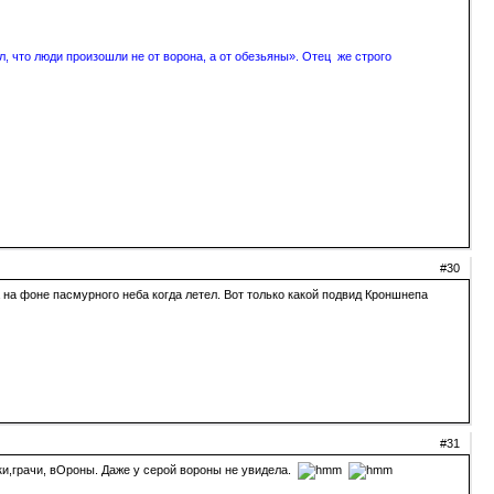
, что люди произошли не от ворона, а от обезьяны». Отец же строго
#30
а на фоне пасмурного неба когда летел. Вот только какой подвид Кроншнепа
#31
оки,грачи, вОроны. Даже у серой вороны не увидела.