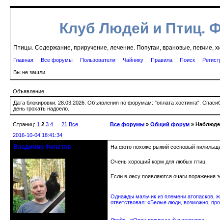
Клуб Людей и Птиц. 
Птицы. Содержание, приручение, лечение. Попугаи, врановые, певчие, х
Главная
Все форумы
Пользователи
Чайнику
Правила
Поиск
Регист
Вы не зашли.
Объявление
Дата блокировки: 28.03.2026. Объявления по форумам: "оплата хостинга". Спас
день грохать надоело.
Страниц:
1
2
3
4
…
21
Все
Все форумы
»
Общий форум
» Наблюден
2016-10-04 18:41:34
Владимир Филатов
На фото похоже рыжий сосновый пилильщик
24.08.1952 - 09.11.2019 R.I.P.
Очень хороший корм для любых птиц.
Если в лесу появляются очаги поражения 
Однажды мальчик из племени атопасков, жи
ответствовал: «Белые люди, возможно, про
Откуда: Санкт-Петербург