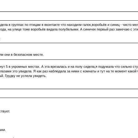
дела в группах по птицам в вконтакте что находили галок,воробьёв и синиц - чисто м
да, на улице тоже воробьёв видала полубелыми. А синичек первый раз замечаю с эт
:
сли они в безопасном месте.
инут 5 в укромных местах. А эта врезалась и на полу сидела,я подумала что сильно ст
азами это увидела. Я как раз наблюдала за ними с комнаты и тут на те момент какой 
й. Грудку не успела увидеть.
твует.
шки.