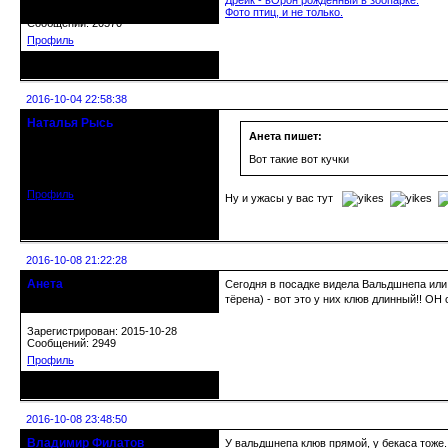
Дрейк - вОрон рожденный в зоопарке.
Зарегистрирован: 2010-10-20
Фото птиц, и не только.
Сообщений: 20570
Профиль
Неактивен
2016-10-04 22:58:38
Наталья Рысь
Действительный член клуба
Анета пишет:
Откуда: Заславль Беларусь
Вот такие вот кучки
Зарегистрирован: 2015-05-27
Сообщений: 2188
Профиль
Ну и ужасы у вас тут
Неактивен
2016-10-08 21:22:28
Анета
Сегодня в посадке видела Вальдшнепа или к
Действительный член клуба
тёрена) - вот это у них клюв длинный!! ОН 
Зарегистрирован: 2015-10-28
Сообщений: 2949
Профиль
Неактивен
2016-10-08 23:48:50
Владимир Филатов
У вальдшнепа клюв прямой, у бекаса тоже..