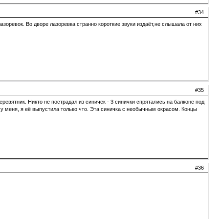
#34
лазоревок. Во дворе лазоревка странно короткие звуки издаёт,не слышала от них
#35
ревятник. Никто не пострадал из синичек - 3 синички спрятались на балконе под
 у меня, я её выпустила только что. Эта синичка с необычным окрасом. Концы
#36