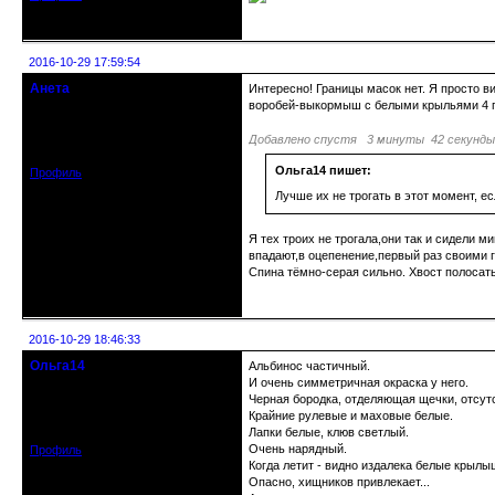
Неактивен
2016-10-29 17:59:54
Анета
Интересно! Границы масок нет. Я просто ви
Действительный член клуба
воробей-выкормыш с белыми крыльями 4 го
Добавлено спустя 3 минуты 42 секунды
Зарегистрирован: 2015-10-28
Сообщений: 2949
Ольга14 пишет:
Профиль
Лучше их не трогать в этот момент, е
Я тех троих не трогала,они так и сидели м
впадают,в оцепенение,первый раз своими гл
Спина тёмно-серая сильно. Хвост полосаты
Неактивен
2016-10-29 18:46:33
Ольга14
Альбинос частичный.
Действительный член клуба
И очень симметричная окраска у него.
Черная бородка, отделяющая щечки, отсутс
Крайние рулевые и маховые белые.
Зарегистрирован: 2015-09-30
Сообщений: 8465
Лапки белые, клюв светлый.
Очень нарядный.
Профиль
Когда летит - видно издалека белые крылы
Опасно, хищников привлекает...