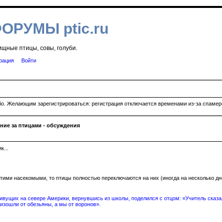
ФОРУМЫ ptic.ru
ищные птицы, совы, голуби.
рация
Войти
ибо. Желающим зарегистрироваться: регистрация отключается временами из-за спамеро
ие за птицами - обсуждения
...
этими насекомыми, то птицы полностью переключаются на них (иногда на несколько дн
вущих на севере Америки, вернувшись из школы, поделился с отцом: «Учитель сказал
изошли от обезьяны, а мы от воронов».