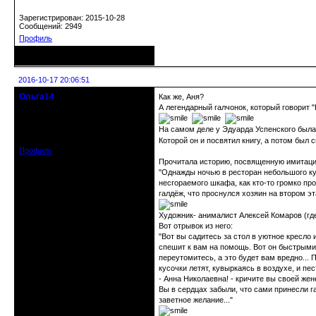
Зарегистрирован: 2015-10-28
Сообщений: 2949
Профиль
Неактивен
2016-10-17 20:06:51
Ольга14
Как же, Аня?
Действительный член клуба
А легендарный галчонок, который говорит "
На самом деле у Эдуарда Успенского была 
Зарегистрирован: 2015-09-30
Сообщений: 8465
Которой он и посвятил книгу, а потом был с
Профиль
Прочитала историю, посвященную имитации
"Однажды ночью в ресторан небольшого ку
несгораемого шкафа, как кто-то громко про
галдёж, что проснулся хозяин на втором эт
Художник- анималист Алексей Комаров (где
Вот отрывок из него:
"Вот вы садитесь за стол в уютное кресло 
спешит к вам на помощь. Вот он быстрыми 
переутомитесь, а это будет вам вредно... 
кусочки летят, кувыркаясь в воздухе, и пест
- Анна Николаевна! - кричите вы своей жен
Вы в сердцах забыли, что сами принесли га
заветное желание..."