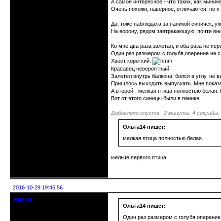
А самое интересное - что таких, как миним
Очень похожи, наверное, отличаются, но я
Да, тоже наблюдала за паникой синичек, уж
На ворону, рядом завтракающую, почти вни
Ко мне два раза залетал, и оба раза не пер
Один раз размером с голубя,оперение на с
Хвост короткий.
Красавец невероятный.
Залетел внутрь балкона, бился в углу, не 
Пришлось выходить выпускать. Мне показа
А второй - мелкая птица полностью белая.
Вот от этого синицы были в панике.
Добавлено спустя 2 минуты 4 секунды:
Ольга14 пишет:
мелкая птица полностью белая.
мельче первого птица
Неактивен
2016-10-29 19:46:56
Анета
Действительный член клуба
Ольга14 пишет:
Один раз размером с голубя,оперение