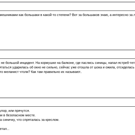
смешниками как большаки в какой-то степени? Вот за большаков знаю, а интересно за 
не большой инцидент. На кормушке на балконе, где паслись синицы, напал ястреб-тете
таться ударилась об окно не сильно, сейчас уже отошла от шока и ожила, отсиделась
это меланист чтоли? Как там правильно их называют..
упор, или прячутся.
ни в безопасном месте.
а синичку, что спряталась за креслом.
тал...