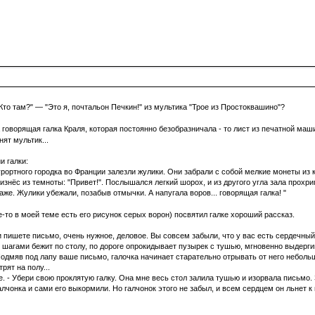
Кто там?" — "Это я, почтальон Печкин!" из мультика "Трое из Простоквашино"?
говорящая галка Краля, которая постоянно безобразничала - то лист из печатной маши
нят мультик...
 галки:
рортного городка во Франции залезли жулики. Они забрали с собой мелкие монеты из
изнёс из темноты: "Привет!". Послышался легкий шорох, и из другого угла зала прохрип
аже. Жулики убежали, позабыв отмычки. А напугала воров... говорящая галка! "
-то в моей теме есть его рисунок серых ворон) посвятил галке хороший рассказ.
и пишете письмо, очень нужное, деловое. Вы совсем забыли, что у вас есть сердечный,
шагами бежит по столу, по дороге опрокидывает пузырек с тушью, мгновенно выдергив
Подмяв под лапу ваше письмо, галочка начинает старательно отрывать от него небольш
рят на полу...
е. - Убери свою проклятую галку. Она мне весь стол залила тушью и изорвала письмо.
лчонка и сами его выкормили. Но галчонок этого не забыл, и всем сердцем он льнет к 