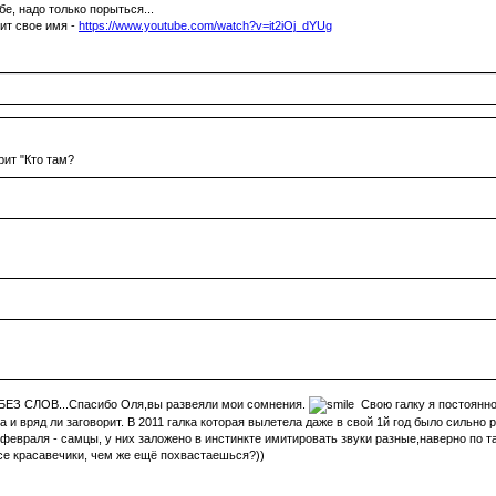
е, надо только порыться...
сит свое имя -
https://www.youtube.com/watch?v=it2iOj_dYUg
рит "Кто там?
 БЕЗ СЛОВ...Спасибо Оля,вы развеяли мои сомнения.
Свою галку я постоянно 
а и вряд ли заговорит. В 2011 галка которая вылетела даже в свой 1й год было сильно 
 февраля - самцы, у них заложено в инстинкте имитировать звуки разные,наверно по т
все красавечики, чем же ещё похвастаешься?))