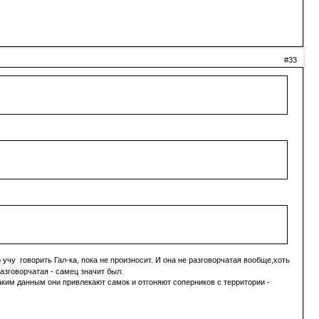
#33
учу говорить Гал-ка, пока не произносит. И она не разговорчатая вообще,хоть
разговорчатая - самец значит был.
аким данным они привлекают самок и отгоняют соперников с территории -