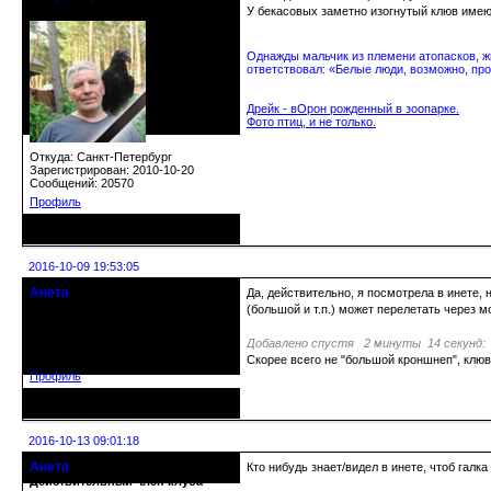
24.08.1952 - 09.11.2019 R.I.P.
У бекасовых заметно изогнутый клюв име
Однажды мальчик из племени атопасков, жи
ответствовал: «Белые люди, возможно, про
Дрейк - вОрон рожденный в зоопарке.
Фото птиц, и не только.
Откуда: Санкт-Петербург
Зарегистрирован: 2010-10-20
Сообщений: 20570
Профиль
Неактивен
2016-10-09 19:53:05
Анета
Да, действительно, я посмотрела в инете, 
Действительный член клуба
(большой и т.п.) может перелетать через 
Добавлено спустя 2 минуты 14 секунд:
Зарегистрирован: 2015-10-28
Сообщений: 2949
Скорее всего не "большой кроншнеп", клюв
Профиль
Неактивен
2016-10-13 09:01:18
Анета
Кто нибудь знает/видел в инете, чтоб гал
Действительный член клуба