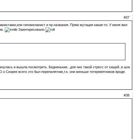
#37
еланистами,или гипомеланист и пр.названия. Прям мутация какая-то. У меня жил
им.
Заинтересовало
укнулась и вышла посмотреть. Бедненькие...для них такой стресс от хищей..в шок
О.о Скорее всего это был перепилятник,т.к. они меньше тетеревятников вроде.
#38