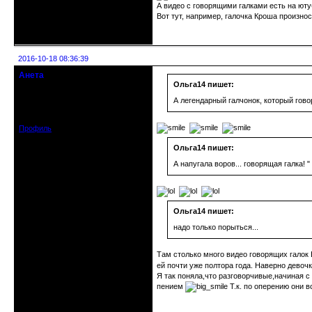
А видео с говорящими галками есть на ютуб
Вот тут, например, галочка Кроша произно
Неактивен
2016-10-18 08:36:39
Анета
Действительный член клуба
Ольга14 пишет:
А легендарный галчонок, который гово
Зарегистрирован: 2015-10-28
Сообщений: 2949
Профиль
Ольга14 пишет:
А напугала воров... говорящая галка! "
Ольга14 пишет:
надо только порыться...
Там столько много видео говорящих галок
ей почти уже полтора года. Наверно девочк
Я так поняла,что разговорчивые,начиная с
пением
Т.к. по оперению они 
Неактивен