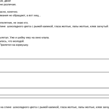
ум, двое!
 не различаю.
асно, конечно.
мания не обращают, а вот хищ...
епелятник, не знаю кто.
пине шоколадного цвета с рыжей каемкой, глаза желтые, лапы желтые, клюв загнутый
вылетал. Уже и шейку ему на окно клала.
лось, что молодой.
 Прилетел на кормушку.
 на спине шоколадного цвета с рыжей каемкой, глаза желтые, лапы желтые, клюв загн