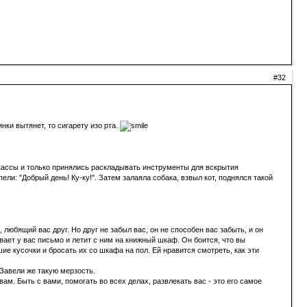
#32
нки вытянет, то сигарету изо рта.
 кассы и только принялись раскладывать инструменты для вскрытия
ели: "Добрый день! Ку-ку!". Затем залаяла собака, взвыл кот, поднялся такой
 любящий вас друг. Но друг не забыл вас, он не способен вас забыть, и он
ает у вас письмо и летит с ним на книжный шкаф. Он боится, что вы
ие кусочки и бросать их со шкафа на пол. Ей нравится смотреть, как эти
 Завели же такую мерзость.
вам. Быть с вами, помогать во всех делах, развлекать вас - это его самое