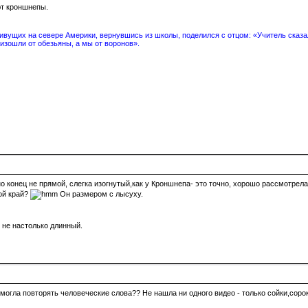
ют кроншнепы.
вущих на севере Америки, вернувшись из школы, поделился с отцом: «Учитель сказал
изошли от обезьяны, а мы от воронов».
но конец не прямой, слегка изогнутый,как у Кроншнепа- это точно, хорошо рассмотрел
мой край?
Он размером с лысуху.
 не настолько длинный.
ка могла повторять человеческие слова?? Не нашла ни одного видео - только сойки,сор