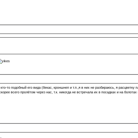
то-то подобный его вида (бекас, кроншнеп и т.п.,я в них не разбираюсь, я расцветку 
скорее всего пролётом через нас, т.к. никогда не встречала их в посадках и на болотах
.