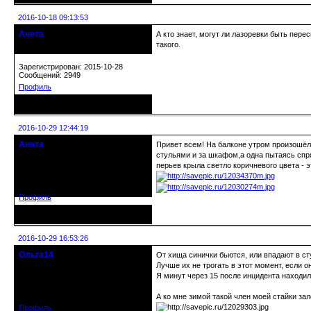
2016-10-18 09:13:53
Анета
А кто знает, могут ли лазоревки быть пере
Действительный член клуба
такого.
Зарегистрирован: 2015-10-28
Сообщений: 2949
Профиль
Неактивен
2016-10-29 12:44:19
Анета
Привет всем! На балконе утром произошёл 
Действительный член клуба
стульями и за шкафом,а одна пытаясь спря
перьев крыла светло коричневого цвета - 
Зарегистрирован: 2015-10-28
Сообщений: 2949
Профиль
Неактивен
2016-10-29 16:53:26
Ольга14
От хища синички бьются, или впадают в ст
Действительный член клуба
Лучше их не трогать в этот момент, если о
Я минут через 15 после инцидента находил
Зарегистрирован: 2015-09-30
Сообщений: 8465
А ко мне зимой такой член моей стайки зале
Профиль