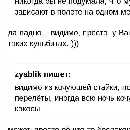
никогда бы не подумала, что м
зависают в полете на одном ме
да ладно... видимо, просто, у В
таких кульбитах. )))
zyablik пишет:
видимо из кочующей стайки, п
перелёты, иногда всю ночь кочу
кокосы.
может, просто её что-то беспоко