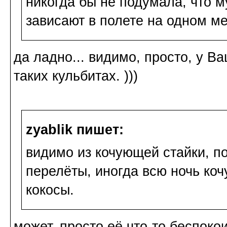
никогда бы не подумала, что м
зависают в полете на одном ме
да ладно... видимо, просто, у В
таких кульбитах. )))
zyablik пишет:
видимо из кочующей стайки, п
перелёты, иногда всю ночь кочу
кокосы.
может, просто её что-то беспоко