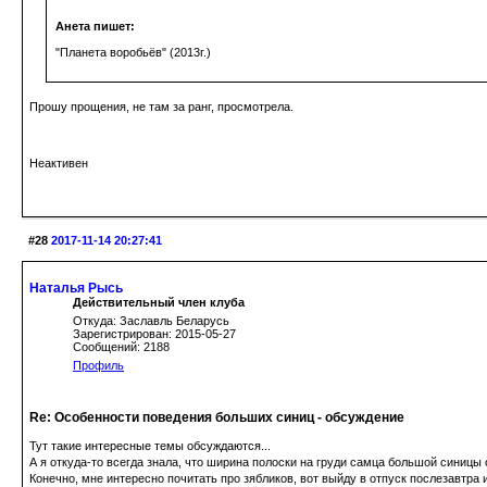
Анета пишет:
"Планета воробьёв" (2013г.)
Прошу прощения, не там за ранг, просмотрела.
Неактивен
#28
2017-11-14 20:27:41
Наталья Рысь
Действительный член клуба
Откуда: Заславль Беларусь
Зарегистрирован: 2015-05-27
Сообщений: 2188
Профиль
Re: Особенности поведения больших синиц - обсуждение
Тут такие интересные темы обсуждаются...
А я откуда-то всегда знала, что ширина полоски на груди самца большой синицы 
Конечно, мне интересно почитать про зябликов, вот выйду в отпуск послезавтра 