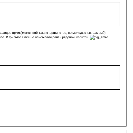
асавцев ярких(может всё-таки старшинство, не молодые т.е. самцы?).
тнее. В фильме смешно описывали ранг - рядовой, капитан