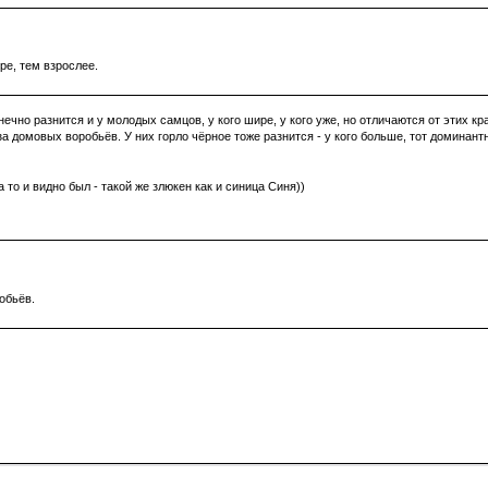
ре, тем взрослее.
чно разнится и у молодых самцов, у кого шире, у кого уже, но отличаются от этих кр
а домовых воробьёв. У них горло чёрное тоже разнится - у кого больше, тот доминан
 то и видно был - такой же злюкен как и синица Синя))
обьёв.