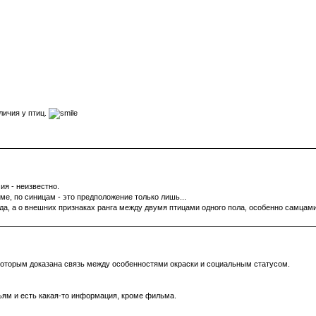
личия у птиц.
ия - неизвестно.
е, по синицам - это предположение только лишь...
да, а о внешних признаках ранга между двумя птицами одного пола, особенно самцами
 которым доказана связь между особенностями окраски и социальным статусом.
бьям и есть какая-то информация, кроме фильма.