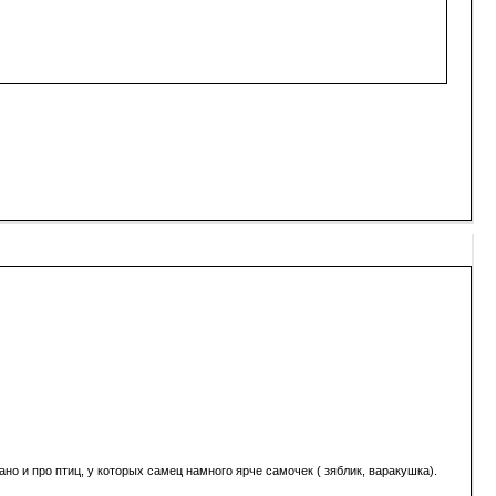
но и про птиц, у которых самец намного ярче самочек ( зяблик, варакушка).