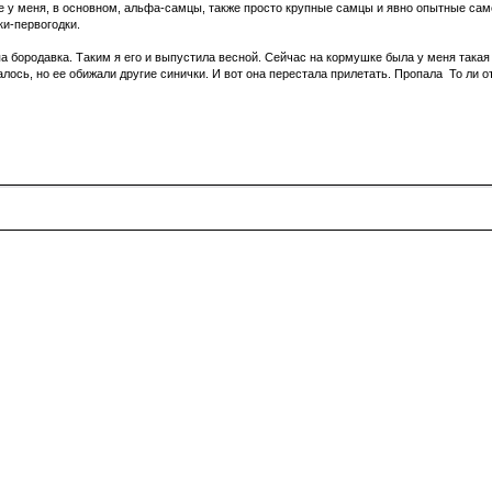
 у меня, в основном, альфа-самцы, также просто крупные самцы и явно опытные само
ки-первогодки.
а бородавка. Таким я его и выпустила весной. Сейчас на кормушке была у меня такая
ось, но ее обижали другие синички. И вот она перестала прилетать. Пропала То ли от 