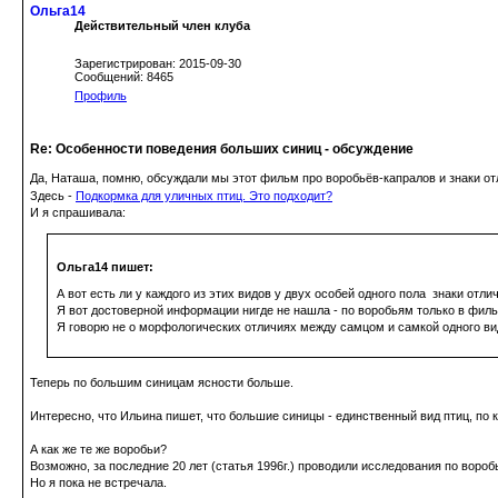
Ольга14
Действительный член клуба
Зарегистрирован: 2015-09-30
Сообщений: 8465
Профиль
Re: Особенности поведения больших синиц - обсуждение
Да, Наташа, помню, обсуждали мы этот фильм про воробьёв-капралов и знаки от
Здесь -
Подкормка для уличных птиц. Это подходит?
И я спрашивала:
Ольга14 пишет:
А вот есть ли у каждого из этих видов у двух особей одного пола знаки отлич
Я вот достоверной информации нигде не нашла - по воробьям только в фильм
Я говорю не о морфологических отличиях между самцом и самкой одного ви
Теперь по большим синицам ясности больше.
Интересно, что Ильина пишет, что большие синицы - единственный вид птиц, по
А как же те же воробьи?
Возможно, за последние 20 лет (статья 1996г.) проводили исследования по воро
Но я пока не встречала.