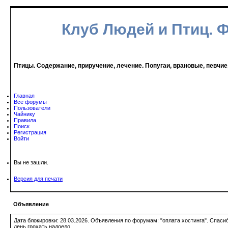
Клуб Людей и Птиц. 
Птицы. Содержание, приручение, лечение. Попугаи, врановые, певчие
Главная
Все форумы
Пользователи
Чайнику
Правила
Поиск
Регистрация
Войти
Вы не зашли.
Версия для печати
Объявление
Дата блокировки: 28.03.2026. Объявления по форумам: "оплата хостинга". Спас
день грохать надоело.