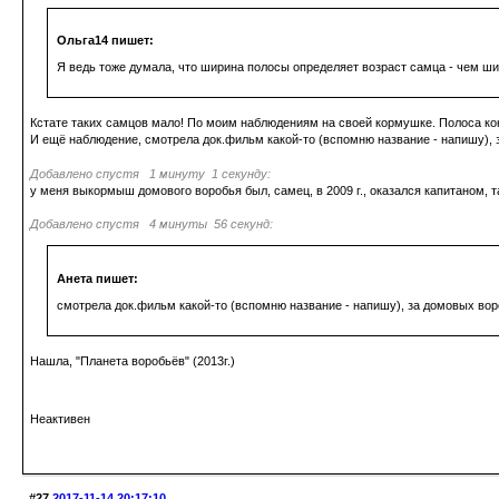
Ольга14 пишет:
Я ведь тоже думала, что ширина полосы определяет возраст самца - чем ши
Кстате таких самцов мало! По моим наблюдениям на своей кормушке. Полоса коне
И ещё наблюдение, смотрела док.фильм какой-то (вспомню название - напишу), з
Добавлено спустя 1 минуту 1 секунду:
у меня выкормыш домового воробья был, самец, в 2009 г., оказался капитаном, та
Добавлено спустя 4 минуты 56 секунд:
Анета пишет:
смотрела док.фильм какой-то (вспомню название - напишу), за домовых вор
Нашла, "Планета воробьёв" (2013г.)
Неактивен
#27
2017-11-14 20:17:10