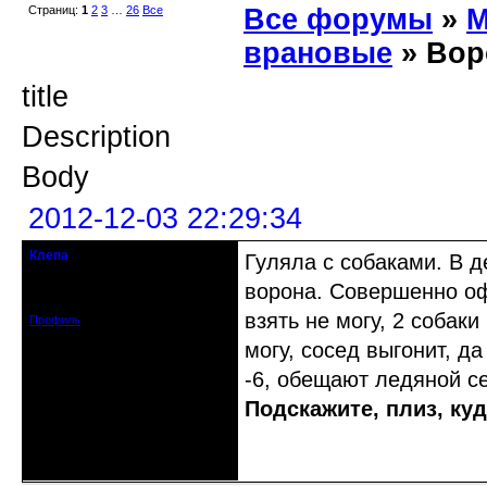
Страниц:
1
2
3
…
26
Все
Все форумы
»
М
врановые
» Вор
title
Description
Body
2012-12-03 22:29:34
Клепа
Гуляла с собаками. В д
кандидат в члены клуба
ворона. Совершенно оф
Зарегистрирован: 2012-12-03
Сообщений: 314
взять не могу, 2 собаки
Профиль
могу, сосед выгонит, д
-6, обещают ледяной се
Подскажите, плиз, куд
Неактивен