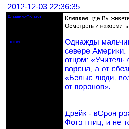
2012-12-03 22:36:35
Владимир Филатов
Клепаee
, где Вы живет
24.08.1952 - 09.11.2019 R.I.P.
Осмотреть и накормить
Откуда: Санкт-Петербург
Зарегистрирован: 2010-10-20
Сообщений: 20570
Однажды мальчик
Профиль
севере Америки,
отцом: «Учитель 
ворона, а от обе
«Белые люди, во
от воронов».
Дрейк - вОрон ро
Фото птиц, и не т