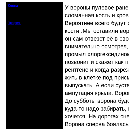
Клепа
У вороны пулевое ранен
кандидат в члены клуба
сломанная кость и кров
Зарегистрирован: 2012-12-03
Сообщений: 314
Вероятнее всего будут с
Профиль
кости .Мы оставили во
он сам отвезет её в св
внимательно осмотрел,
промыл хлоргексидином
позвонит и скажет как 
рентгене и когда разре
жить в клетке под прис
выпускать. А если суст
ампутация крыла. Ворон
До субботы ворона буде
куда-то надо забирать,
хочется. На дорогах сн
Ворона сперва боялась,