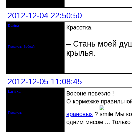
2012-12-04 22:50:50
Darina
Красотка.
Старейшина клуба
Откуда: Украина, г. Бердянск
Зарегистрирован: 2010-05-26
– Стань моей душ
Сообщений: 7078
Профиль
Вебсайт
крылья.
Неактивен
2012-12-05 11:08:45
Lariska
Вороне повезло !
Старейшина клуба
О кормежке правильно
Откуда: Москва
Зарегистрирован: 2011-12-22
Сообщений: 2412
Профиль
врановых
?
Мы ког
одним мясом ... Только