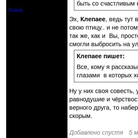
Зарегистрирован: 2009-07-23
быть со счастливым 
Сообщений: 7360
Профиль
Эх,
Клепаee
, ведь тут 
свою птицу.. и не пото
так же, как и Вы, прос
смогли выбросить на ул
Клепаee пишет:
Все, кому я рассказ
глазами в которых х
Ну у них своя совесть, 
равнодушие и чёрствост
верного друга, то набе
скорым.
Добавлено спустя 5 м