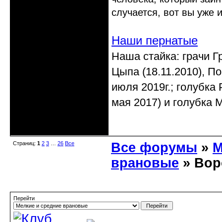
случается, вот вы уже
Наши пернатые
Наша стайка: грачи Гр
Цыпа (18.11.2010), По
июля 2019г.; голубка 
мая 2017) и голубка М
Неактивен
Страниц:
1
2
3
…
26
Все
Все форумы
»
М
врановые
» Вор
Перейти