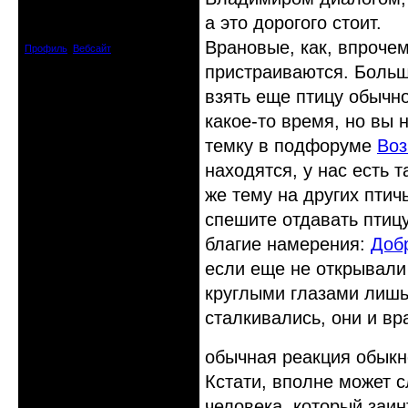
Откуда: Курск
а это дорогого стоит.
Зарегистрирован: 2009-10-27
Сообщений: 1082
Врановые, как, впрочем
Профиль
Вебсайт
пристраиваются. Больш
взять еще птицу обычно
какое-то время, но вы 
темку в подфоруме
Воз
находятся, у нас есть 
же тему на других птич
спешите отдавать птицу
благие намерения:
Доб
если еще не открывали
круглыми глазами лишь 
сталкивались, они и вр
обычная реакция обыкн
Кстати, вполне может с
человека, который заин