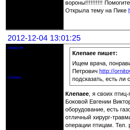
вороны!!!!!!!!!! Помогит
Открыла тему на Пике
Неактивен
2012-12-04 13:01:25
sfinks-59
Старейшина клуба
Клепаee пишет:
Откуда: Междуречье-
Ищем врача, понрави
Олбово.Тверь.
Зарегистрирован: 2009-07-23
Петрович
http://orni
Сообщений: 7360
Профиль
подсказать, есть ли
Клепаee
, я своих птиц
Боковой Евгении Викто
оборудование, есть газо
отличный хирург-травм
операции птицам. Тел. 