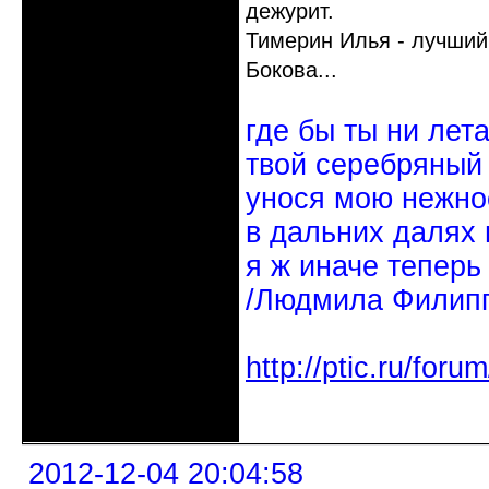
дежурит.
Тимерин Илья - лучший 
Бокова...
где бы ты ни лет
твой серебряный
унося мою нежно
в дальних далях 
я ж иначе теперь
/Людмила Филипп
http://ptic.ru/fo
Неактивен
2012-12-04 20:04:58