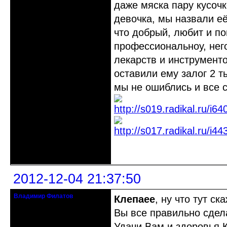
даже мяска пару кусочк
девочка, мы назвали её
что добрый, любит и по
профессиональноу, нег
лекарств и инструмент
оставили ему залог 2 т
мы не ошиблись и все с
Неактивен
2012-12-04 21:37:50
Владимир Филатов
Клепаee
, ну что тут ск
24.08.1952 - 09.11.2019 R.I.P.
Вы все правильно сдел
Откуда: Санкт-Петербург
Удачи Вам и здоровья К
Зарегистрирован: 2010-10-20