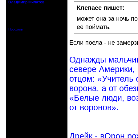
Владимир Филатов
24.08.1952 - 09.11.2019 R.I.P.
Клепаee пишет:
Откуда: Санкт-Петербург
может она за ночь по
Зарегистрирован: 2010-10-20
Сообщений: 20570
её поймать.
Профиль
Если поела - не замерз
Однажды мальчик
севере Америки,
отцом: «Учитель 
ворона, а от обе
«Белые люди, во
от воронов».
Дрейк - вОрон ро