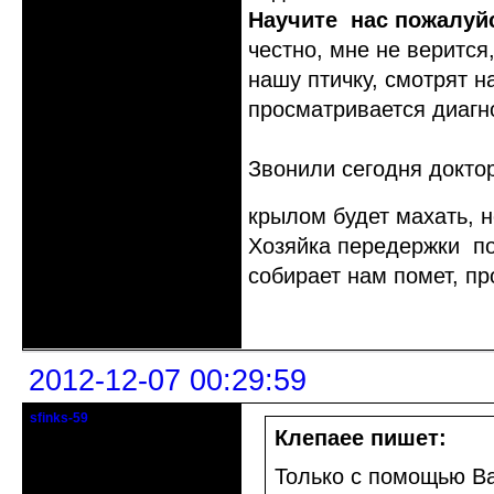
Научите нас пожалуйст
честно, мне не верится,
нашу птичку, смотрят 
просматривается диагноз
Звонили сегодня доктор
крылом будет махать, н
Хозяйка передержки по
собирает нам помет, пр
Неактивен
2012-12-07 00:29:59
sfinks-59
Старейшина клуба
Клепаee пишет:
Откуда: Междуречье-
Только с помощью Ва
Олбово.Тверь.