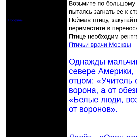
Возьмите по большому к
Откуда: Санкт-Петербург
пытаясь загнать ее к ст
Зарегистрирован: 2010-10-20
Сообщений: 20570
Поймав птицу, закутайт
Профиль
переместите в переноск
Птице необходим рентге
Птичьи врачи Москвы
Однажды мальчик
севере Америки,
отцом: «Учитель 
ворона, а от обе
«Белые люди, во
от воронов».