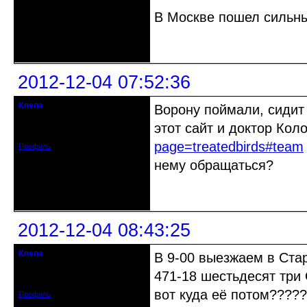
В Москве пошел сильный
Неактивен
2012-12-04 07:52:36
Клепа
Ворону поймали, сидит
кандидат в члены клуба
этот сайт и доктор Ко
Зарегистрирован: 2012-12-03
Сообщений: 314
page=treatedbirds#team
Профиль
нему обращаться?
Неактивен
2012-12-04 08:43:25
Клепа
В 9-00 выезжаем в Стар
кандидат в члены клуба
471-18 шестьдесят три 
Зарегистрирован: 2012-12-03
Сообщений: 314
вот куда её потом????
Профиль