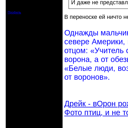
Откуда: Санкт-Петербург
И даже не представля
Зарегистрирован: 2010-10-20
Сообщений: 20570
Профиль
В переноске ей ничто н
Однажды мальчик
севере Америки,
отцом: «Учитель 
ворона, а от обе
«Белые люди, во
от воронов».
Дрейк - вОрон ро
Фото птиц, и не т
Неактивен