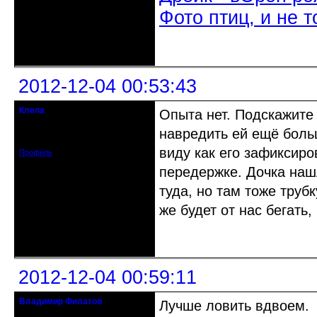
Фото птиц, и не т
Неактивен
2012-12-04 00:53:43
Клепа
Опыта нет. Подскажите 
кандидат в члены клуба
навредить ей ещё боль
Зарегистрирован: 2012-12-03
Сообщений: 314
виду как его зафиксиро
Профиль
передержке. Дочка нашл
туда, но там тоже труб
же будет от нас бегать, 
Неактивен
2012-12-04 00:59:11
Владимир Филатов
Лучше ловить вдвоем.
24.08.1952 - 09.11.2019 R.I.P.