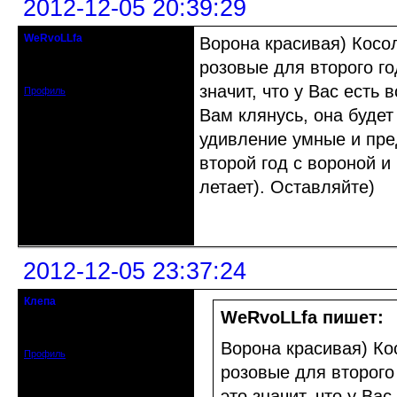
2012-12-05 20:39:29
WeRvoLLfa
Ворона красивая) Косо
Старожил клуба
розовые для второго го
Зарегистрирован: 2011-06-16
Сообщений: 1977
значит, что у Вас есть
Профиль
Вам клянусь, она буде
удивление умные и пре
второй год с вороной и
летает). Оставляйте)
Неактивен
2012-12-05 23:37:24
Клепа
кандидат в члены клуба
WeRvoLLfa пишет:
Зарегистрирован: 2012-12-03
Сообщений: 314
Ворона красивая) Ко
Профиль
розовые для второго 
это значит, что у Ва