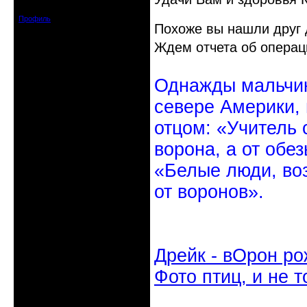
Сообщений: 20570
Профиль
Похоже вы нашли друг 
Ждем отчета об операц
Однажды мальчик
севере Америки,
отцом: «Учитель 
ворона, а от обе
«Белые люди, во
от воронов».
Дрейк - вОрон ро
Фото птиц, и не т
Неактивен