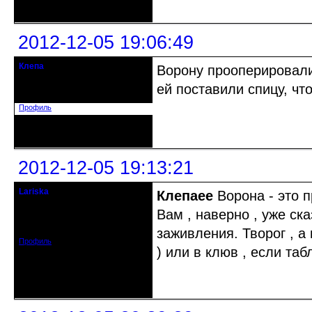
Неактивен
2012-12-05 19:06:49
Клепа
Ворону прооперировали,
кандидат в члены клуба
ей поставили спицу, что
Зарегистрирован: 2012-12-03
Сообщений: 314
Профиль
Неактивен
2012-12-05 19:13:21
Lariska
Клепаee
Ворона - это п
Старейшина клуба
Вам , наверно , уже ск
Откуда: Москва
Зарегистрирован: 2011-12-22
Сообщений: 2412
заживления. Творог , а
Профиль
) или в клюв , если таб
Неактивен