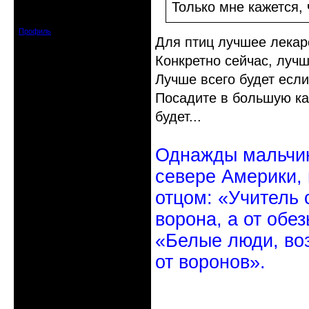
Откуда: Санкт-Петербург
Только мне кажется, 
Зарегистрирован: 2010-10-20
Сообщений: 20570
Профиль
Для птиц лучшее лекар
Конкретно сейчас, луч
Лучше всего будет если
Посадите в большую ка
будет...
Однажды мальчик
севере Америки,
отцом: «Учитель 
ворона, а от обе
«Белые люди, во
от воронов».