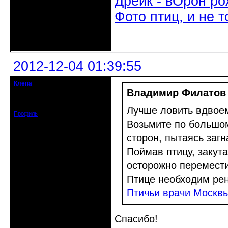
Дрейк - вОрон ро
Фото птиц, и не т
Неактивен
2012-12-04 01:39:55
Клепа
кандидат в члены клуба
Владимир Филатов
Зарегистрирован: 2012-12-03
Сообщений: 314
Лучше ловить вдвое
Профиль
Возьмите по большом
сторон, пытаясь загн
Поймав птицу, закута
осторожно перемести
Птице необходим рен
Птичьи врачи Москв
Спасибо!