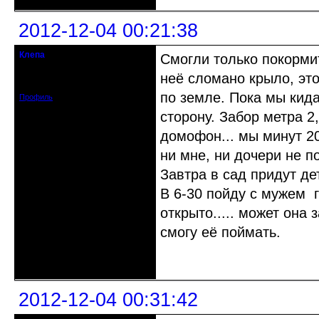
2012-12-04 00:21:38
Клепа
Смогли только покормит
кандидат в члены клуба
неё сломано крыло, это
Зарегистрирован: 2012-12-03
Сообщений: 314
по земле. Пока мы кида
Профиль
сторону. Забор метра 2
домофон... мы минут 20 
ни мне, ни дочери не по
Завтра в сад придут детиш
В 6-30 пойду с мужем г
открыто..... может она
смогу её поймать.
Неактивен
2012-12-04 00:31:42