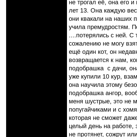
не трогал её, она его 
лет 13. Она каждую вес
они квакали на наших п
учила премудростям. П
....потерялись с ней. С
сожалению не могу взят
ещё один кот, он недав
возвращается к нам, ко
подобрашка с дачи, она
уже купили 10 кур, вза
она научила этому безо
подобрашка ангор, вообщ
меня шустрые, это не м
попугайчиками и с хомя
которая не сможет даже 
целый день на работе, 
не протянет, сожрут ил