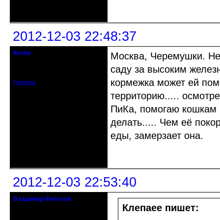
Неактивен
2012-12-03 22:48:37
Клепа
Москва, Черемушки. Не
кандидат в члены клуба
саду за высоким желез
Зарегистрирован: 2012-12-03
Сообщений: 314
кормежка может ей помо
Профиль
территорию..... осмотре
ПиКа, помогаю кошкам 
делать..... Чем её пок
еды, замерзает она.
Неактивен
2012-12-03 22:53:40
Владимир Филатов
24.08.1952 - 09.11.2019 R.I.P.
Клепаee пишет: