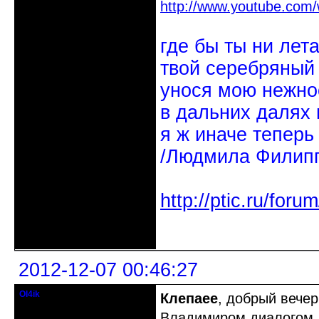
http://www.youtube.com
где бы ты ни лет
твой серебряный
унося мою нежно
в дальних далях 
я ж иначе теперь
/Людмила Филипп
http://ptic.ru/fo
Неактивен
2012-12-07 00:46:27
Ol4ik
Клепаee
, добрый вече
Старожил клуба
Владимиром диалогом, 