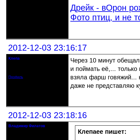
Дрейк - вОрон ро
Фото птиц, и не т
Неактивен
2012-12-03 23:16:17
Клепа
Через 10 минут обещал
кандидат в члены клуба
и поймать её,... тольк
Зарегистрирован: 2012-12-03
Сообщений: 314
взяла фарш говяжий... 
Профиль
даже не представляю куд
Неактивен
2012-12-03 23:18:16
Владимир Филатов
24.08.1952 - 09.11.2019 R.I.P.
Клепаee пишет: