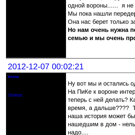
одной вороны...... я не
Мы пока нашли передер
Она нас берет только 
Но нам очень нужна 
семью и мы очень пр
Неактивен
2012-12-07 00:02:21
Клепа
кандидат в члены клуба
Ну вот мы и остались 
Зарегистрирован: 2012-12-03
Сообщений: 314
На ПиКе к вороне интер
Профиль
теперь с ней делать? К
время, а дальше???? Т
наша история может быт
нашедшим в дом - нельзя
надо....