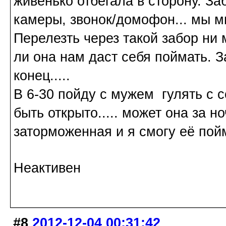
живенько отбегала в сторону. За
камеры, звонок/домофон... мы мин
Перелезть через такой забор ни м
ли она нам даст себя поймать. Зав
конец.....
В 6-30 пойду с мужем гулять с 
быть открыто..... может она за н
заторможенная и я смогу её пой
Неактивен
#8
2012-12-04 00:31:42