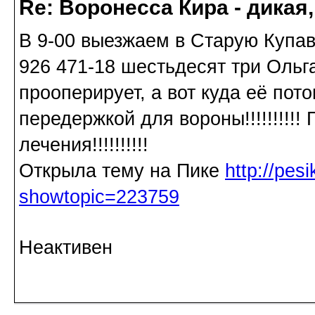
Re: Воронесса Кира - дикая
В 9-00 выезжаем в Старую Купавн
926 471-18 шестьдесят три Ольга
прооперирует, а вот куда её по
передержкой для вороны!!!!!!!!!
лечения!!!!!!!!!!
Открыла тему на Пике
http://pes
showtopic=223759
Неактивен