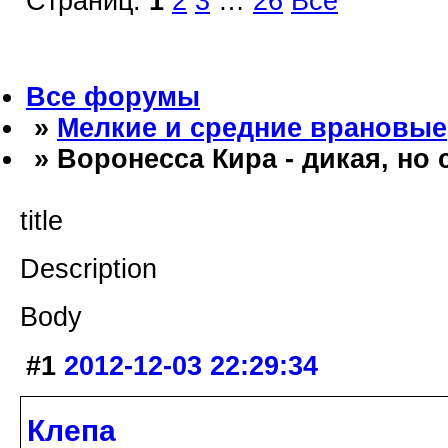
Страниц:
1
2
3
…
26
Все
Все форумы
»
Мелкие и средние врановые
» Воронесса Кира - дикая, но
title
Description
Body
#1
2012-12-03 22:29:34
Клепа