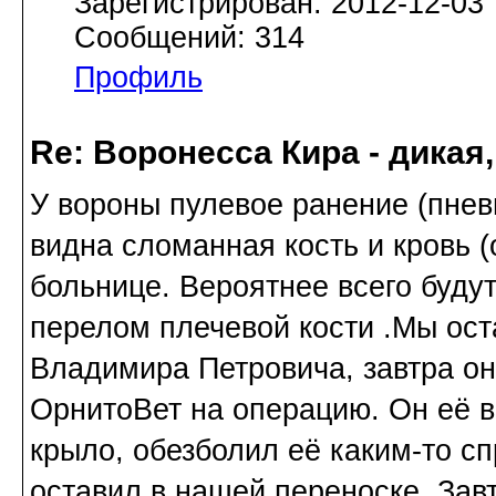
Зарегистрирован: 2012-12-03
Сообщений: 314
Профиль
Re: Воронесса Кира - дикая
У вороны пулевое ранение (пнев
видна сломанная кость и кровь 
больнице. Вероятнее всего будут 
перелом плечевой кости .Мы ост
Владимира Петровича, завтра он
ОрнитоВет на операцию. Он её 
крыло, обезболил её каким-то с
оставил в нашей переноске. Завт