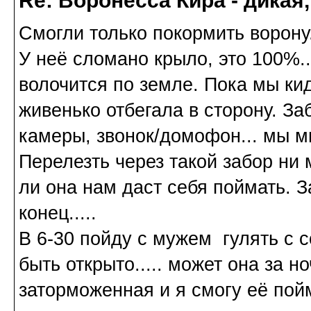
Re: Воронесса Кира - дикая
Смогли только покормить ворону.
У неё сломано крыло, это 100%..
волочится по земле. Пока мы кид
живенько отбегала в сторону. За
камеры, звонок/домофон... мы мин
Перелезть через такой забор ни м
ли она нам даст себя поймать. Зав
конец.....
В 6-30 пойду с мужем гулять с 
быть открыто..... может она за н
заторможенная и я смогу её пой