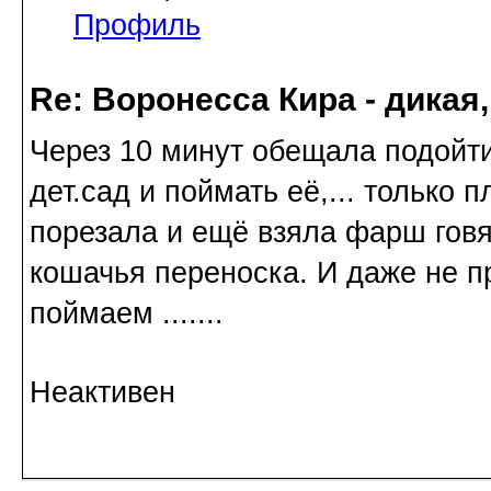
Профиль
Re: Воронесса Кира - дикая
Через 10 минут обещала подойти
дет.сад и поймать её,... только 
порезала и ещё взяла фарш говяж
кошачья переноска. И даже не пр
поймаем .......
Неактивен