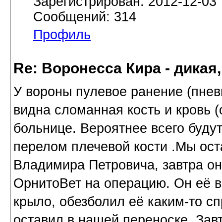
Зарегистрирован: 2012-12-03
Сообщений: 314
Профиль
Re: Воронесса Кира - дикая
У вороны пулевое ранение (пнев
видна сломанная кость и кровь 
больнице. Вероятнее всего будут 
перелом плечевой кости .Мы ост
Владимира Петровича, завтра он
ОрнитоВет на операцию. Он её 
крыло, обезболил её каким-то с
оставил в нашей переноске. Завт