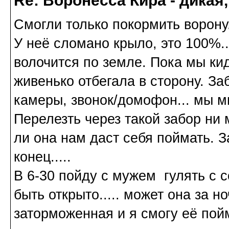
Re: Воронесса Кира - дикая
Смогли только покормить ворону.
У неё сломано крыло, это 100%..
волочится по земле. Пока мы кид
живенько отбегала в сторону. За
камеры, звонок/домофон... мы мин
Перелезть через такой забор ни м
ли она нам даст себя поймать. Зав
конец.....
В 6-30 пойду с мужем гулять с 
быть открыто..... может она за н
заторможенная и я смогу её пой