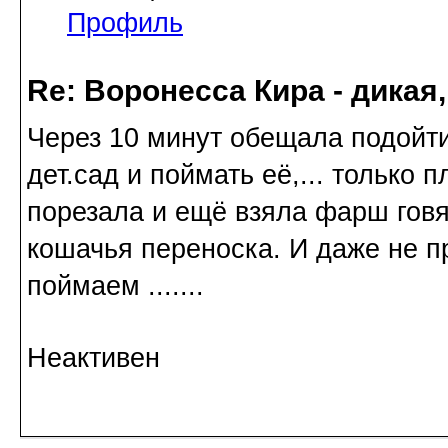
Профиль
Re: Воронесса Кира - дикая
Через 10 минут обещала подойти
дет.сад и поймать её,... только 
порезала и ещё взяла фарш говяж
кошачья переноска. И даже не пр
поймаем .......
Неактивен