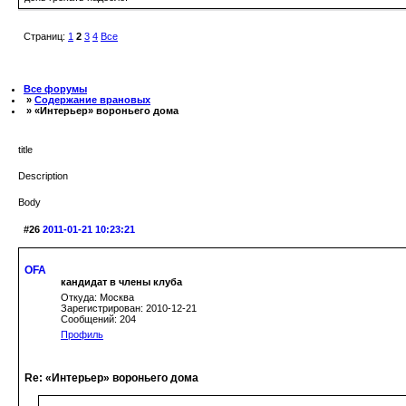
Страниц:
1
2
3
4
Все
Все форумы
»
Содержание врановых
» «Интерьер» вороньего дома
title
Description
Body
#26
2011-01-21 10:23:21
OFA
кандидат в члены клуба
Откуда: Москва
Зарегистрирован: 2010-12-21
Сообщений: 204
Профиль
Re: «Интерьер» вороньего дома