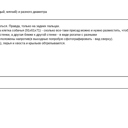
ый, мягкий) и разного диаметра
ться. Правда, только на задних пальцах.
 клетка собачья (91х61х71) - сколько все-таки присад можно и нужно разместить, что
стенки, а другая ближе к другой стенке - в виде рогатки с разными
расположены напротив(в выходные попробую сфотографировать - вид сверху).
), перья и хвоста и крыльев обтрепываются.