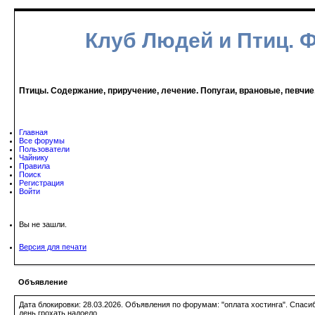
Клуб Людей и Птиц. 
Птицы. Содержание, приручение, лечение. Попугаи, врановые, певчие
Главная
Все форумы
Пользователи
Чайнику
Правила
Поиск
Регистрация
Войти
Вы не зашли.
Версия для печати
Объявление
Дата блокировки: 28.03.2026. Объявления по форумам: "оплата хостинга". Спас
день грохать надоело.