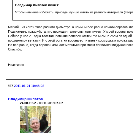
Владимир Филатов пишет:
Чтобы наминов избежать, присады лучше иметь из разного материала (тверд
Мягкий - из чего? Унас разного диаметра, а намины все-равно начали образовыва
Подскажите, пожалуйста, кто проходил такое опытным путем. У моей вороны пока
Сейчас у нас 2 - одна толстая, повыше поперек клетки, т.е 61см. в 25см от одной 
по диаметру ветками. И с этой рогатки ворона ест и пъет - кормушка и поилка 
Но всё равно, когда ворона начинает метаться при моем приближении(дикая пока
Спасибо.
Неактивен
#27
2011-01-21 10:48:02
Владимир Филатов
24.08.1952 - 09.11.2019 R.I.P.