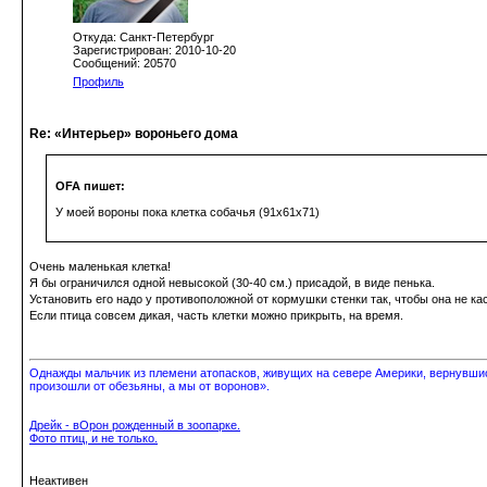
Откуда: Санкт-Петербург
Зарегистрирован: 2010-10-20
Сообщений: 20570
Профиль
Re: «Интерьер» вороньего дома
OFA пишет:
У моей вороны пока клетка собачья (91х61х71)
Очень маленькая клетка!
Я бы ограничился одной невысокой (30-40 см.) присадой, в виде пенька.
Установить его надо у противоположной от кормушки стенки так, чтобы она не ка
Если птица совсем дикая, часть клетки можно прикрыть, на время.
Однажды мальчик из племени атопасков, живущих на севере Америки, вернувшись
произошли от обезьяны, а мы от воронов».
Дрейк - вОрон рожденный в зоопарке.
Фото птиц, и не только.
Неактивен