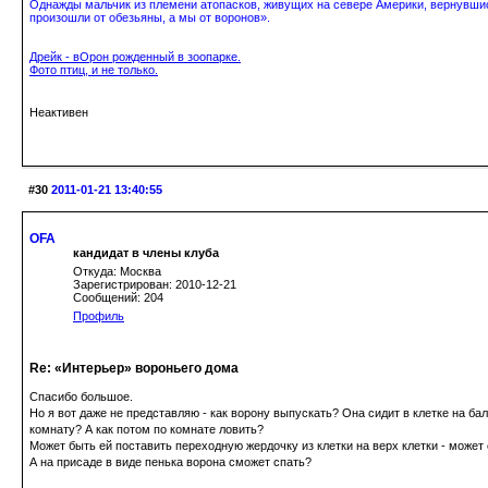
Однажды мальчик из племени атопасков, живущих на севере Америки, вернувшись
произошли от обезьяны, а мы от воронов».
Дрейк - вОрон рожденный в зоопарке.
Фото птиц, и не только.
Неактивен
#30
2011-01-21 13:40:55
OFA
кандидат в члены клуба
Откуда: Москва
Зарегистрирован: 2010-12-21
Сообщений: 204
Профиль
Re: «Интерьер» вороньего дома
Спасибо большое.
Но я вот даже не представляю - как ворону выпускать? Она сидит в клетке на балк
комнату? А как потом по комнате ловить?
Может быть ей поставить переходную жердочку из клетки на верх клетки - може
А на присаде в виде пенька ворона сможет спать?