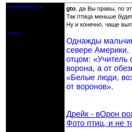
Владимир Филатов
gto
, да Вы правы, по э
24.08.1952 - 09.11.2019 R.I.P.
Так птица меньше будет
Откуда: Санкт-Петербург
Ну и конечно, чаще вып
Зарегистрирован: 2010-10-20
Сообщений: 20570
Профиль
Однажды мальчик
севере Америки,
отцом: «Учитель 
ворона, а от обе
«Белые люди, во
от воронов».
Дрейк - вОрон ро
Фото птиц, и не т