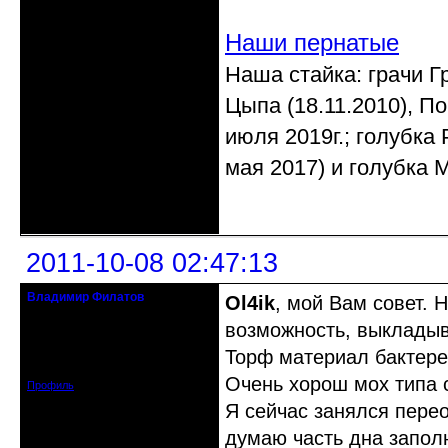
Наши пернатые
Наша стайка: грачи Гр
Цыпа (18.11.2010), По
июля 2019г.; голубка 
мая 2017) и голубка М
Неактивен
2011-10-08 02:47:13
Владимир Филатов
Ol4ik
, мой Вам совет. 
24.08.1952 - 09.11.2019 R.I.P.
возможность, выклады
Откуда: Санкт-Петербург
Торф материал бактере
Зарегистрирован: 2010-10-20
Сообщений: 20570
Очень хорош мох типа 
Профиль
Я сейчас занялся пере
думаю часть дна запол