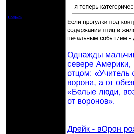
Откуда: Санкт-Петербург
я теперь категоричес
Зарегистрирован: 2010-10-20
Сообщений: 20570
Профиль
Если прогулки под конт
содержание птиц в жил
печальным событием - 
Однажды мальчик
севере Америки,
отцом: «Учитель 
ворона, а от обе
«Белые люди, во
от воронов».
Дрейк - вОрон ро