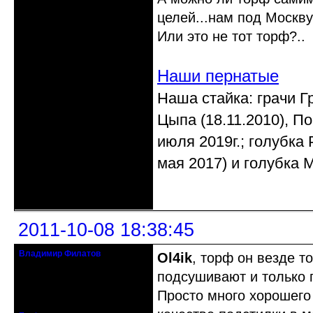
целей...нам под Москву
Или это не тот торф?..
Наши пернатые
Наша стайка: грачи Гр
Цыпа (18.11.2010), По
июля 2019г.; голубка 
мая 2017) и голубка М
Неактивен
2011-10-08 18:38:45
Владимир Филатов
Ol4ik
, торф он везде 
24.08.1952 - 09.11.2019 R.I.P.
подсушивают и только 
Откуда: Санкт-Петербург
Просто много хорошего
Зарегистрирован: 2010-10-20
Сообщений: 20570