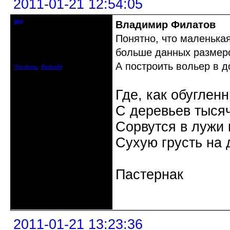
2011-01-21 12:54:05
gto
Владимир Филатов
Почетный модератор
Понятно, что маленькая
Откуда: Калининград
больше данных размеро
Зарегистрирован: 2010-07-03
Сообщений: 1103
А построить вольер в 
Профиль
Вебсайт
Где, как обуглен
С деревьев тысяч
Сорвутся в лужи
Сухую грусть на 
Пастернак
Неактивен
2011-01-21 13:23:36