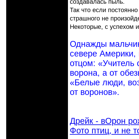
создавалась пыль.
Так что если постоянно
страшного не произойде
Некоторые, с успехом 
Однажды мальчик
севере Америки,
отцом: «Учитель 
ворона, а от обе
«Белые люди, во
от воронов».
Дрейк - вОрон ро
Фото птиц, и не т