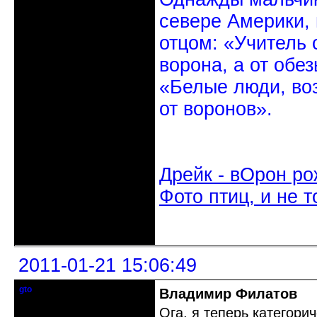
севере Америки,
отцом: «Учитель 
ворона, а от обе
«Белые люди, во
от воронов».
Дрейк - вОрон ро
Фото птиц, и не т
Неактивен
2011-01-21 15:06:49
gto
Владимир Филатов
Почетный модератор
Ога, я теперь категори