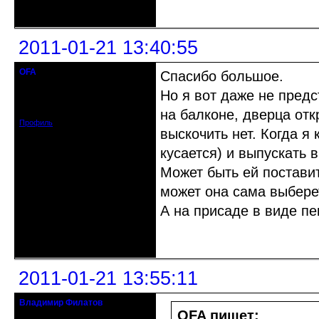
Неактивен
2011-01-21 13:40:55
OFA
Спасибо большое.
кандидат в члены клуба
Но я вот даже не предс
Откуда: Москва
Зарегистрирован: 2010-12-21
Сообщений: 204
на балконе, дверца отк
Профиль
выскочить нет. Когда я 
кусается) и выпускать 
Может быть ей поставит
может она сама выбере
А на присаде в виде пе
Неактивен
2011-01-21 13:55:11
Владимир Филатов
24.08.1952 - 09.11.2019 R.I.P.
OFA пишет: