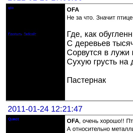
gto
OFA
Почетный модератор
Не за что. Значит птице
Откуда: Калининград
Зарегистрирован: 2010-07-03
Сообщений: 1103
Где, как обуглен
Профиль
Вебсайт
С деревьев тысяч
Сорвутся в лужи
Сухую грусть на 
Пастернак
Неактивен
2011-01-24 12:21:47
Quwet
OFA
, очень хорошо!! П
Почетный модератор
А относительно металли