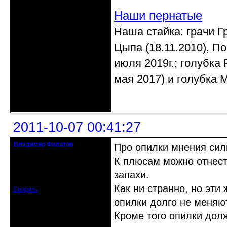
Наши пернатые
Наша стайка: грачи Гр
Цыпа (18.11.2010), По
июля 2019г.; голубка 
мая 2017) и голубка М
Неактивен
2011-10-07 00:41:27
Владимир Филатов
Про опилки мнения сил
24.08.1952 - 09.11.2019 R.I.P.
К плюсам можно отнест
Откуда: Санкт-Петербург
запахи.
Зарегистрирован: 2010-10-20
Сообщений: 20570
Как ни странно, но эти
Профиль
опилки долго не меняют
Кроме того опилки долж