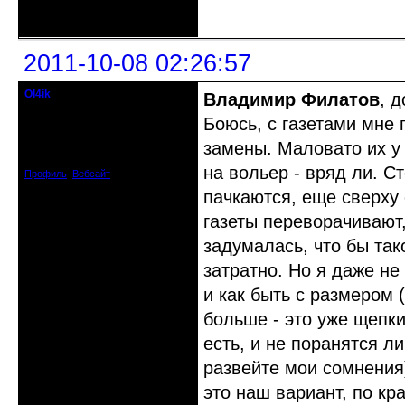
Неактивен
2011-10-08 02:26:57
Ol4ik
Владимир Филатов
, 
Старожил клуба
Боюсь, с газетами мне 
Откуда: Курск
замены. Маловато их у н
Зарегистрирован: 2009-10-27
Сообщений: 1082
на вольер - вряд ли. С
Профиль
Вебсайт
пачкаются, еще сверху 
газеты переворачивают,
задумалась, что бы так
затратно. Но я даже не
и как быть с размером 
больше - это уже щепки
есть, и не поранятся л
развейте мои сомнения
это наш вариант, по кр