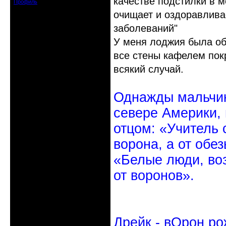
качестве подстилки в 
Профиль
очищает и оздоравлива
заболеваний"
У меня лоджия была обш
все стены кафелем пок
всякий случай.
Однажды мальчик
севере Америки,
отцом: «Учитель 
ворона, а от обе
«Белые люди, во
от воронов».
Дрейк - вОрон ро