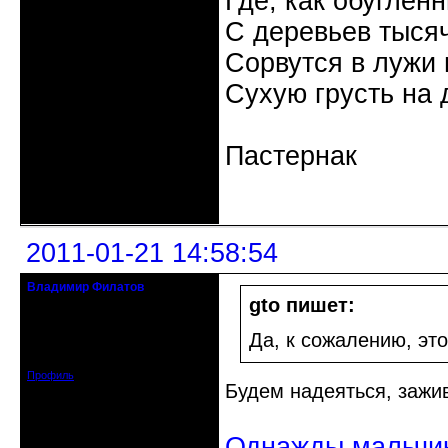
Где, как обуглен
С деревьев тысяч
Сорвутся в лужи
Сухую грусть на 
Пастернак
Неактивен
2011-01-21 14:58:54
Владимир Филатов
24.08.1952 - 09.11.2019 R.I.P.
gto пишет:
Откуда: Санкт-Петербург
Да, к сожалению, эт
Зарегистрирован: 2010-10-20
Сообщений: 20570
Профиль
Будем надеяться, зажив
Однажды мальчик