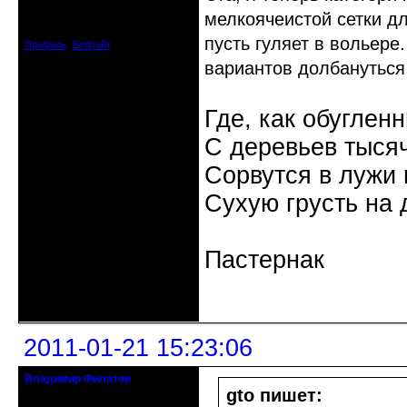
Откуда: Калининград
мелкоячеистой сетки д
Зарегистрирован: 2010-07-03
Сообщений: 1103
пусть гуляет в вольере
Профиль
Вебсайт
вариантов долбануться 
Где, как обуглен
С деревьев тысяч
Сорвутся в лужи
Сухую грусть на 
Пастернак
Неактивен
2011-01-21 15:23:06
Владимир Филатов
24.08.1952 - 09.11.2019 R.I.P.
gto пишет: