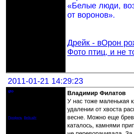
«Белые люди, во
от воронов».
Дрейк - вОрон ро
Фото птиц, и не т
Неактивен
2011-01-21 14:29:23
gto
Владимир Филатов
Почетный модератор
У нас тоже маленькая 
Откуда: Калининград
удалении от хвоста рас
Зарегистрирован: 2010-07-03
Сообщений: 1103
весне. Можно еще бревн
Профиль
Вебсайт
каталось, камнями при
не переворачивала. За 