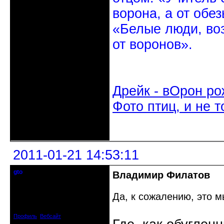
ворона, а от обе
«Белые люди, во
от воронов».
Дрейк - вОрон ро
Фото птиц, и не т
Неактивен
2011-01-21 14:53:11
gto
Владимир Филатов
Почетный модератор
Да, к сожалению, это 
Откуда: Калининград
Зарегистрирован: 2010-07-03
Сообщений: 1103
Профиль
Вебсайт