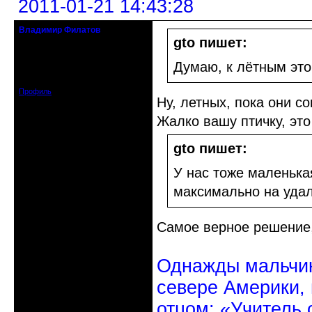
2011-01-21 14:43:28
Владимир Филатов
24.08.1952 - 09.11.2019 R.I.P.
gto пишет:
Откуда: Санкт-Петербург
Думаю, к лётным это
Зарегистрирован: 2010-10-20
Сообщений: 20570
Профиль
Ну, летных, пока они с
Жалко вашу птичку, это
gto пишет:
У нас тоже маленька
максимально на удал
Самое верное решение,
Однажды мальчик
севере Америки,
отцом: «Учитель 