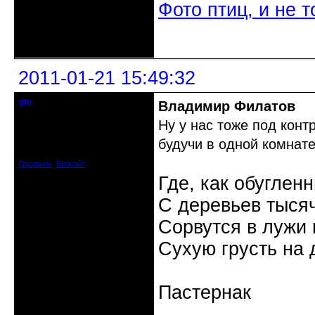
Фото птиц, и не т
Неактивен
2011-01-21 15:49:32
gto
Владимир Филатов
Почетный модератор
Ну у нас тоже под конт
Откуда: Калининград
будучи в одной комнате
Зарегистрирован: 2010-07-03
Сообщений: 1103
Профиль
Вебсайт
Где, как обуглен
С деревьев тысяч
Сорвутся в лужи
Сухую грусть на 
Пастернак