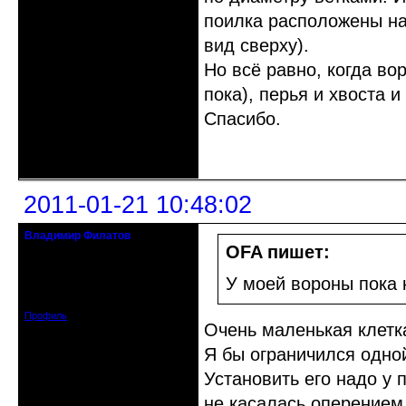
поилка расположены на
вид сверху).
Но всё равно, когда в
пока), перья и хвоста 
Спасибо.
Неактивен
2011-01-21 10:48:02
Владимир Филатов
24.08.1952 - 09.11.2019 R.I.P.
OFA пишет:
Откуда: Санкт-Петербург
У моей вороны пока 
Зарегистрирован: 2010-10-20
Сообщений: 20570
Профиль
Очень маленькая клетк
Я бы ограничился одной
Установить его надо у 
не касалась оперением 