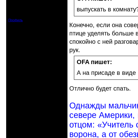
Откуда: Санкт-Петербург
выпускать в комнату
Зарегистрирован: 2010-10-20
Сообщений: 20570
Профиль
Конечно, если она сов
птице уделять больше 
спокойно с ней разгова
рук.
OFA пишет:
А на присаде в виде
Отлично будет спать.
Однажды мальчик
севере Америки,
отцом: «Учитель 
ворона, а от обе