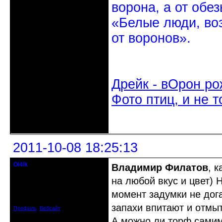
ворона, а от обе
«Белые люди, во
от воронов».
Дрейк - вОрон ро
Фото птиц, и не т
Неактивен
2011-10-08 18:25:13
Ol4ik
Владимир Филатов
, 
Старожил клуба
на любой вкус и цвет) 
Откуда: Курск
момент задумки не дога
Зарегистрирован: 2009-10-27
Сообщений: 1082
запахи впитают и отмыт
Профиль
Вебсайт
А можно ли торф самим