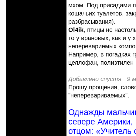
мхом. Под присадами п
кошачьих туалетов, зак
разбрасывания).
Ol4ik
, птицы не настол
то у врановых, как и у
неперевариемых компон
Например, в погадках г
целлофан, полиэтилен 
Добавлено спустя 9 м
Прошу прощения, слово 
"неперевариваемых".
Однажды мальчик
севере Америки,
отцом: «Учитель 