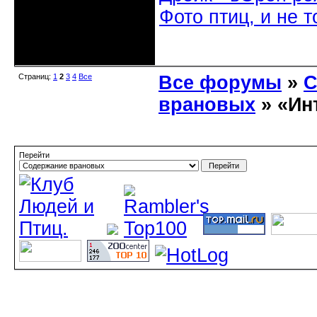
Фото птиц, и не т
Неактивен
Страниц:
1
2
3
4
Все
Все форумы
»
С
врановых
» «Ин
Перейти