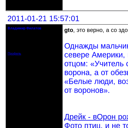
Неактивен
2011-01-21 15:57:01
Владимир Филатов
gto
, это верно, а со з
24.08.1952 - 09.11.2019 R.I.P.
Откуда: Санкт-Петербург
Однажды мальчик
Зарегистрирован: 2010-10-20
Сообщений: 20570
севере Америки,
Профиль
отцом: «Учитель 
ворона, а от обе
«Белые люди, во
от воронов».
Дрейк - вОрон ро
Фото птиц, и не т