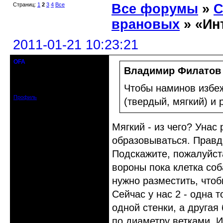
Страниц:
1
2
3
4
Все
Все форумы
»
С
врановых
» «Ин
2011-01-21 10:23:21
OFA
кандидат в члены клуба
Владимир Филатов
Откуда: Москва
Зарегистрирован: 2010-12-21
Чтобы наминов избеж
Сообщений: 204
Профиль
(твердый, мягкий) и 
Мягкий - из чего? Унас
образовываться. Правда
Подскажите, пожалуйст
вороны пока клетка соб
нужно разместить, что
Сейчас у нас 2 - одна т
одной стенки, а другая 
по диаметру ветками. И