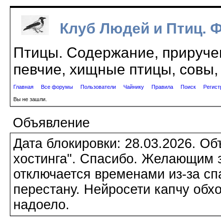
Клуб Людей и Птиц. 
Птицы. Содержание, приручен
певчие, хищные птицы, совы, 
Главная
Все форумы
Пользователи
Чайнику
Правила
Поиск
Регист
Вы не зашли.
Объявление
Дата блокировки: 28.03.2026. О
хостинга". Спасибо. Желающим з
отключается временами из-за сп
перестану. Нейросети капчу обхо
надоело.