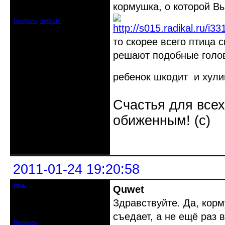
Откуда: Москва, САО
кормушка, о которой Вы
Зарегистрирован: 2008-04-14
Сообщений: 1043
Профиль
Вебсайт
то скорее всего птица 
решают подобные голов
ребенок шкодит и хулиг
Счастья для всех
обиженным! (c)
Неактивен
2011-01-24 19:20:58
OFA
Quwet
кандидат в члены клуба
Здравствуйте. Да, корм
Откуда: Москва
Зарегистрирован: 2010-12-21
Сообщений: 204
съедает, а не ещё раз 
Профиль