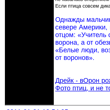
Если птица совсем дика
Однажды мальчик
севере Америки,
отцом: «Учитель 
ворона, а от обе
«Белые люди, во
от воронов».
Дрейк - вОрон ро
Фото птиц, и не т
Неактивен