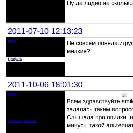
Ну да ладно на сколько
Неактивен
2011-07-10 12:13:23
енот
Не совсем поняла:игру
гость клуба
мелкие?
Зарегистрирован: 2011-03-22
Сообщений: 126
Профиль
Неактивен
2011-10-06 18:01:30
Ol4ik
Старожил клуба
Всем здравствуйте
задалась таким вопросо
Откуда: Курск
Зарегистрирован: 2009-10-27
Сообщений: 1082
Слышала про опилки, н
Профиль
Вебсайт
минусы такой альтерна