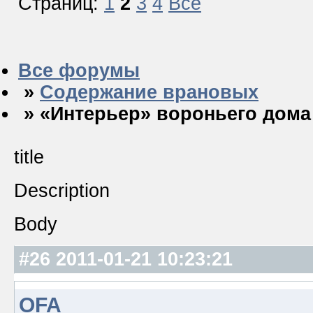
Страниц:
1
2
3
4
Все
Все форумы
»
Содержание врановых
» «Интерьер» вороньего дома
title
Description
Body
#26
2011-01-21 10:23:21
OFA