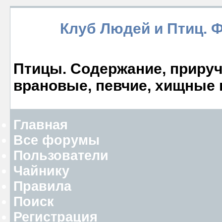
Клуб Людей и Птиц. 
Птицы. Содержание, прируче
врановые, певчие, хищные 
Главная
Все форумы
Пользователи
Чайнику
Правила
Поиск
Регистрация