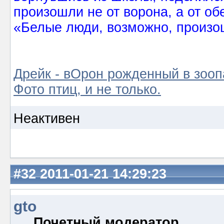
произошли не от ворона, а от об
«Белые люди, возможно, произош
Дрейк - вОрон рожденный в зооп
Фото птиц, и не только.
Неактивен
#32
2011-01-21 14:29:23
gto
Почетный модератор