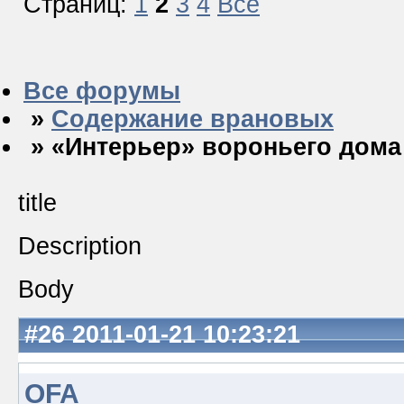
Страниц:
1
2
3
4
Все
Все форумы
»
Содержание врановых
» «Интерьер» вороньего дома
title
Description
Body
#26
2011-01-21 10:23:21
OFA