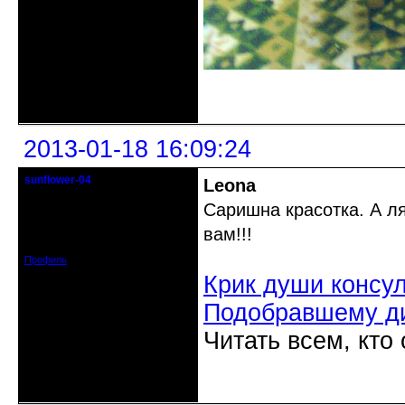
Неактивен
2013-01-18 16:09:24
sunflower-04
Leona
Вечно юный натуралист
Саришна красотка. А л
Откуда: Ойкумена
вам!!!
Зарегистрирован: 2010-02-22
Сообщений: 3027
Профиль
Крик души консу
Подобравшему д
Читать всем, кто
Неактивен