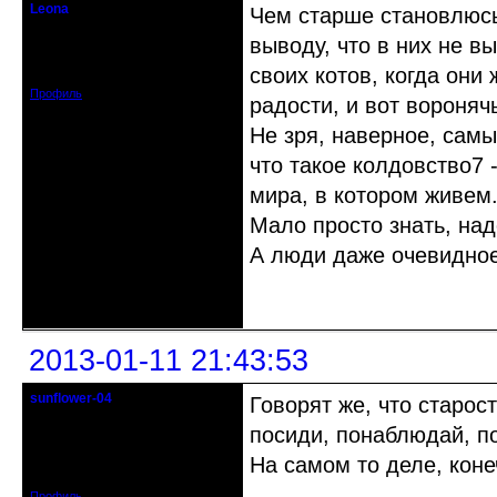
Leona
Чем старше становлюсь,
Действительный член клуба
выводу, что в них не 
Зарегистрирован: 2012-08-27
своих котов, когда они
Сообщений: 720
Профиль
радости, и вот вороняч
Не зря, наверное, сам
что такое колдовство7
мира, в котором живем.
Мало просто знать, на
А люди даже очевидно
Неактивен
2013-01-11 21:43:53
sunflower-04
Говорят же, что старост
Вечно юный натуралист
посиди, понаблюдай, п
Откуда: Ойкумена
На самом то деле, кон
Зарегистрирован: 2010-02-22
Сообщений: 3027
Профиль