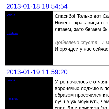
2013-01-18 18:54:54
Leona
Спасибо! Только вот С
Действительный член клуба
Ничего - красавицы то
Зарегистрирован: 2012-08-27
летаем, зато бегаем бы
Сообщений: 720
Профиль
Добавлено спустя 7 м
И орхидеи у нас сейчас 
Неактивен
2013-01-19 11:59:20
Leona
Утро началось с отчаян
Действительный член клуба
воронячью лоджию в по
Зарегистрирован: 2012-08-27
образом просочился кто
Сообщений: 720
Профиль
лучше уж мяукнуть, чем
спит. Да и прислуга (то