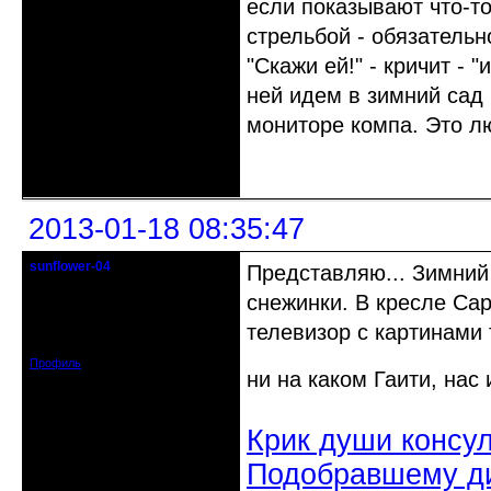
если показывают что-то
стрельбой - обязательн
"Скажи ей!" - кричит - 
ней идем в зимний сад
мониторе компа. Это л
Неактивен
2013-01-18 08:35:47
sunflower-04
Представляю... Зимний 
Вечно юный натуралист
снежинки. В кресле Сар
Откуда: Ойкумена
телевизор с картинами 
Зарегистрирован: 2010-02-22
Сообщений: 3027
Профиль
ни на каком Гаити, нас
Крик души консу
Подобравшему д