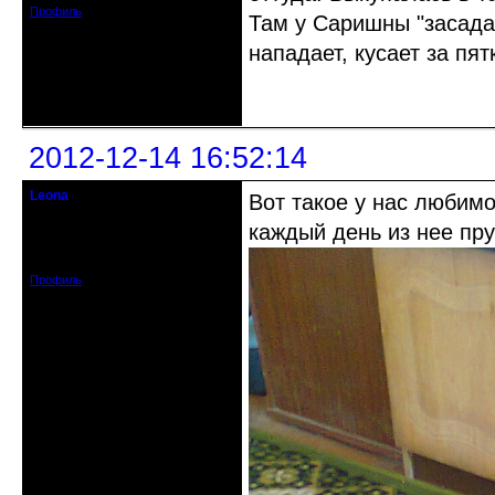
Профиль
Там у Саришны "засада"
нападает, кусает за пят
Неактивен
2012-12-14 16:52:14
Leona
Вот такое у нас любимо
Действительный член клуба
каждый день из нее пр
Зарегистрирован: 2012-08-27
Сообщений: 720
Профиль