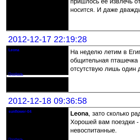
пришлось ее извлечь от
носится. И даже дважды
Неактивен
2012-12-17 22:19:28
Leona
На неделю летим в Егип
Действительный член клуба
общительная пташечка и
Зарегистрирован: 2012-08-27
отсутствую лишь один д
Сообщений: 720
Профиль
Неактивен
2012-12-18 09:36:58
sunflower-04
Leona
, зато сколько ра
Вечно юный натуралист
Хорошей вам поездки -
Откуда: Ойкумена
невоспитанные.
Зарегистрирован: 2010-02-22
Сообщений: 3027
Профиль