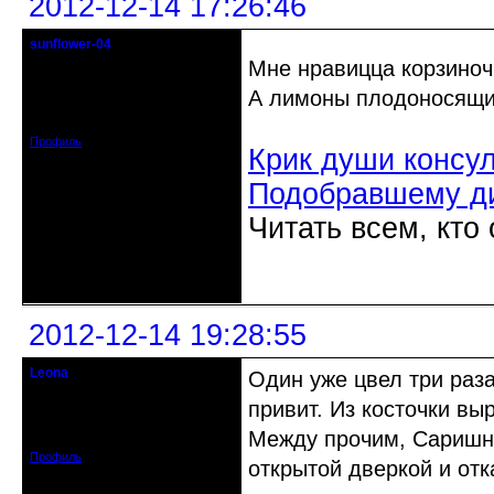
2012-12-14 17:26:46
sunflower-04
Вечно юный натуралист
Мне нравицца корзино
А лимоны плодоносящ
Откуда: Ойкумена
Зарегистрирован: 2010-02-22
Сообщений: 3027
Профиль
Крик души консу
Подобравшему д
Читать всем, кто
Неактивен
2012-12-14 19:28:55
Leona
Один уже цвел три раза
Действительный член клуба
привит. Из косточки вы
Зарегистрирован: 2012-08-27
Между прочим, Саришна
Сообщений: 720
Профиль
открытой дверкой и отк