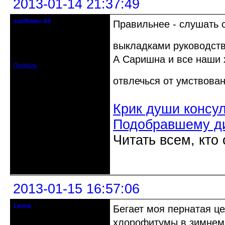
2013-01-14 21:37:49
sunflower-04
Правильнее - слушать с
Вечно юный натуралист
выкладками руководст
Откуда: Ойкумена
Зарегистрирован: 2010-02-22
Сообщений: 3027
А Саришна и все наши 
Профиль
отвлечься от умствова
Крик души консу
Подобравшему д
Читать всем, кто
Неактивен
2013-01-15 16:57:06
Leona
Бегает моя пернатая це
Действительный член клуба
хлорофитумы в зимнем с