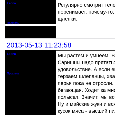
Leona
Регулярно смотрит теле
Действительный член клуба
перенимает, почему-то,
Зарегистрирован: 2012-08-27
щлепки.
Сообщений: 720
Профиль
Неактивен
2013-05-13 11:23:58
Leona
Мы растем и умнеем. Вс
Действительный член клуба
Саришны надо прятаться
Зарегистрирован: 2012-08-27
удовольствие. А если е
Сообщений: 720
Профиль
терзаем шлепанцы, хва
перья пока не отросли.
бегающая. Ходит за мно
полысел. Значит, мы вс
Ну и майские жуки и вс
кусок мяса - высший пи