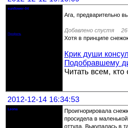
sunflower-04
Вечно юный натуралист
Ага, предварительно вы
Откуда: Ойкумена
Зарегистрирован: 2010-02-22
Сообщений: 3027
Добавлено спустя 26 
Профиль
Хотя в принципе снежок
Крик души консу
Подобравшему д
Читать всем, кто
Неактивен
2012-12-14 16:34:53
Leona
Проигнорировала снежк
Действительный член клуба
просидела в маленькой
Зарегистрирован: 2012-08-27
оттуда. Выкупалась в т
Сообщений: 720