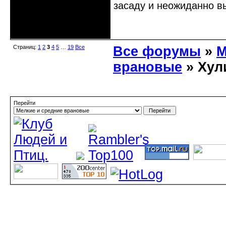
засаду и неожиданно в
Неактивен
Страниц:
1
2
3
4
5
…
19
Все
Все форумы
»
М
врановые
» Хул
Перейти