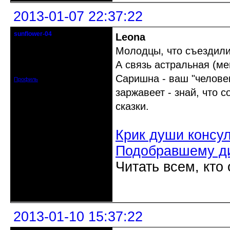
2013-01-07 22:37:22
sunflower-04
Leona
Вечно юный натуралист
Молодцы, что съездили
Откуда: Ойкумена
А связь астральная (ме
Зарегистрирован: 2010-02-22
Сообщений: 3027
Саришна - ваш "человек
Профиль
заржавеет - знай, что 
сказки.
Крик души консу
Подобравшему д
Читать всем, кто
Неактивен
2013-01-10 15:37:22