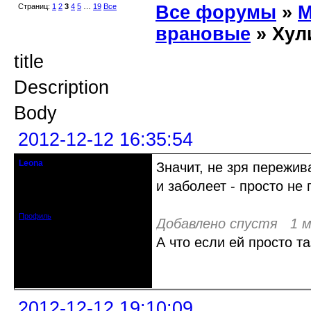
Страниц:
1
2
3
4
5
…
19
Все
Все форумы
»
М
врановые
» Хул
title
Description
Body
2012-12-12 16:35:54
Leona
Значит, не зря пережив
Действительный член клуба
и заболеет - просто не 
Зарегистрирован: 2012-08-27
Сообщений: 720
Профиль
Добавлено спустя 1 м
А что если ей просто т
Неактивен
2012-12-12 19:10:09