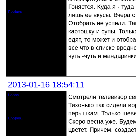
Зарегистрирован: 2012-08-27
Гоняется. Куда я - туд
Сообщений: 720
Профиль
лишь ее вкусы. Вчера с
Отобрать не успели. Та
картошку и супы. Тольк
едят, то может и отобр
все что в списке вредно
чуть -чуть и мандаринки
Неактивен
2013-01-16 18:54:11
Leona
Смотрели телевизор се
Действительный член клуба
Тихонько так сидела во
Зарегистрирован: 2012-08-27
перышкам. Только шеве
Сообщений: 720
Профиль
Скоро весна уже. Будем
цветет. Причем, создае