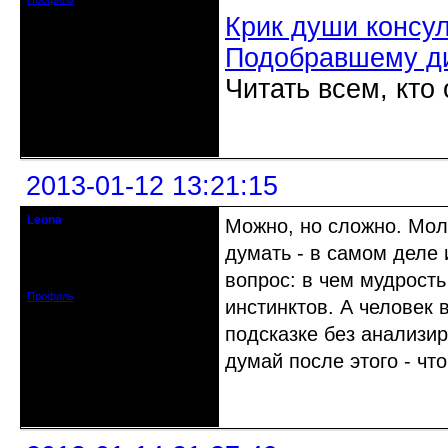
Крик души консу
Подобравшему д
Читать всем, кто
Неактивен
2013-01-12 13:21:15
Leona
Можно, но сложно. Мол
Действительный член клуба
думать - в самом деле 
Зарегистрирован: 2012-08-27
вопрос: в чем мудрост
Сообщений: 720
Профиль
инстинктов. А человек 
подсказке без анализи
думай после этого - чт
Неактивен