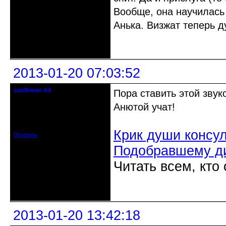
Вообще, она научилась 
Анька. Визжат теперь 
Неактивен
2013-01-20 07:03:52
sunflower-04
Пора ставить этой звук
Вечно юный натуралист
Анютой учат!
Откуда: Ойкумена
Зарегистрирован: 2010-02-22
Сообщений: 3027
Крик души консу
Профиль
Подобравшему д
Читать всем, кто
Неактивен
2013-01-20 13:42:18