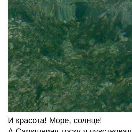
И красота! Море, солнце!
А Саришнину тоску я чувствовал