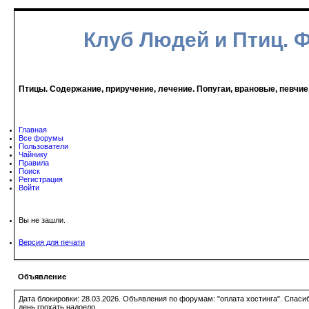
Клуб Людей и Птиц. 
Птицы. Содержание, приручение, лечение. Попугаи, врановые, певчие
Главная
Все форумы
Пользователи
Чайнику
Правила
Поиск
Регистрация
Войти
Вы не зашли.
Версия для печати
Объявление
Дата блокировки: 28.03.2026. Объявления по форумам: "оплата хостинга". Спас
день грохать надоело.