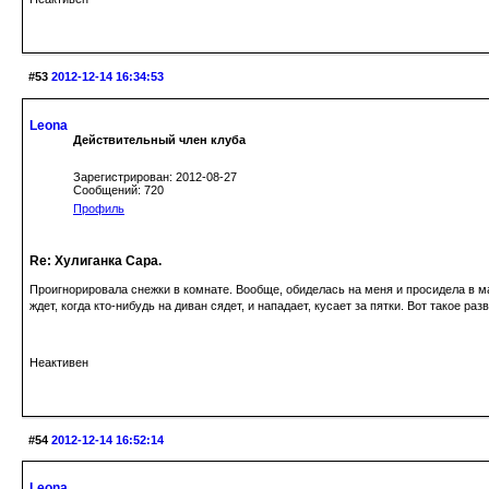
#53
2012-12-14 16:34:53
Leona
Действительный член клуба
Зарегистрирован: 2012-08-27
Сообщений: 720
Профиль
Re: Хулиганка Сара.
Проигнорировала снежки в комнате. Вообще, обиделась на меня и просидела в ма
ждет, когда кто-нибудь на диван сядет, и нападает, кусает за пятки. Вот такое раз
Неактивен
#54
2012-12-14 16:52:14
Leona