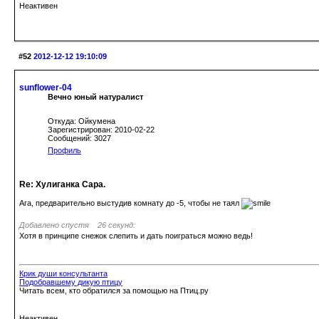
Неактивен
#52
2012-12-12 19:10:09
sunflower-04
Вечно юный натуралист
Откуда: Ойкумена
Зарегистрирован: 2010-02-22
Сообщений: 3027
Профиль
Re: Хулиганка Сара.
Ага, предварительно выстудив комнату до -5, чтобы не таял
Добавлено спустя 26 секунд:
Хотя в принципе снежок слепить и дать поиграться можно ведь!
Крик души консультанта
Подобравшему дикую птицу
Читать всем, кто обратился за помощью на Птиц.ру
Неактивен