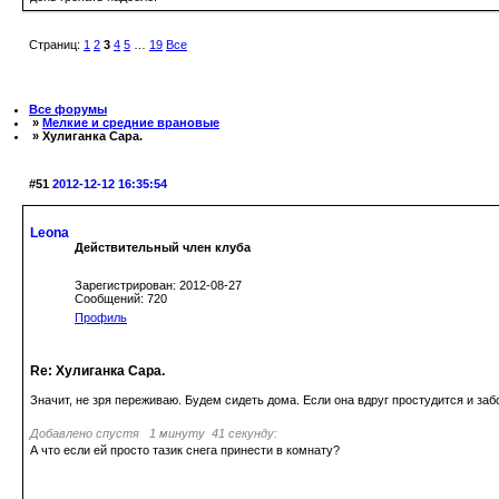
Страниц:
1
2
3
4
5
…
19
Все
Все форумы
»
Мелкие и средние врановые
» Хулиганка Сара.
#51
2012-12-12 16:35:54
Leona
Действительный член клуба
Зарегистрирован: 2012-08-27
Сообщений: 720
Профиль
Re: Хулиганка Сара.
Значит, не зря переживаю. Будем сидеть дома. Если она вдруг простудится и забо
Добавлено спустя 1 минуту 41 секунду:
А что если ей просто тазик снега принести в комнату?