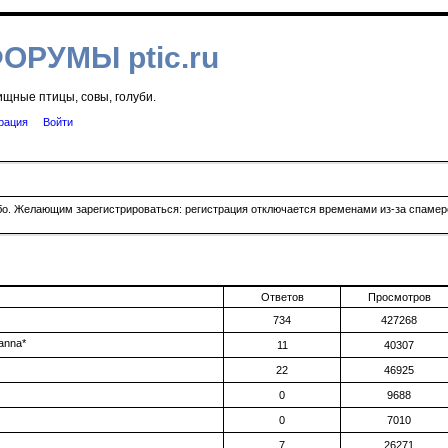
ФОРУМЫ ptic.ru
ищные птицы, совы, голуби.
рация
Войти
ибо. Желающим зарегистрироваться: регистрация отключается временами из-за спамеро
Ответов
Просмотров
734
427268
ianna*
11
40307
22
46925
0
9688
0
7010
7
26271