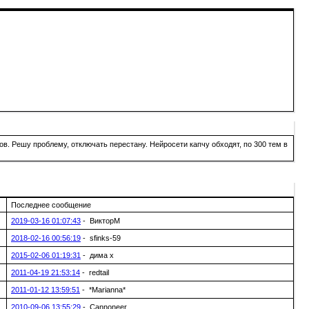
в. Решу проблему, отключать перестану. Нейросети капчу обходят, по 300 тем в
Последнее сообщение
2019-03-16 01:07:43
- ВикторМ
2018-02-16 00:56:19
- sfinks-59
2015-02-06 01:19:31
- дима х
2011-04-19 21:53:14
- redtail
2011-01-12 13:59:51
- *Marianna*
2010-09-06 13:55:29
- Cannoneer