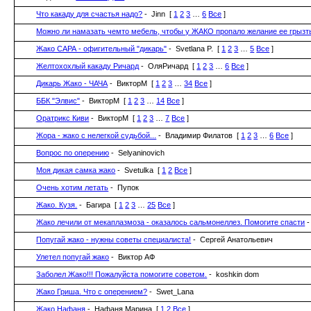
Что какаду для счастья надо?
- Jinn
[
1
2
3
…
6
Все
]
Можно ли намазать чемто мебель, чтобы у ЖАКО пропало желание ее грызт
Жако САРА - офигительный "дикарь"
- Svetlana P.
[
1
2
3
…
5
Все
]
Желтохохлый какаду Ричард
- ОляРичард
[
1
2
3
…
6
Все
]
Дикарь Жако - ЧАЧА
- ВикторМ
[
1
2
3
…
34
Все
]
ББК "Элвис"
- ВикторМ
[
1
2
3
…
14
Все
]
Оратрикс Киви
- ВикторМ
[
1
2
3
…
7
Все
]
Жора - жако с нелегкой судьбой...
- Владимир Филатов
[
1
2
3
…
6
Все
]
Вопрос по оперению
- Selyaninovich
Моя дикая самка жако
- Svetulka
[
1
2
Все
]
Очень хотим летать
- Пупок
Жако. Кузя.
- Багира
[
1
2
3
…
25
Все
]
Жако лечили от мекаплазмоза - оказалось сальмонеллез. Помогите спасти
Попугай жако - нужны советы специалиста!
- Сергей Анатольевич
Улетел попугай жако
- Виктор АФ
Заболел Жако!!! Пожалуйста помогите советом.
- koshkin dom
Жако Гриша. Что с оперением?
- Swet_Lana
Жако Нафаня
- Нафаня Марина
[
1
2
Все
]