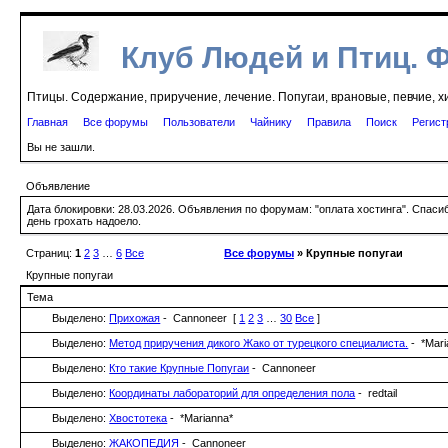
Клуб Людей и Птиц. 
Птицы. Содержание, приручение, лечение. Попугаи, врановые, певчие, х
Главная
Все форумы
Пользователи
Чайнику
Правила
Поиск
Регист
Вы не зашли.
Объявление
Дата блокировки: 28.03.2026. Объявления по форумам: "оплата хостинга". Спас
день грохать надоело.
Страниц:
1
2
3
…
6
Все
Все форумы
» Крупные попугаи
Крупные попугаи
Тема
Выделено:
Прихожая
- Cannoneer
[
1
2
3
…
30
Все
]
Выделено:
Метод приручения дикого Жако от турецкого специалиста.
- *Mar
Выделено:
Кто такие Крупные Попугаи
- Cannoneer
Выделено:
Координаты лабораторий для определения пола
- redtail
Выделено:
Хвостотека
- *Marianna*
Выделено:
ЖАКОПЕДИЯ
- Cannoneer