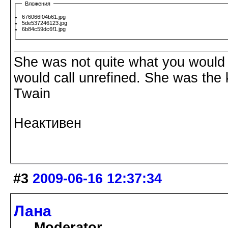
Вложения
676066f04b61.jpg
5de537246123.jpg
6b84c59dc6f1.jpg
She was not quite what you would 
would call unrefined. She was the 
Twain
Неактивен
#3
2009-06-16 12:37:34
Лана
Moderator