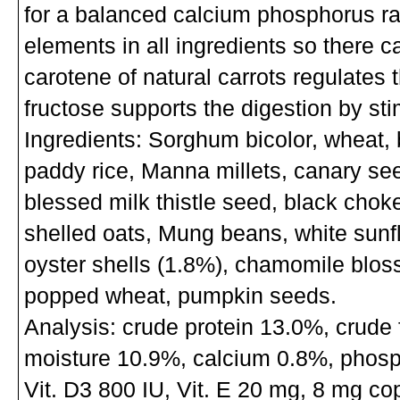
for a balanced calcium phosphorus rat
elements in all ingredients so there 
carotene of natural carrots regulates
fructose supports the digestion by stim
Ingredients: Sorghum bicolor, wheat,
paddy rice, Manna millets, canary seed
blessed milk thistle seed, black cho
shelled oats, Mung beans, white sunfl
oyster shells (1.8%), chamomile blosso
popped wheat, pumpkin seeds.
Analysis: crude protein 13.0%, crude 
moisture 10.9%, calcium 0.8%, phosph
Vit. D3 800 IU, Vit. E 20 mg, 8 mg cop