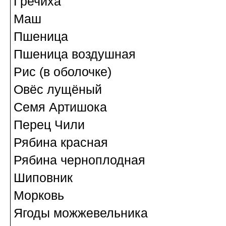
Гречиха
Маш
Пшеница
Пшеница воздушная
Рис (в оболочке)
Овёс лущёный
Семя Артишока
Перец Чили
Рябина красная
Рябина черноплодная
Шиповник
Морковь
Ягоды можжевельника