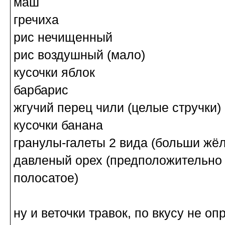
маш
гречиха
рис нечищенный
рис воздушный (мало)
кусочки яблок
барбарис
жгучий перец чили (целые стручки)
кусочки банана
гранулы-галеты 2 вида (больши жё
давленый орех (предположительно и
полосатое)
ну и веточки травок, по вкусу не о