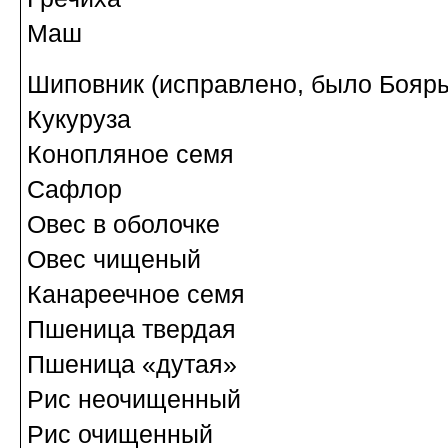
Маш
Шиповник (исправлено, было Бояр
Кукуруза
Конопляное семя
Сафлор
Овес в оболочке
Овес чищеный
Канареечное семя
Пшеница твердая
Пшеница «дутая»
Рис неочищенный
Рис очищенный