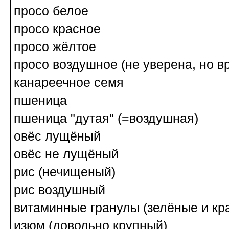
просо белое
просо красное
просо жёлтое
просо воздушное (не уверена, но в
канареечное семя
пшеница
пшеница "дутая" (=воздушная)
овёс лущёный
овёс не лущёный
рис (нечищеный)
рис воздушный
витаминные гранулы (зелёные и кра
изюм (довольно крупный)