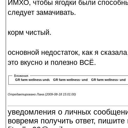
ИМХО, чтобы ягодки были способны
следует замачивать.
корм чистый.
основной недостаток, как я сказала
это вкусно и полезно ВСЁ.
Вложения
GR farm wellness undulatus3-1.JPG
GR farm wellness- undulatus2-1.JPG
GR farm wellness- undu
Отредактировано Лана (2009-08-18 15:01:00)
уведомления о личных сообщения
вовремя получить ответ, пишите 