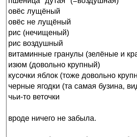
пшеница "дутая" (=воздушная)
овёс лущёный
овёс не лущёный
рис (нечищеный)
рис воздушный
витаминные гранулы (зелёные и кра
изюм (довольно крупный)
кусочки яблок (тоже довольно круп
черные ягодки (та самая бузина, в
чьи-то веточки
вроде ничего не забыла.