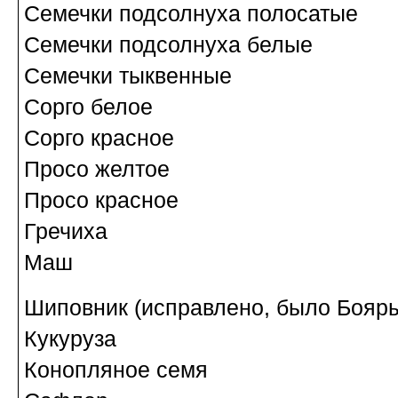
Семечки подсолнуха полосатые
Семечки подсолнуха белые
Семечки тыквенные
Сорго белое
Сорго красное
Просо желтое
Просо красное
Гречиха
Маш
Шиповник (исправлено, было Бояр
Кукуруза
Конопляное семя