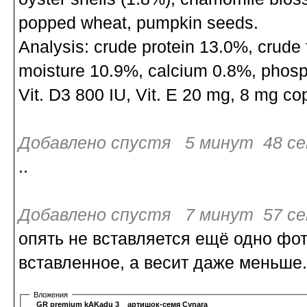
popped wheat, pumpkin seeds.
Analysis: crude protein 13.0%, crude 
moisture 10.9%, calcium 0.8%, phosph
Vit. D3 800 IU, Vit. E 20 mg, 8 mg cop
Добавлено спустя 5 минут 48 се
..
Добавлено спустя 7 минут 57 се
опять не вставляется ещё одно фот
вставленное, а весит даже меньше. 
Вложения
GR premium kAKadu 3-1.JPG
артишок-семя Cynara_cardunculus_nsh.jpg