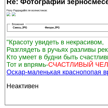
Re: Фотографии зерносмес
Fiory Pappagallini ля волнистиков:
Вложения
Смесь.JPG
Фиори.JPG
"Красоту увидеть в некрасивом,
Разглядеть в ручьях разливы рек
Кто умеет в будни быть счастли
Тот и впрямь-
СЧАСТЛИВЫЙ ЧЕЛ
Оскар-маленькая краснопопая вр
Неактивен