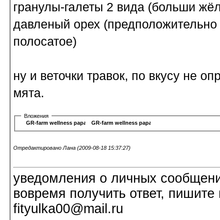
гранулы-галеты 2 вида (больши жё
давленый орех (предположительно и
полосатое)
ну и веточки травок, по вкусу не о
мята.
Вложения
GR-farm wellness papag 1.jpg
GR-farm wellness papag 2.jpg
Отредактировано Лана (2009-08-18 15:37:27)
уведомления о личных сообщения
вовремя получить ответ, пишите 
fityulka00@mail.ru