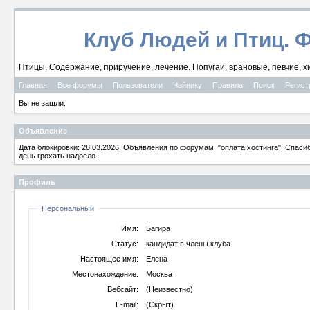
Клуб Людей и Птиц. 
Птицы. Содержание, приручение, лечение. Попугаи, врановые, певчие, х
Главная
Все форумы
Пользователи
Чайнику
Правила
Поиск
Регист
Вы не зашли.
Объявление
Дата блокировки: 28.03.2026. Объявления по форумам: "оплата хостинга". Спас
день грохать надоело.
Профиль
Персональный
Имя:
Багира
Статус:
кандидат в члены клуба
Настоящее имя:
Елена
Местонахождение:
Москва
Вебсайт:
(Неизвестно)
E-mail:
(Скрыт)