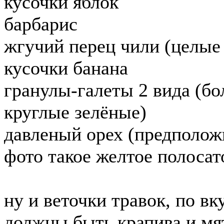
кусочки яблок
барбарис
жгучий перец чили (целые
кусочки банана
гранулы-галеты 2 вида (б
круглые зелёные)
давленый орех (предположи
фото такое желтое полосат
ну и веточки травок, по вк
должны быть крапива и мя