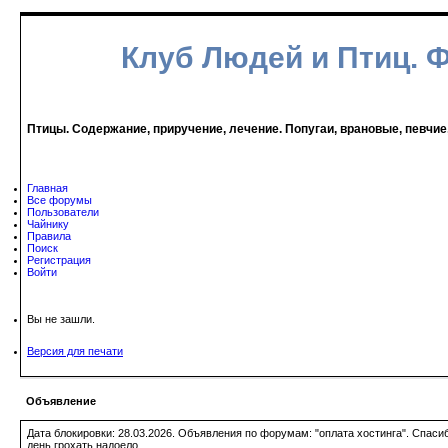
Клуб Людей и Птиц. 
Птицы. Содержание, приручение, лечение. Попугаи, врановые, певчие
Главная
Все форумы
Пользователи
Чайнику
Правила
Поиск
Регистрация
Войти
Вы не зашли.
Версия для печати
Объявление
Дата блокировки: 28.03.2026. Объявления по форумам: "оплата хостинга". Спас
день грохать надоело.