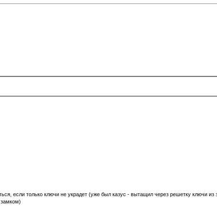
ься, если только ключи не украдет (уже был казус - вытащил через решетку ключи из
 замком)