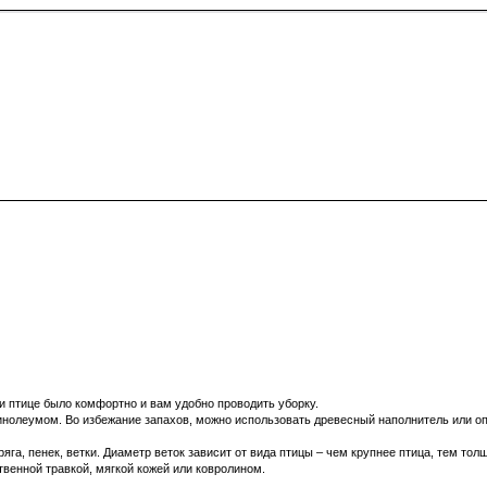
и птице было комфортно и вам удобно проводить уборку.
олеумом. Во избежание запахов, можно использовать древесный наполнитель или опил
га, пенек, ветки. Диаметр веток зависит от вида птицы – чем крупнее птица, тем толщ
твенной травкой, мягкой кожей или ковролином.