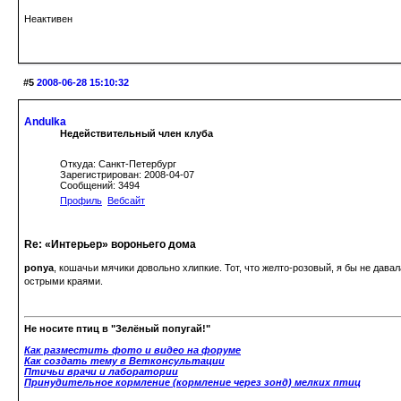
Неактивен
#5
2008-06-28 15:10:32
Andulka
Недействительный член клуба
Откуда: Санкт-Петербург
Зарегистрирован: 2008-04-07
Сообщений: 3494
Профиль
Вебсайт
Re: «Интерьер» вороньего дома
ponya
, кошачьи мячики довольно хлипкие. Тот, что желто-розовый, я бы не дава
острыми краями.
Не носите птиц в "Зелёный попугай!"
Как разместить фото и видео на форуме
Как создать тему в Ветконсультации
Птичьи врачи и лаборатории
Принудительное кормление (кормление через зонд) мелких птиц