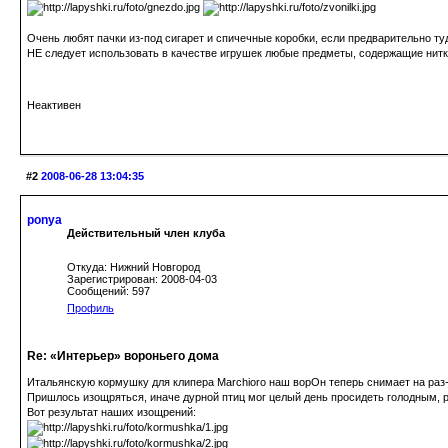
Очень любят пачки из-под сигарет и спичечные коробки, если предварительно ту
НЕ следует использовать в качестве игрушек любые предметы, содержащие нитки
Неактивен
#2
2008-06-28 13:04:35
ponya
Действительный член клуба
Откуда: Нижний Новгород
Зарегистрирован: 2008-04-03
Сообщений: 597
Профиль
Re: «Интерьер» вороньего дома
Итальянскую кормушку для клипера Marchioro наш ворОн теперь снимает на раз-
Пришлось изощряться, иначе дурной птиц мог целый день просидеть голодным, р
Вот результат наших изощрений: