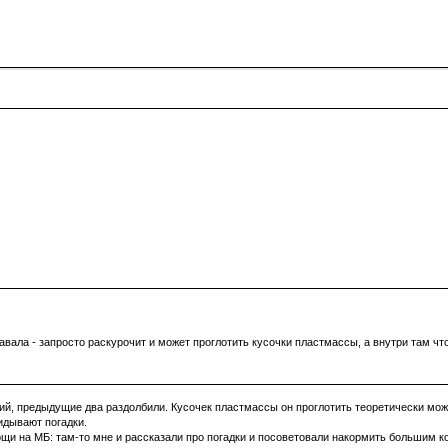
давала - запросто раскурочит и может проглотить кусочки пластмассы, а внутри там ч
ретий, предыдущие два раздолбили. Кусочек пластмассы он проглотить теоретически может
кидывают погадки.
ощи на МБ: там-то мне и рассказали про погадки и посоветовали накормить большим к