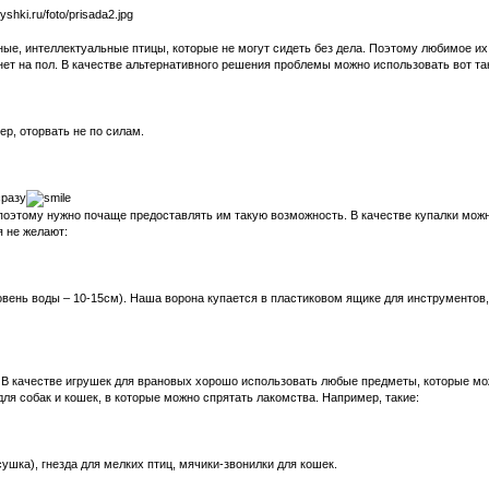
, интеллектуальные птицы, которые не могут сидеть без дела. Поэтому любимое их 
нет на пол. В качестве альтернативного решения проблемы можно использовать вот та
р, оторвать не по силам.
сразу
поэтому нужно почаще предоставлять им такую возможность. В качестве купалки можн
я не желают:
ень воды – 10-15см). Наша ворона купается в пластиковом ящике для инструментов, 
ки. В качестве игрушек для врановых хорошо использовать любые предметы, которые 
ля собак и кошек, в которые можно спрятать лакомства. Например, такие:
шка), гнезда для мелких птиц, мячики-звонилки для кошек.