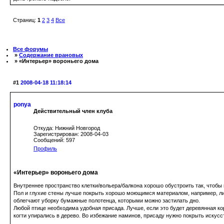
Страниц:
1
2
3
4
Все
Все форумы
»
Содержание врановых
» «Интерьер» вороньего дома
#1
2008-04-18 11:18:14
ponya
Действительный член клуба
Откуда: Нижний Новгород
Зарегистрирован: 2008-04-03
Сообщений: 597
Профиль
«Интерьер» вороньего дома
Внутреннее пространство клетки/вольера/балкона хорошо обустроить так, чтобы 
Пол и глухие стены лучше покрыть хорошо моющимся материалом, например, лин
облегчают уборку бумажные полотенца, которыми можно застилать дно.
Любой птице необходима удобная присада. Лучше, если это будет деревянная коря
когти упирались в дерево. Во избежание наминов, присаду нужно покрыть искусс