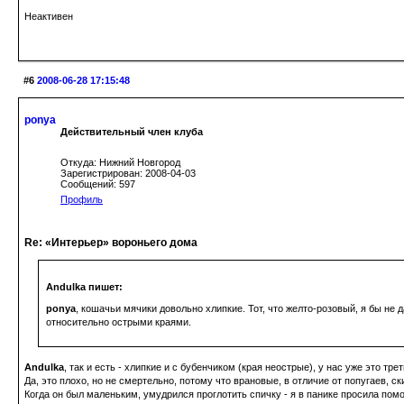
Неактивен
#6
2008-06-28 17:15:48
ponya
Действительный член клуба
Откуда: Нижний Новгород
Зарегистрирован: 2008-04-03
Сообщений: 597
Профиль
Re: «Интерьер» вороньего дома
Andulka пишет:
ponya
, кошачьи мячики довольно хлипкие. Тот, что желто-розовый, я бы не 
относительно острыми краями.
Andulka
, так и есть - хлипкие и с бубенчиком (края неострые), у нас уже это т
Да, это плохо, но не смертельно, потому что врановые, в отличие от попугаев, с
Когда он был маленьким, умудрился проглотить спичку - я в панике просила пом