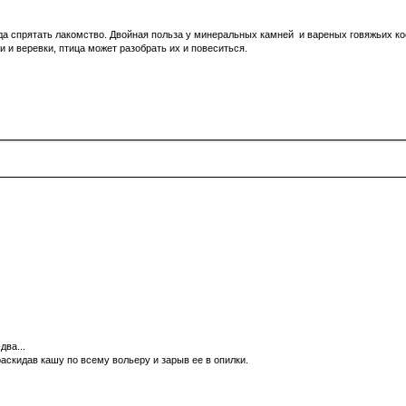
да спрятать лакомство. Двойная польза у минеральных камней и вареных говяжьих кос
 и веревки, птица может разобрать их и повеситься.
два...
аскидав кашу по всему вольеру и зарыв ее в опилки.