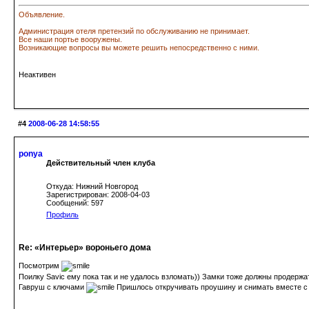
Объявление.
Администрация отеля претензий по обслуживанию не принимает.
Все наши портье вооружены.
Возникающие вопросы вы можете решить непосредственно с ними.
Неактивен
#4
2008-06-28 14:58:55
ponya
Действительный член клуба
Откуда: Нижний Новгород
Зарегистрирован: 2008-04-03
Сообщений: 597
Профиль
Re: «Интерьер» вороньего дома
Посмотрим
Поилку Saviс ему пока так и не удалось взломать)) Замки тоже должны продержат
Гавруш с ключами
Пришлось откручивать проушину и снимать вместе с