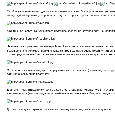
Особое внимание нужно уделить поилкам/кормушкам. Все вороновые – деятельные
кормушку/поилку, которую врановая птица не оторвет от решетки или не перевер
бельгийская кормушка Savic имеет надежное крепление, которое ворОне, наприме
Итальянская кормушка для клипера Marchioro – снять, в принципе, можно, но не 
Большое значение имеет наличие купалки. Все врановые очень любят купаться, 
птицы предпочитают блестящие металлические миски и ни в чем другом купатьс
Отдельных экземпляров удается приучить купаться в ванне (рекомендуемый уров
лапы не скользили по пластику)
Для того, чтобы птица не скучала в ваше отсутствие и не тупела, нужны игруш
наполнителями (мягкие игрушки) во избежание заглатывания. Подходят игрушки д
Детские заводные игрушки, пирамидки с кольцами (между кольцами надевается су