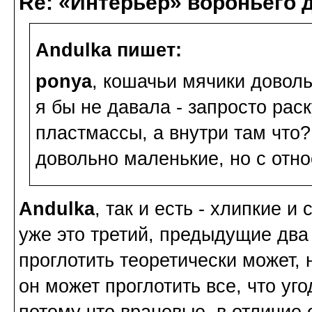
Re: «Интерьер» вороньего 
Andulka пишет:
ponya
, кошачьи мячики доволь
я бы не давала - запросто рас
пластмассы, а внутри там что?
довольно маленькие, но с отн
Andulka
, так и есть - хлипкие и
уже это третий, предыдущие два
проглотить теоретически может, н
он может проглотить все, что уго
потому что врановые, в отличие 