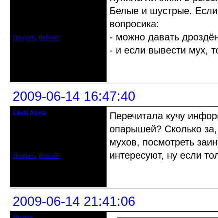
Прекрасная Дама С Секирой
Белые и шустрые. Если
Откуда: Испания
вопросика:
Зарегистрирован: 2009-04-05
Сообщений: 3929
- можно давать дроздёнк
Профиль
Вебсайт
- и если вывести мух, т
Неактивен
2009-06-14 16:47:40
Linda Alena
Перечитала кучу информ
Прекрасная Дама С Секирой
опарышей? Сколько за, 
Откуда: Испания
мухов, посмотреть заин
Зарегистрирован: 2009-04-05
Сообщений: 3929
интересуют, ну если то
Профиль
Вебсайт
Неактивен
2009-06-14 21:41:06