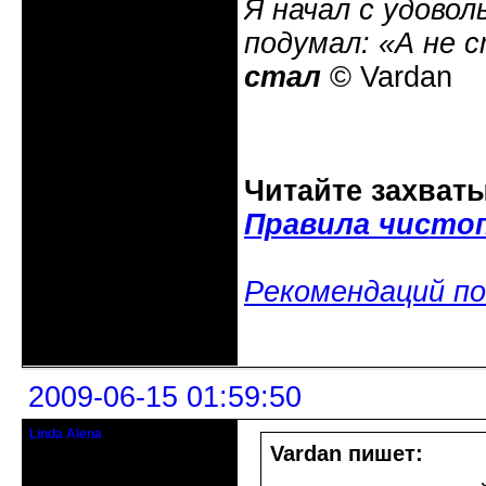
Я начал с удовол
подумал: «А не 
стал
© Vardan
Читайте захват
Правила чисто
Рекомендаций по
Неактивен
2009-06-15 01:59:50
Linda Alena
Прекрасная Дама С Секирой
Vardan пишет:
Откуда: Испания