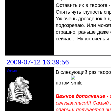
Оставить их в твороге 
Опять чуть глупость сп
Уж очень дроздёнок в ц
подозреваю. Или может 
страшно, раньше даже 
сейчас... Ну уж очень 
Неактивен
2009-07-12 16:39:56
Vardan
В следующий раз творо
Певчий модэратор...
потом
Важное дополнение
- 
связываться!!! Самый 
Зарегистрирован: 2008-07-13
опарыш получается чис
Сообщений: 3633