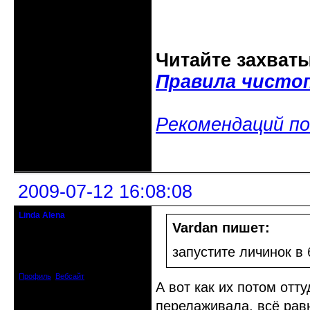
Читайте захват
Правила чисто
Рекомендаций по
Неактивен
2009-07-12 16:08:08
Linda Alena
Прекрасная Дама С Секирой
Vardan пишет:
Откуда: Испания
запустите личинок в 
Зарегистрирован: 2009-04-05
Сообщений: 3929
Профиль
Вебсайт
А вот как их потом отт
перелаживала, всё рав