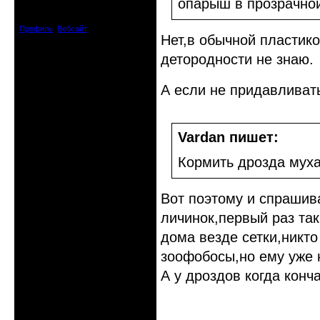
опарыш в прозрачно
Зарегистрирован: 2009-04-05
Сообщений: 3929
Профиль
Вебсайт
Нет,в обычной пластико
детородности не знаю.
А если не придавливат
Vardan пишет:
Кормить дрозда мух
Вот поэтому и спрашива
личинок,первый раз так
дома везде сетки,никто
зоофобосы,но ему уже 
А у дроздов когда конч
Неактивен