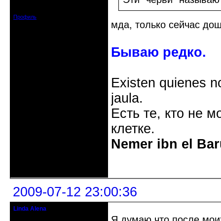
Зарегистрирован: 2008-09-06
Сообщений: 11728
Профиль
мда, только сейчас дош
Бываю редко.
Existen quienes n
jaula.
Есть те, кто не м
клетке.
Nemer ibn el Bar
Неактивен
2009-07-12 23:00:36
Linda Alena
Прекрасная Дама С Секирой
Я думаю,что после мо