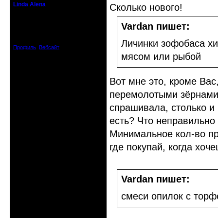
Linda Alena
Сколько нового!
Прекрасная Дама С Секирой
Vardan пишет:
Откуда: Испания
Зарегистрирован: 2009-04-05
Сообщений: 3929
Личинки зофобаса х
Профиль
Вебсайт
мясом или рыбой
Вот мне это, кроме Вас
перемолотыми зёрнами,
спрашивала, столько и 
есть? Что неправильно
Минимальное кол-во пр
где покупай, когда хоч
Vardan пишет:
смеси опилок с торф