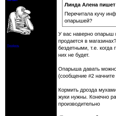
Vardan
Певчий модэратор...
Линда Алена пишет
Перечитала кучу инф
опарышей?
У вас наверно опарыш 
Зарегистрирован: 2008-07-13
продается в магазинах
Сообщений: 3633
Профиль
бездетными, т.е. когда 
них не будет.
Опарыша давать можн
(сообщение #2 начните 
Кормить дрозда мухами
жуки нужны. Конечно ра
производительно