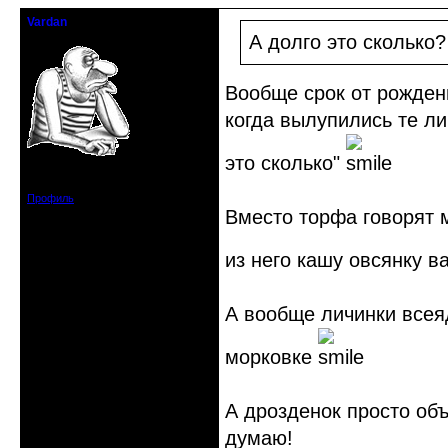
Vardan
Певчий модэратор...
А долго это сколько?
Вообще срок от рождени
когда вылупились те ли
это сколько"
Зарегистрирован: 2008-07-13
Сообщений: 3633
Профиль
Вместо торфа говорят 
из него кашу овсянку в
А вообще личинки всеяд
морковке
А дрозденок просто объ
думаю!