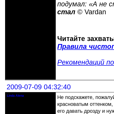
подумал: «А не 
стал
© Vardan
Читайте захват
Правила чисто
Рекомендаций по
Неактивен
2009-07-09 04:32:40
Linda Alena
Не подскажете, пожалу
Прекрасная Дама С Секирой
красноватым оттенком,
Откуда: Испания
его давать дрозду и ну
Зарегистрирован: 2009-04-05
Сообщений: 3929