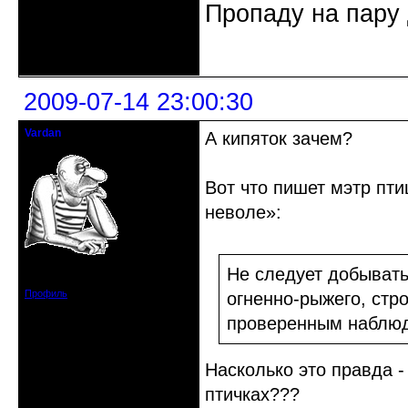
Пропаду на пару 
Неактивен
2009-07-14 23:00:30
Vardan
А кипяток зачем?
Певчий модэратор...
Вот что пишет мэтр пти
неволе»:
Зарегистрирован: 2008-07-13
Не следует добывать
Сообщений: 3633
Профиль
огненно-рыжего, стр
проверенным наблюд
Насколько это правда - 
птичках???