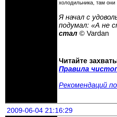
холодильника, там они 
Я начал с удовол
подумал: «А не 
стал
© Vardan
Читайте захват
Правила чисто
Рекомендаций по
Неактивен
2009-06-04 21:16:29