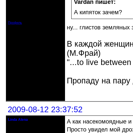
модератор - людовед
Vardan пишет:
Откуда: Нижний Новгород / Саров
А кипяток зачем?
Зарегистрирован: 2008-08-03
Сообщений: 3792
Профиль
ну... глистов земляных 
В каждой женщин
(М.Фрай)
"...to live between
Пропаду на пару 
Неактивен
2009-08-12 23:37:52
Linda Alena
А как насекомоядные и
Прекрасная Дама С Секирой
Просто увидел мой дро