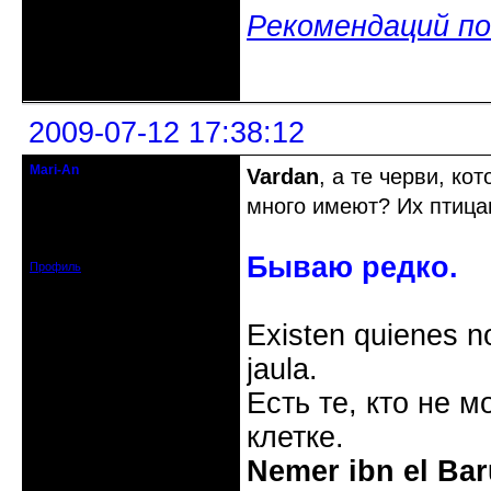
Рекомендаций по
Неактивен
2009-07-12 17:38:12
Mari-An
Vardan
, а те черви, ко
Moderator
много имеют? Их птиц
Откуда: Украина, Днепр. обл.
Зарегистрирован: 2008-09-06
Сообщений: 11728
Бываю редко.
Профиль
Existen quienes n
jaula.
Есть те, кто не м
клетке.
Nemer ibn el Bar