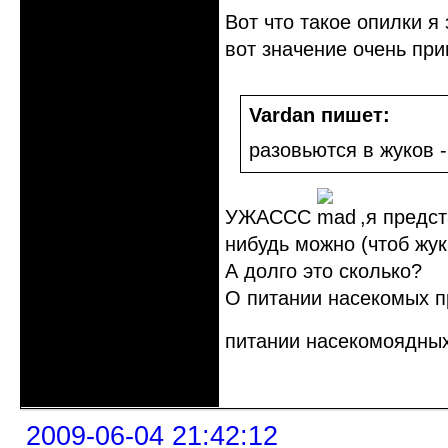
Вот что такое опилки я 
вот значение очень при
Vardan пишет:
разовьются в жуков -
УЖАССС
,я предст
нибудь можно (чтоб жук
А долго это сколько?
О питании насекомых пр
питании насекомоядных
Неактивен
2009-06-04 21:42:12