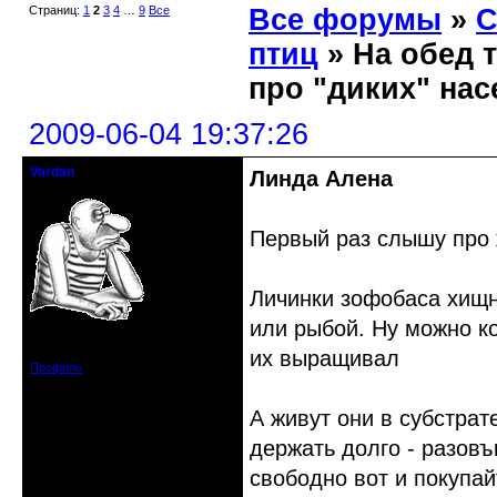
Страниц:
1
2
3
4
…
9
Все
Все форумы
»
С
птиц
» На обед т
про "диких" на
2009-06-04 19:37:26
Vardan
Линда Алена
Певчий модэратор...
Первый раз слышу про 
Личинки зофобаса хищн
или рыбой. Ну можно ко
Зарегистрирован: 2008-07-13
Сообщений: 3633
их выращивал
Профиль
А живут они в субстрат
держать долго - разовъ
свободно вот и покупа