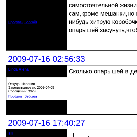
самостоятельной жизни(
Откуда: Испания
сам,кроме мешанки,но 
Зарегистрирован: 2009-04-05
Сообщений: 3929
нибудь хитрую коробочк
Профиль
Вебсайт
опарышей засунуть,чтоб
Неактивен
2009-07-16 02:56:33
Linda Alena
Сколько опарышей в де
Прекрасная Дама С Секирой
Откуда: Испания
Зарегистрирован: 2009-04-05
Сообщений: 3929
Профиль
Вебсайт
Неактивен
2009-07-16 17:40:27
sili