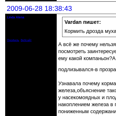
2009-06-28 18:38:43
Linda Alena
Прекрасная Дама С Секирой
Vardan пишет:
Откуда: Испания
Кормить дрозда мух
Зарегистрирован: 2009-04-05
Сообщений: 3929
Профиль
Вебсайт
А всё же почему нельз
посмотреть заинтересуе
ему какой компаньон?А
подлизывался-в прозра
Узнавала почему корма
железа,объяснение так
у насекомоядных и пло
накоплением железа в 
пониженным содержани