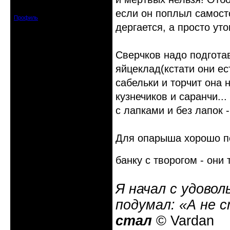
Зарегистрирован: 2008-07-13
Сообщений: 3633
если он поплыл самосто
Профиль
дергается, а просто уто
Сверчков надо подгота
яйцеклад(кстати они ес
сабельки и торчит она 
кузнечиков и саранчи..
с лапками и без лапок 
Для опарыша хорошо по
банку с творогом - они
Я начал с удовол
подумал: «А не 
стал
© Vardan