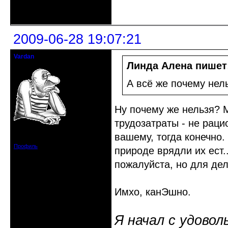
Неактивен
2009-06-28 19:07:21
Vardan
Певчий модэратор...
Линда Алена пишет
А всё же почему нел
Ну почему же нельзя? 
трудозатраты - не раци
Зарегистрирован: 2008-07-13
вашему, тогда конечно.
Сообщений: 3633
Профиль
природе врядли их ест..
пожалуйста, но для дел
Имхо, канЭшно.
Я начал с удовол