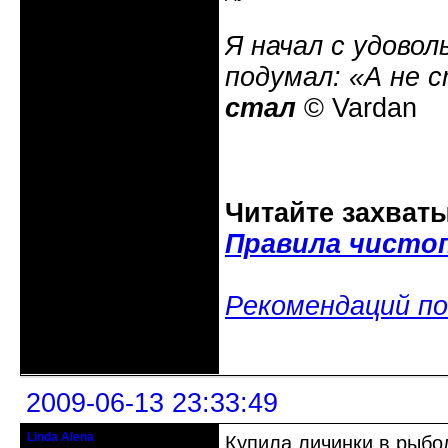
Я начал с удовол
подумал: «А не 
стал
© Vardan
Читайте захват
Правила чисто
Рекомендаций по
Неактивен
2009-06-13 23:33:49
Linda Alena
Купила личинки в рыбо