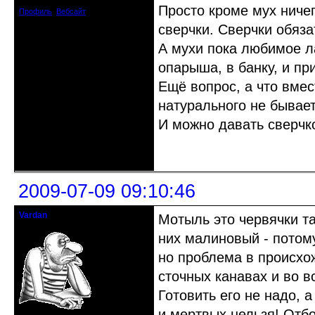
Просто кроме мух ничег
Профиль
Вебсайт
сверчки. Сверчки обяз
А мухи пока любимое л
опарыша, в банку, и пр
Ещё вопрос, а что вме
натурального не бывает
И можно давать сверчко
Неактивен
2009-07-09 09:10:46
Vardan
Мотыль это червячки та
Певчий модэратор...
них малиновый - потом
но проблема в происхо
сточных канавах и во в
Готовить его не надо, 
и мертвых нельзя! Отбо