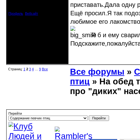
Откуда: Испания
приставать.Дала одну 
Зарегистрирован: 2009-04-05
Сообщений: 3929
Ещё просил.Я так подо
Профиль
Вебсайт
любимое его лакомство
Я б и ему свари
Подскажите,пожалуйста
Неактивен
Страниц:
1
2
3
4
…
9
Все
Все форумы
»
С
птиц
» На обед т
про "диких" на
Перейти