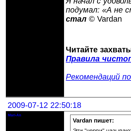
Я начал с удовол
подумал: «А не 
стал
© Vardan
Читайте захват
Правила чисто
Рекомендаций по
Неактивен
2009-07-12 22:50:18
Mari-An
Moderator
Vardan пишет:
Откуда: Украина, Днепр. обл.
Эти "черви" называю