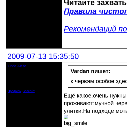
Читайте захват
Правила чисто
Рекомендаций по
Неактивен
2009-07-13 15:35:50
Linda Alena
Прекрасная Дама С Секирой
Vardan пишет:
Откуда: Испания
к червям особое зде
Зарегистрирован: 2009-04-05
Сообщений: 3929
Профиль
Вебсайт
Ещё какое,очень нужны
проживают:мучной чер
улитки.На подходе мот