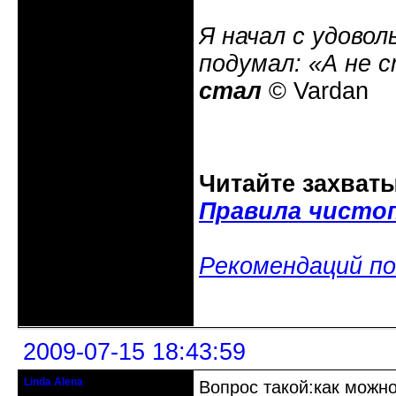
Я начал с удовол
подумал: «А не 
стал
© Vardan
Читайте захват
Правила чисто
Рекомендаций по
Неактивен
2009-07-15 18:43:59
Linda Alena
Вопрос такой:как можн
Прекрасная Дама С Секирой