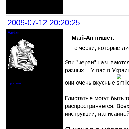
Неактивен
2009-07-12 20:20:25
Vardan
Певчий модэратор...
Mari-An пишет:
те черви, которые л
Эти "черви" называютс
разных
... У вас в Укр
Зарегистрирован: 2008-07-13
Сообщений: 3633
они очень вкусные
Профиль
Глистатые могут быть т
распространяется. Всех
инструкции, написанно