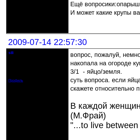
Ещё вопросики:опарыши
И может какие крупы в
Неактивен
2009-07-14 22:57:30
sili
вопрос, пожалуй, немно
модератор - людовед
накопала на огороде к
Откуда: Нижний Новгород / Саров
3/1 - яйцо/земля.
Зарегистрирован: 2008-08-03
Сообщений: 3792
суть вопроса. если яйц
Профиль
скажете относительно 
В каждой женщин
(М.Фрай)
"...to live between