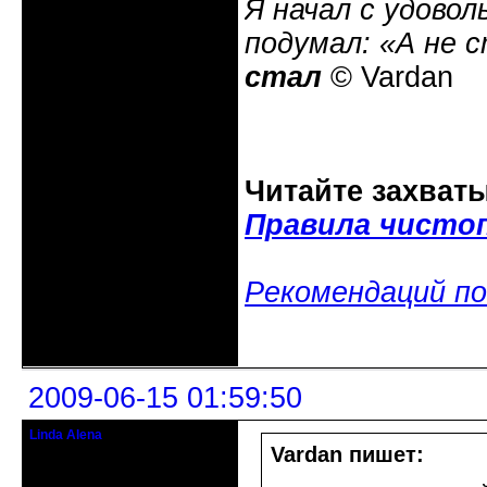
Я начал с удовол
подумал: «А не 
стал
© Vardan
Читайте захват
Правила чисто
Рекомендаций по
Неактивен
2009-06-15 01:59:50
Linda Alena
Прекрасная Дама С Секирой
Vardan пишет:
Откуда: Испания