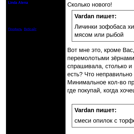
Linda Alena
Сколько нового!
Прекрасная Дама С Секирой
Vardan пишет:
Откуда: Испания
Зарегистрирован: 2009-04-05
Сообщений: 3929
Личинки зофобаса х
Профиль
Вебсайт
мясом или рыбой
Вот мне это, кроме Вас
перемолотыми зёрнами,
спрашивала, столько и 
есть? Что неправильно
Минимальное кол-во пр
где покупай, когда хоч
Vardan пишет:
смеси опилок с торф