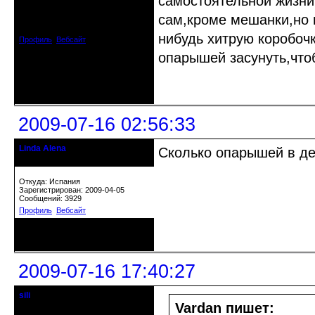
самостоятельной жизни(
Откуда: Испания
сам,кроме мешанки,но 
Зарегистрирован: 2009-04-05
Сообщений: 3929
нибудь хитрую коробочк
Профиль
Вебсайт
опарышей засунуть,чтоб
Неактивен
2009-07-16 02:56:33
Linda Alena
Сколько опарышей в де
Прекрасная Дама С Секирой
Откуда: Испания
Зарегистрирован: 2009-04-05
Сообщений: 3929
Профиль
Вебсайт
Неактивен
2009-07-16 17:40:27
sili
модератор - людовед
Vardan пишет: