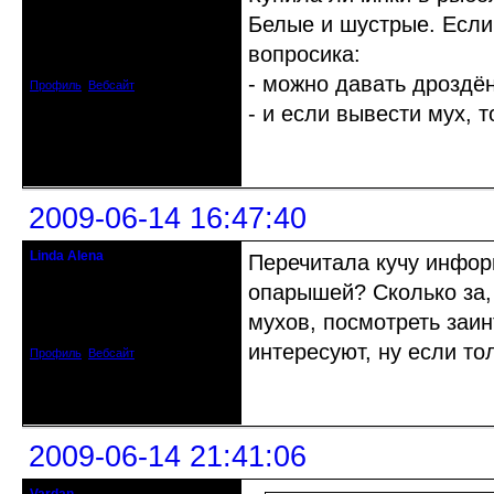
Прекрасная Дама С Секирой
Белые и шустрые. Если
Откуда: Испания
вопросика:
Зарегистрирован: 2009-04-05
Сообщений: 3929
- можно давать дроздёнк
Профиль
Вебсайт
- и если вывести мух, т
Неактивен
2009-06-14 16:47:40
Linda Alena
Перечитала кучу информ
Прекрасная Дама С Секирой
опарышей? Сколько за, 
Откуда: Испания
мухов, посмотреть заин
Зарегистрирован: 2009-04-05
Сообщений: 3929
интересуют, ну если то
Профиль
Вебсайт
Неактивен
2009-06-14 21:41:06