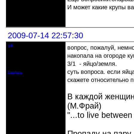
И может какие крупы в
Неактивен
2009-07-14 22:57:30
sili
вопрос, пожалуй, немно
модератор - людовед
накопала на огороде к
Откуда: Нижний Новгород / Саров
3/1 - яйцо/земля.
Зарегистрирован: 2008-08-03
Сообщений: 3792
суть вопроса. если яйц
Профиль
скажете относительно 
В каждой женщин
(М.Фрай)
"...to live between
Пропаду на пару 