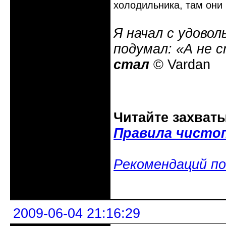
холодильника, там они 
Я начал с удовол
подумал: «А не 
стал
© Vardan
Читайте захват
Правила чисто
Рекомендаций по
Неактивен
2009-06-04 21:16:29