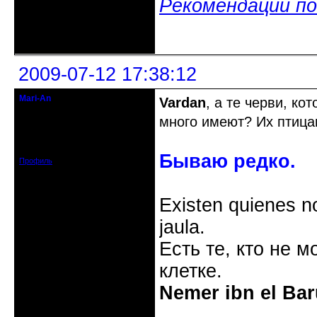
Рекомендаций по
Неактивен
2009-07-12 17:38:12
Mari-An
Vardan
, а те черви, ко
Moderator
много имеют? Их птиц
Откуда: Украина, Днепр. обл.
Зарегистрирован: 2008-09-06
Сообщений: 11728
Бываю редко.
Профиль
Existen quienes n
jaula.
Есть те, кто не м
клетке.
Nemer ibn el Bar