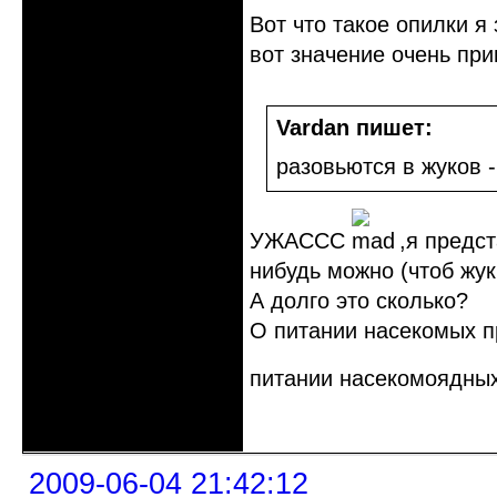
Вот что такое опилки я 
вот значение очень при
Vardan пишет:
разовьются в жуков -
УЖАССС
,я предст
нибудь можно (чтоб жук
А долго это сколько?
О питании насекомых пр
питании насекомоядных
Неактивен
2009-06-04 21:42:12