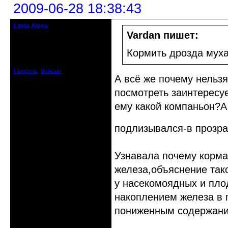
2009-06-28 18:38:43
Linda Alena
Прекрасная Дама С Секирой
Vardan пишет:
Откуда: Испания
Кормить дрозда мух
Зарегистрирован: 2009-04-05
Сообщений: 3929
Профиль
Вебсайт
А всё же почему нельз
посмотреть заинтересуе
ему какой компаньон?А
подлизывался-в прозра
Узнавала почему корма
железа,объяснение так
у насекомоядных и пло
накоплением железа в 
пониженным содержани