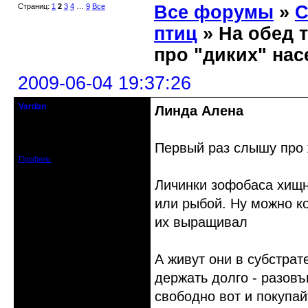
Страниц:
1
2
3
4
…
9
Все
Все форумы
»
С
птиц
» На обед т
про "диких" на
2009-06-04 19:37:26
Vardan
Линда Алена
Певчий модэратор...
Зарегистрирован: 2008-07-13
Первый раз слышу про 
Сообщений: 3633
Профиль
Личинки зофобаса хищн
или рыбой. Ну можно ко
их выращивал
А живут они в субстрат
держать долго - разовъ
свободно вот и покупа