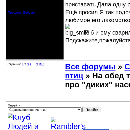
Откуда: Испания
приставать.Дала одну 
Зарегистрирован: 2009-04-05
Сообщений: 3929
Ещё просил.Я так подо
Профиль
Вебсайт
любимое его лакомство
Я б и ему свари
Подскажите,пожалуйста
Неактивен
Страниц:
1
2
3
4
…
9
Все
Все форумы
»
С
птиц
» На обед т
про "диких" на
Перейти