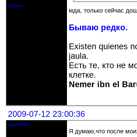
Сообщений: 11728
Профиль
мда, только сейчас дош
Бываю редко.
Existen quienes n
jaula.
Есть те, кто не м
клетке.
Nemer ibn el Bar
Неактивен
2009-07-12 23:00:36
Linda Alena
Прекрасная Дама С Секирой
Я думаю,что после мо