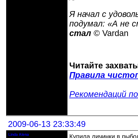
Я начал с удовол
подумал: «А не 
стал
© Vardan
Читайте захват
Правила чисто
Рекомендаций по
Неактивен
2009-06-13 23:33:49
Linda Alena
Купила личинки в рыбо