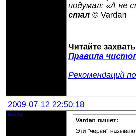
подумал: «А не 
стал
© Vardan
Читайте захват
Правила чисто
Рекомендаций по
Неактивен
2009-07-12 22:50:18
Mari-An
Moderator
Vardan пишет:
Откуда: Украина, Днепр. обл.
Эти "черви" называю
Зарегистрирован: 2008-09-06