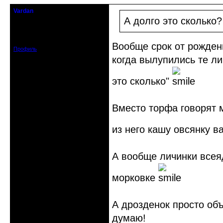
Vardan
Певчий модэратор...
А долго это сколько?
Зарегистрирован: 2008-07-13
Сообщений: 3633
Вообще срок от рождени
Профиль
когда вылупились те ли
это сколько"
Вместо торфа говорят 
из него кашу овсянку в
А вообще личинки всеяд
морковке
А дрозденок просто объ
думаю!