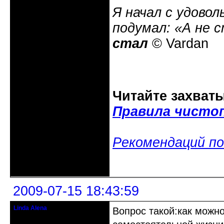
Я начал с удовол
подумал: «А не 
стал
© Vardan
Читайте захват
Правила чисто
Рекомендаций по
Неактивен
2009-07-15 18:43:59
Linda Alena
Вопрос такой:как можн
Прекрасная Дама С Секирой