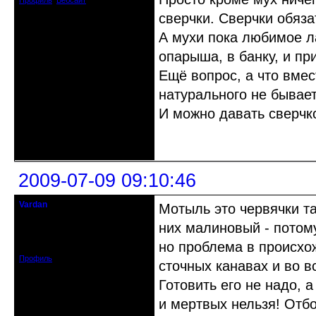
Профиль
Вебсайт
сверчки. Сверчки обяз
А мухи пока любимое л
опарыша, в банку, и пр
Ещё вопрос, а что вме
натурального не бывает
И можно давать сверчко
Неактивен
2009-07-09 09:10:46
Vardan
Мотыль это червячки та
Певчий модэратор...
них малиновый - потом
Зарегистрирован: 2008-07-13
но проблема в происхо
Сообщений: 3633
Профиль
сточных канавах и во в
Готовить его не надо, 
и мертвых нельзя! Отбо