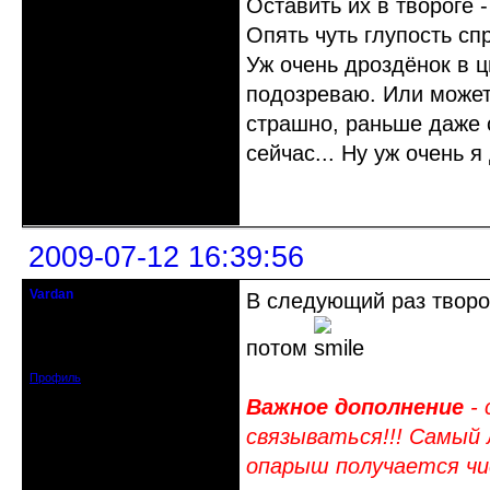
Оставить их в твороге 
Опять чуть глупость сп
Уж очень дроздёнок в ц
подозреваю. Или может 
страшно, раньше даже 
сейчас... Ну уж очень 
Неактивен
2009-07-12 16:39:56
Vardan
В следующий раз творо
Певчий модэратор...
потом
Зарегистрирован: 2008-07-13
Сообщений: 3633
Профиль
Важное дополнение
- 
связываться!!! Самый 
опарыш получается чис