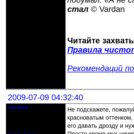
подумал: «А не 
стал
© Vardan
Читайте захват
Правила чисто
Рекомендаций по
Неактивен
2009-07-09 04:32:40
Linda Alena
Не подскажете, пожалу
Прекрасная Дама С Секирой
красноватым оттенком,
Откуда: Испания
его давать дрозду и ну
Зарегистрирован: 2009-04-05
Сообщений: 3929
Просто кроме мух ничег