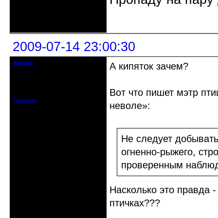
Неактивен
2009-07-14 23:00:30
Vardan
А кипяток зачем?
Певчий модэратор...
Зарегистрирован: 2008-07-13
Вот что пишет мэтр пти
Сообщений: 3633
Профиль
неволе»:
Не следует добывать
огненно-рыжего, стр
проверенным наблюд
Насколько это правда - 
птичках???