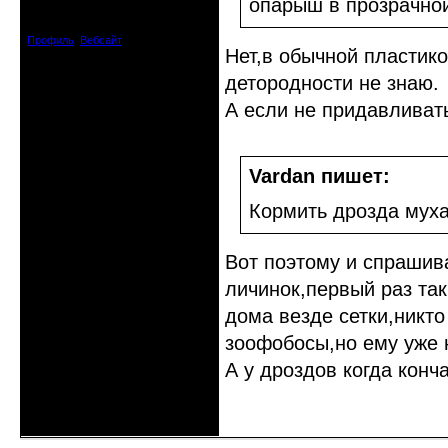
опарыш в прозрачно
Зарегистрирован: 2009-04-05
Сообщений: 3929
Профиль
Вебсайт
Нет,в обычной пластико
детородности не знаю.
А если не придавливат
Vardan пишет:
Кормить дрозда мух
Вот поэтому и спрашива
личинок,первый раз так
дома везде сетки,никто
зоофобосы,но ему уже 
А у дроздов когда конч
Неактивен