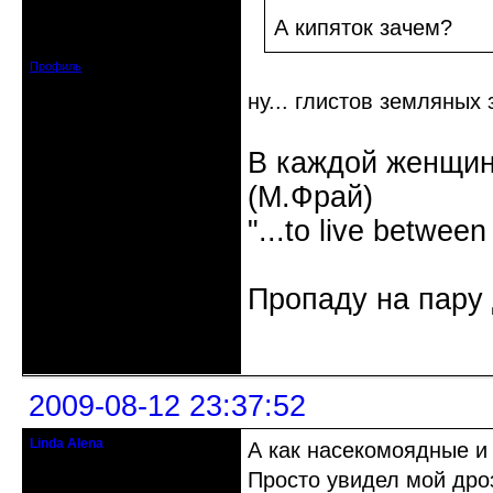
Откуда: Нижний Новгород / Саров
А кипяток зачем?
Зарегистрирован: 2008-08-03
Сообщений: 3792
Профиль
ну... глистов земляных 
В каждой женщин
(М.Фрай)
"...to live between
Пропаду на пару 
Неактивен
2009-08-12 23:37:52
Linda Alena
А как насекомоядные и
Прекрасная Дама С Секирой
Просто увидел мой дро