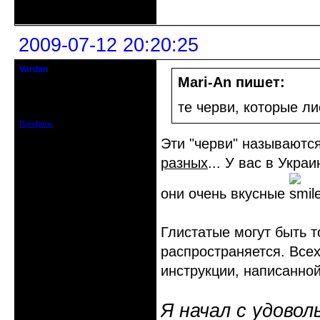
Неактивен
2009-07-12 20:20:25
Vardan
Певчий модэратор...
Mari-An пишет:
Зарегистрирован: 2008-07-13
те черви, которые л
Сообщений: 3633
Профиль
Эти "черви" называютс
разных
... У вас в Укр
они очень вкусные
Глистатые могут быть т
распространяется. Всех
инструкции, написанно
Я начал с удовол