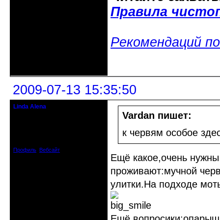
Правила чисто
Рекомендаций по
Неактивен
2009-07-13 15:35:50
Linda Alena
Прекрасная Дама С Секирой
Vardan пишет:
Откуда: Испания
к червям особое зде
Зарегистрирован: 2009-04-05
Сообщений: 3929
Профиль
Вебсайт
Ещё какое,очень нужны
проживают:мучной чер
улитки.На подходе мот
Ещё вопросики:опарыши