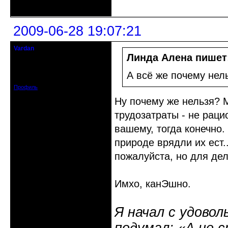
Неактивен
2009-06-28 19:07:21
Vardan
Певчий модэратор...
Линда Алена пишет
Зарегистрирован: 2008-07-13
А всё же почему нел
Сообщений: 3633
Профиль
Ну почему же нельзя? 
трудозатраты - не раци
вашему, тогда конечно.
природе врядли их ест..
пожалуйста, но для дел
Имхо, канЭшно.
Я начал с удовол