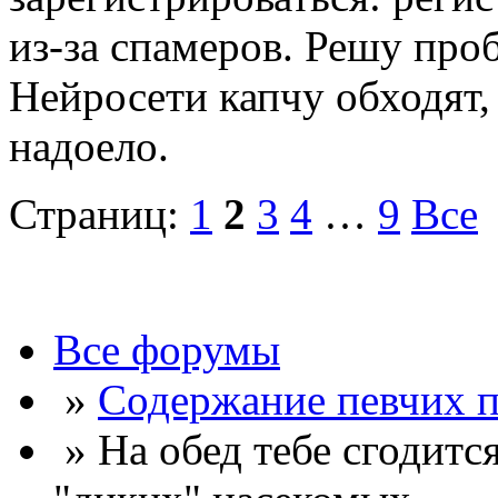
из-за спамеров. Решу про
Нейросети капчу обходят, 
надоело.
Страниц:
1
2
3
4
…
9
Все
Все форумы
»
Содержание певчих 
» На обед тебе сгодится 