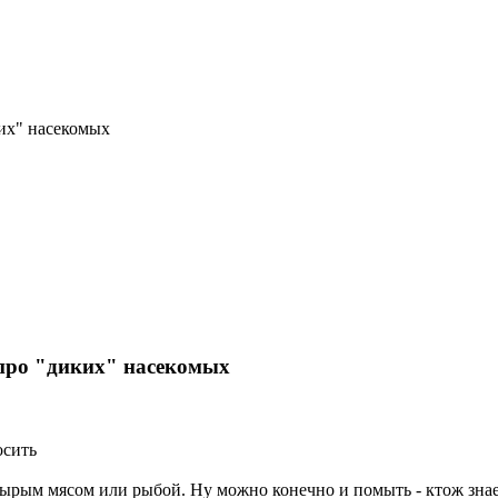
иких" насекомых
.. про "диких" насекомых
осить
рым мясом или рыбой. Ну можно конечно и помыть - ктож знает