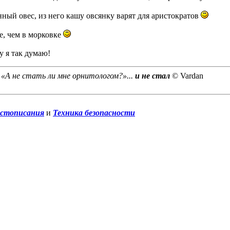
нный овес, из него кашу овсянку варят для аристократов
е, чем в морковке
у я так думаю!
 «А не стать ли мне орнитологом?»...
и не стал
© Vardan
истописания
и
Техника безопасности