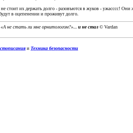
о не стоит их держать долго - разовъются в жуков - ужасссс! Они
будут в оцепенении и проживут долго.
 «А не стать ли мне орнитологом?»...
и не стал
© Vardan
истописания
и
Техника безопасности