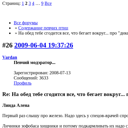
Страниц:
1
2
3
4
…
9
Все
Все форумы
»
Содержание певчих птиц
» На обед тебе сгодится все, что бегает вокруг... про "д
#26
2009-06-04 19:37:26
Vardan
Певчий модэратор...
Зарегистрирован: 2008-07-13
Сообщений: 3633
Профиль
Re: На обед тебе сгодится все, что бегает вокруг.
Линда Алена
Первый раз слышу про железо. Надо здесь у спецов-врачей спр
Личинки зофобаса хищники и потому подкармливать их надо сы