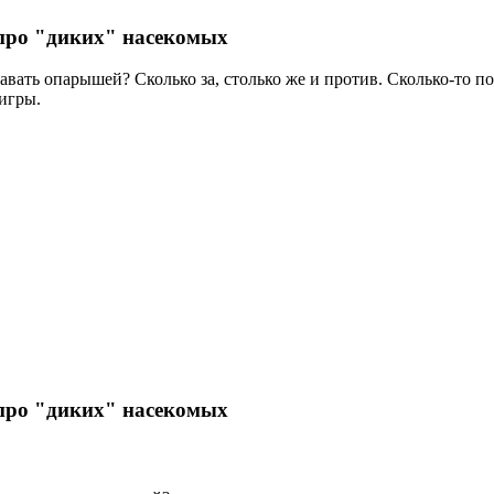
.. про "диких" насекомых
авать опарышей? Сколько за, столько же и против. Сколько-то п
 игры.
.. про "диких" насекомых