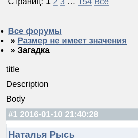
Страниц:
1
2
3
…
154
Все
Все форумы
»
Размер не имеет значения
» Загадка
title
Description
Body
#1
2016-01-10 21:40:28
Наталья Рысь