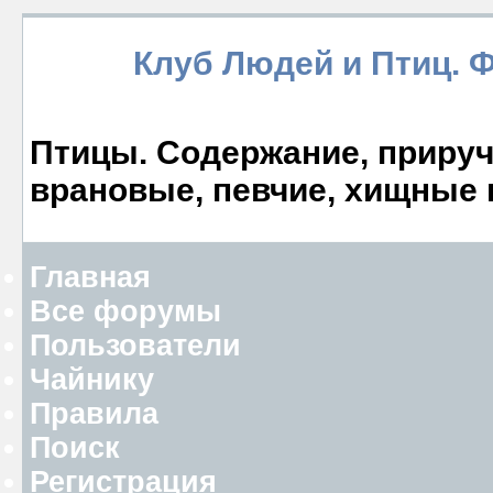
Клуб Людей и Птиц. 
Птицы. Содержание, прируче
врановые, певчие, хищные 
Главная
Все форумы
Пользователи
Чайнику
Правила
Поиск
Регистрация