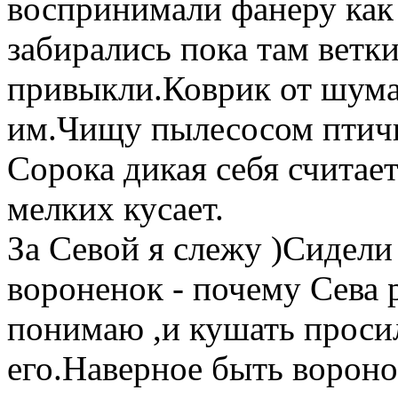
воспринимали фанеру как 
забирались пока там ветк
привыкли.Коврик от шума 
им.Чищу пылесосом птичь
Сорока дикая себя считае
мелких кусает.
За Севой я слежу )Сидели 
вороненок - почему Сева 
понимаю ,и кушать просил
его.Наверное быть вороно