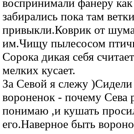
воспринимали фанеру как 
забирались пока там ветк
привыкли.Коврик от шума 
им.Чищу пылесосом птичь
Сорока дикая себя считае
мелких кусает.
За Севой я слежу )Сидели 
вороненок - почему Сева 
понимаю ,и кушать просил
его.Наверное быть вороно