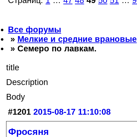
Страниц:
1
…
47
48
49
50
51
…
9
Все форумы
»
Мелкие и средние врановые
» Семеро по лавкам.
title
Description
Body
#1201
2015-08-17 11:10:08
Фросяня