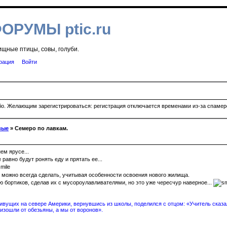
ФОРУМЫ ptic.ru
ищные птицы, совы, голуби.
рация
Войти
ибо. Желающим зарегистрироваться: регистрация отключается временами из-за спамеро
вые
» Семеро по лавкам.
м ярусе...
равно будут ронять еду и прятать ее...
 можно всегда сделать, учитывая особенности освоения нового жилища.
 бортиков, сделав их с мусороулавливателями, но это уже чересчур наверное...
вущих на севере Америки, вернувшись из школы, поделился с отцом: «Учитель сказал
изошли от обезьяны, а мы от воронов».