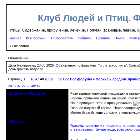
Клуб Людей и Птиц. 
Птицы. Содержание, приручение, лечение. Попугаи, врановые, певчие, х
Главная
Все форумы
Пользователи
Чайнику
Правила
Поиск
Регист
Вы не зашли.
Объявление
Дата блокировки: 28.03.2026. Объявления по форумам: "оплата хостинга". Спас
день грохать надоело.
Страниц:
1
…
46
47
48
49
50
…
90
Все
Все форумы
»
Мелкие и средние врано
2015-07-27 22:48:35
Владимир Филатов
Размещение кормовой плащалдки в средене
24.08.1952 - 09.11.2019 R.I.P.
Вороны привыкли кушать на земле, они все 
Но, в принципе, это не принципиально.
Главное надежный каркас! Перепланировку
Откуда: Санкт-Петербург
Зарегистрирован: 2010-10-20
Можно было бы еще усложнить конструкцию
Сообщений: 20570
Профиль
Однажды мальчик из племени атопасков, жи
ответствовал: «Белые люди, возможно, про