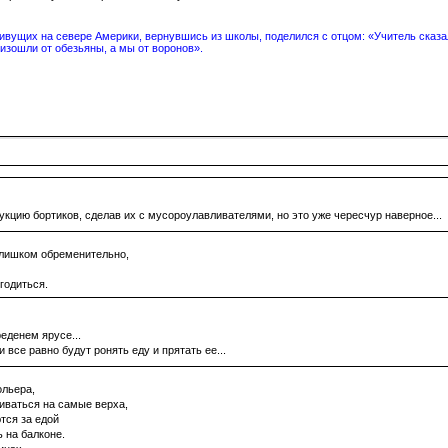
вущих на севере Америки, вернувшись из школы, поделился с отцом: «Учитель сказал
изошли от обезьяны, а мы от воронов».
кцию бортиков, сделав их с мусороулавливателями, но это уже чересчур наверное...
 слишком обременительно,
годиться.
еденем ярусе...
 все равно будут ронять еду и прятать ее...
ольера,
иваться на самые верха,
тся за едой
 на балконе.