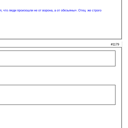
, что люди произошли не от ворона, а от обезьяны». Отец же строго
#1179