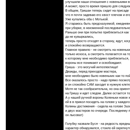
улучшили наши отношения с новенькими в
А может, просто время пришло для следую
В общем, Гришан теперь сидит на присаде 
что я почти задеваю его хвост плечом и его
Уже купались оба с Мотькой.
Я стараюсь быть предсказуемой, ежедневн
при уборке, в неизменной последовательно
Раньше они при попытке приблизиться как 
да не кувыркались,
теперь просто отходят в сторону, ждут, ко
и спокойно возвращаются.
Главное правило - не смотреть на новеньк
только искоса, а смотреть полагается на т
к которому мне необходимо приблизиться,
вороны все понимают и освобождают.
Гриша - это могучий интеллектище!
Дважды, перед приходом мастера,
мне необходимо было новеньких как-то пой
Все оказалось просто - надо прямо посмот
и он спокойно САМ заходит в нужную клетк
Мотя не так сообразительна, но она ориен
на Гришу и идет следом. Далее остается то
А у нашей ручной вороны Коленьки новое х
ей в в прикол посидеть на голове у каждого
Колины достижения - сидела на голове Заз
и двух мастеров по очереди. Последнему 
он лысоват)
Голубку назвали Буся - на редкость вредн
характер обнаружился, стоило ей окрепнут