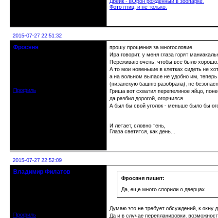
Дрейк - вОрон рожденный в зоопарке.
Фото птиц, и не только.
Неактивен
2015-07-27 22:51:32
Фросяня
прошу прощения за многословие.
Moderators
Ира говорит, у меня глаза горят маниакал
Переживаю очень, чтобы все было хорошо
А то мои новенькие в клетках сидеть не хот
Откуда: С-Петербург
Зарегистрирован: 2012-06-20
а на вольном выпасе не удобно им, теперь
Сообщений: 4578
(пизанскую башню разобрала), не безопасн
Профиль
Гриша вот схватил перепелиное яйцо, поне
да разбил дорогой, огорчился.
А был бы свой уголок - меньше было бы ог
И летает, словно тень,
Глаза светятся, как день...
Неактивен
2015-07-27 22:52:09
Владимир Филатов
24.08.1952 - 09.11.2019 R.I.P.
Фросяня пишет:
Да, еще много спорили о дверцах.
Откуда: Санкт-Петербург
Зарегистрирован: 2010-10-20
Сообщений: 20570
Думаю это не требует обсуждений, к окну д
Профиль
Да и в случае перепланировки, возможность