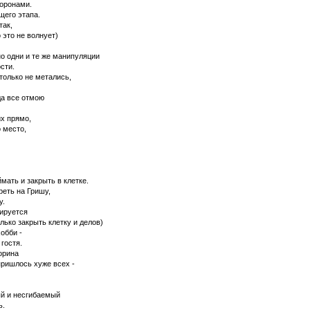
оронами.
щего этапа.
так,
 это не волнует)
о одни и те же манипуляции
сти.
только не метались,
гда все отмою
их прямо,
о место,
мать и закрыть в клетке.
реть на Гришу,
у.
тируется
лько закрыть клетку и делов)
обби -
 гостя.
орина
пришлось хуже всех -
ый и несгибаемый
ь.