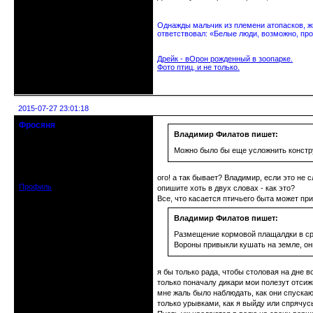
Однажды мальчик из племени атопасков, жи
ответствовал: «Белые люди, возможно, про
Дрейк - вОрон рожденный в зоопарке.
Фото птиц, и не только.
Неактивен
2015-07-27 23:01:18
Фросяня
Moderators
Владимир Филатов пишет:
Можно было бы еще усложнить констру
Откуда: С-Петербург
Зарегистрирован: 2012-06-20
Сообщений: 4578
ого! а так бывает? Владимир, если это не
Профиль
опишите хоть в двух словах - как это?
Все, что касается птичьего быта может при
Владимир Филатов пишет:
Размещение кормовой плащалдки в ср
Вороны привыкли кушать на земле, они
я бы только рада, чтобы столовая на дне в
только поначалу дикари мои полезут отсиж
мне жаль было наблюдать, как они спускаю
только урывками, как я выйду или спрячусь