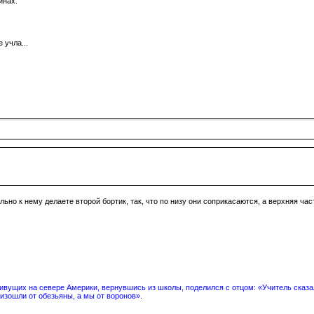
инах.
 учла...
льно к нему делаете второй бортик, так, что по низу они соприкасаются, а верхняя час
вущих на севере Америки, вернувшись из школы, поделился с отцом: «Учитель сказал
изошли от обезьяны, а мы от воронов».