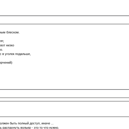
ьным блеском.
.
ят,
 вот низко
о.
с в уголок подальше,
орчений)
олжен быть полный доступ, иначе ...
 распахнуть вольер - это то что нужно.