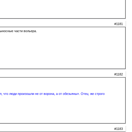
#1181
выносные части вольера.
#1182
, что люди произошли не от ворона, а от обезьяны». Отец же строго
#1183