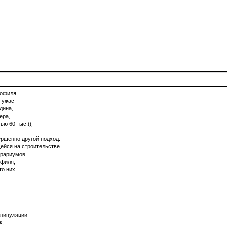
профиля
 ужас -
дина,
ера,
ью 60 тыс.((
ршенно другой подход.
ейся на строительстве
ррариумов.
офиля,
то них
анипуляции
к,