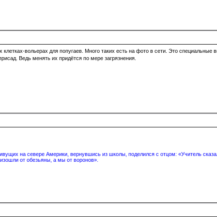
х клетках-вольерах для попугаев. Много таких есть на фото в сети. Это специальные 
присад. Ведь менять их придётся по мере загрязнения.
вущих на севере Америки, вернувшись из школы, поделился с отцом: «Учитель сказал
изошли от обезьяны, а мы от воронов».