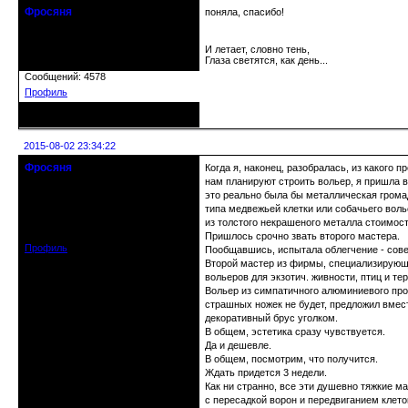
Фросяня
поняла, спасибо!
Moderators
И летает, словно тень,
Откуда: С-Петербург
Глаза светятся, как день...
Зарегистрирован: 2012-06-20
Сообщений: 4578
Профиль
Неактивен
2015-08-02 23:34:22
Фросяня
Когда я, наконец, разобралась, из какого 
Moderators
нам планируют строить вольер, я пришла в
это реально была бы металлическая грома
типа медвежьей клетки или собачьего воль
Откуда: С-Петербург
Зарегистрирован: 2012-06-20
из толстого некрашеного металла стоимост
Сообщений: 4578
Пришлось срочно звать второго мастера.
Профиль
Пообщавшись, испытала облегчение - сове
Второй мастер из фирмы, специализирующ
вольеров для экзотич. живности, птиц и те
Вольер из симпатичного алюминиевого пр
страшных ножек не будет, предложил вмес
декоративный брус уголком.
В общем, эстетика сразу чувствуется.
Да и дешевле.
В общем, посмотрим, что получится.
Ждать придется 3 недели.
Как ни странно, все эти душевно тяжкие м
с пересадкой ворон и передвиганием клето