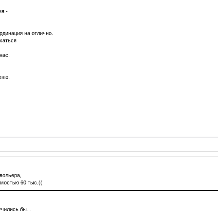
я -
ординация на отлично.
хаться
нас,
хню,
вольера,
мостью 60 тыс.((
чились бы...