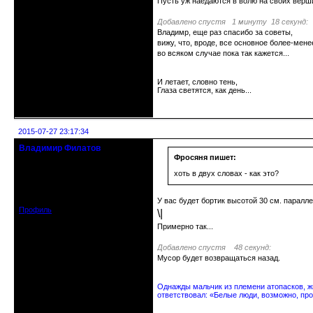
Пусть уж наедаются в волю на своих верш
Добавлено спустя 1 минуту 18 секунд:
Владимр, еще раз спасибо за советы,
вижу, что, вроде, все основное более-менее
во всяком случае пока так кажется...
И летает, словно тень,
Глаза светятся, как день...
Неактивен
2015-07-27 23:17:34
Владимир Филатов
24.08.1952 - 09.11.2019 R.I.P.
Фросяня пишет:
хоть в двух словах - как это?
Откуда: Санкт-Петербург
Зарегистрирован: 2010-10-20
Сообщений: 20570
У вас будет бортик высотой 30 см. паралле
Профиль
\|
Примерно так...
Добавлено спустя 48 секунд:
Мусор будет возвращаться назад.
Однажды мальчик из племени атопасков, жи
ответствовал: «Белые люди, возможно, про