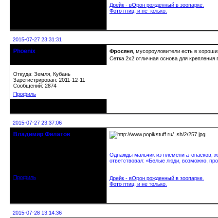
Дрейк - вОрон рожденный в зоопарке.
Фото птиц, и не только.
Неактивен
2015-07-27 23:31:31
Phoenix
Фросяня
, мусороуловители есть в хороши
Старожил клуба
Сетка 2х2 отличная основа для крепления 
Откуда: Земля, Кубань
Зарегистрирован: 2011-12-11
Сообщений: 2874
Профиль
Неактивен
2015-07-27 23:37:06
Владимир Филатов
24.08.1952 - 09.11.2019 R.I.P.
Однажды мальчик из племени атопасков, жи
Откуда: Санкт-Петербург
ответствовал: «Белые люди, возможно, про
Зарегистрирован: 2010-10-20
Сообщений: 20570
Профиль
Дрейк - вОрон рожденный в зоопарке.
Фото птиц, и не только.
Неактивен
2015-07-28 13:14:36