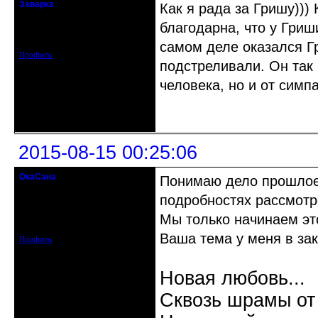
Заварка
Как я рада за Гришу)))
гость клуба
благодарна, что у Гриш
Откуда: Санкт-Петербург
Зарегистрирован: 2015-05-18
Сообщений: 76
самом деле оказался Гр
Профиль
подстреливали. Он так 
человека, но и от симп
Неактивен
2015-08-15 00:25:06
ОкаСана
Понимаю дело прошлое, 
гость клуба
подробностях рассмотр
Откуда: Астрахань
Мы только начинаем это
Зарегистрирован: 2015-06-12
Сообщений: 82
Ваша тема у меня в зак
Профиль
Новая любовь...
Сквозь шрамы от