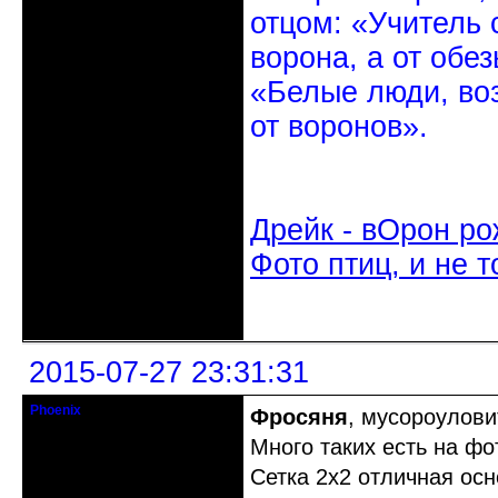
отцом: «Учитель 
ворона, а от обе
«Белые люди, во
от воронов».
Дрейк - вОрон ро
Фото птиц, и не т
Неактивен
2015-07-27 23:31:31
Phoenix
Фросяня
, мусороулови
Старожил клуба
Много таких есть на фо
Откуда: Земля, Кубань
Сетка 2х2 отличная ос
Зарегистрирован: 2011-12-11
Сообщений: 2874