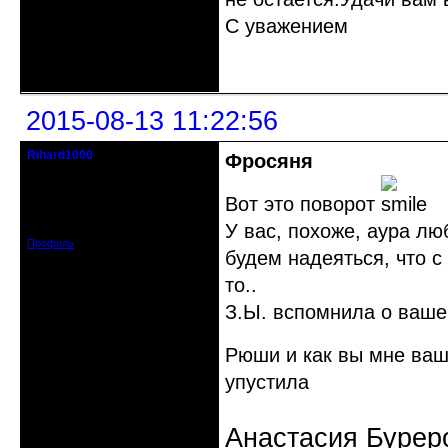
С уважением
Неактивен
2015-08-13 11:22:56
Rihard1000
Фросяня
Действительный член клуба
Вот это поворот
Откуда: Санкт-Петербург
Зарегистрирован: 2014-11-12
Сообщений: 1454
У вас, похоже, аура лю
Профиль
будем надеяться, что с
то..
З.Ы. вспомнила о ваше
Рюши и как вы мне ва
упустила
Анастасия Бурер