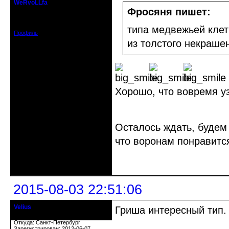
WeRvoLLfa
Старожил клуба
Фросяня пишет:
Зарегистрирован: 2011-06-16
Сообщений: 1977
типа медвежьей клет
Профиль
из толстого некраше
Хорошо, что вовремя уз
Осталось ждать, будем 
что воронам понравится
Неактивен
2015-08-03 22:51:06
Velius
Гриша интересный тип.
Старожил клуба
Откуда: Санкт-Петербург
Зарегистрирован: 2012-06-07