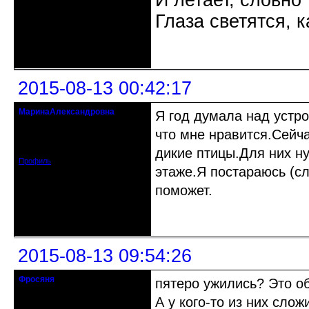
И летает, словно 
Глаза светятся, к
Неактивен
2015-08-13 00:42:17
МаринаАлександровна
Я год думала над устр
действительный член клуба
что мне нравится.Сейча
Откуда: Cанкт-Петербург
Зарегистрирован: 2010-07-30
Сообщений: 936
дикие птицы.Для них н
Профиль
этаже.Я постараюсь (сл
поможет.
Неактивен
2015-08-13 09:54:26
Фросяня
пятеро ужились? Это о
Moderators
А у кого-то из них сло