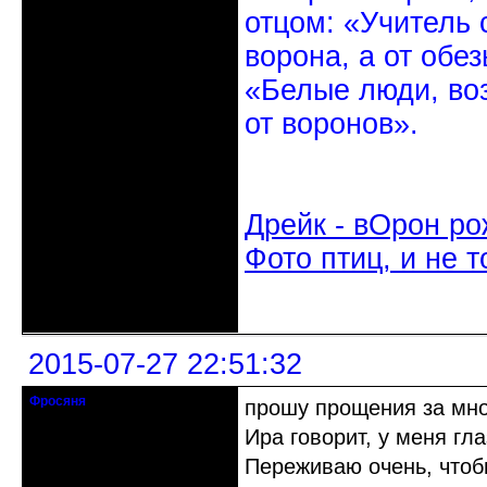
отцом: «Учитель 
ворона, а от обе
«Белые люди, во
от воронов».
Дрейк - вОрон ро
Фото птиц, и не т
Неактивен
2015-07-27 22:51:32
Фросяня
прошу прощения за мно
Moderators
Ира говорит, у меня гл
Откуда: С-Петербург
Переживаю очень, чтоб
Зарегистрирован: 2012-06-20
Сообщений: 4578