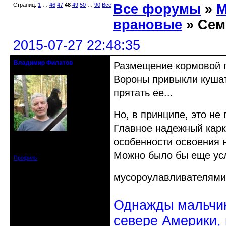
Страниц:
1
…
46
47
48
49
50
…
90
Все
Все форумы
»
М
врановые
» Сем
2015-07-27 22:48:35
Владимир Филатов
Размещение кормовой п
24.08.1952 - 09.11.2019 R.I.P.
Вороны привыкли кушать
прятать ее...
Но, в принципе, это не
Главное надежный карк
Откуда: Санкт-Петербург
особенности освоения 
Зарегистрирован: 2010-10-20
Сообщений: 20570
Можно было бы еще усл
Профиль
мусороулавливателями,
Однажды мальчик
севере Америки,