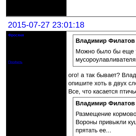
Неактивен
2015-07-27 23:01:18
Фросяня
Moderators
Владимир Филатов
Откуда: С-Петербург
Можно было бы еще у
Зарегистрирован: 2012-06-20
Сообщений: 4578
мусороулавливателям
Профиль
ого! а так бывает? Вла
опишите хоть в двух сло
Все, что касается птич
Владимир Филатов
Размещение кормово
Вороны привыкли куш
прятать ее...