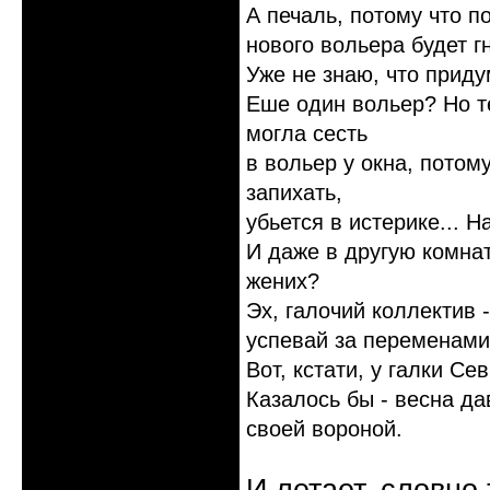
А печаль, потому что 
нового вольера будет гн
Уже не знаю, что придум
Еше один вольер? Но т
могла сесть
в вольер у окна, потому
запихать,
убьется в истерике... Н
И даже в другую комнат
жених?
Эх, галочий коллектив 
успевай за переменами
Вот, кстати, у галки С
Казалось бы - весна да
своей вороной.