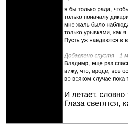
я бы только рада, чтоб
только поначалу дикар
мне жаль было наблюда
только урывками, как я
Пусть уж наедаются в 
Добавлено спустя 1 м
Владимр, еще раз спас
вижу, что, вроде, все о
во всяком случае пока т
И летает, словно 
Глаза светятся, к
Неактивен