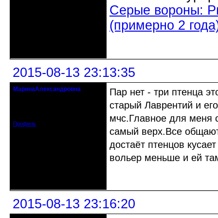
Серые вороны: Р
(примерно 2 года)
Неактивен
2015-08-13 23:13:35
МаринаАлександровна
Пар нет - три птенца э
действительный член клуба
старый Лаврентий и его
Откуда: Cанкт-Петербург
Зарегистрирован: 2010-07-30
Сообщений: 936
мчс.Главное для меня 
Профиль
самый верх.Все общают
достаёт птенцов кусает
вольер меньше и ей та
Неактивен
2015-08-13 23:16:20