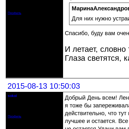
Откуда: С-Петербург
Зарегистрирован: 2012-06-20
МаринаАлександров
Сообщений: 4578
Профиль
Для них нужно устра
Спасибо, буду вам очен
И летает, словно 
Глаза светятся, к
Неактивен
2015-08-13 10:50:03
sokol
Добрый День всем! Лена
Старейшина клуба
я тоже бы запереживала
Откуда: г. Санкт-Петербург
Зарегистрирован: 2012-11-29
Сообщений: 5094
действительно, что тут
Профиль
лучшее и остается. Все
не остается.Удачи вам 