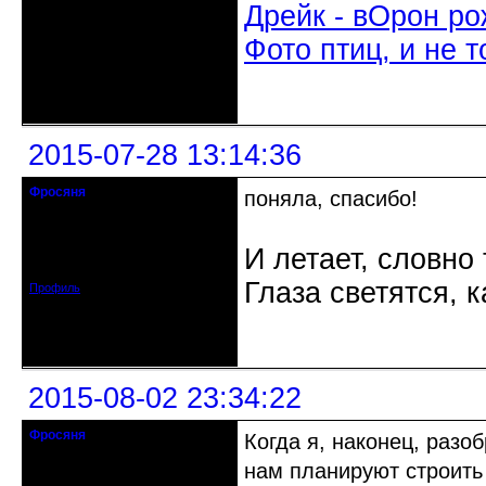
Дрейк - вОрон ро
Фото птиц, и не т
Неактивен
2015-07-28 13:14:36
Фросяня
поняла, спасибо!
Moderators
Откуда: С-Петербург
И летает, словно 
Зарегистрирован: 2012-06-20
Сообщений: 4578
Глаза светятся, к
Профиль
Неактивен
2015-08-02 23:34:22
Фросяня
Когда я, наконец, разо
Moderators
нам планируют строить 