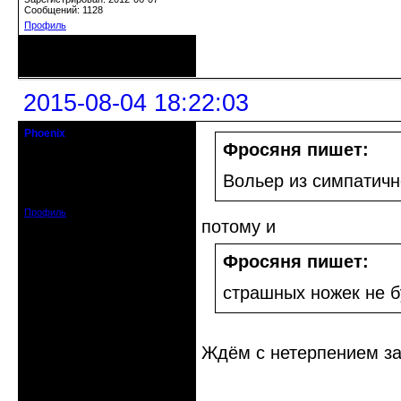
Сообщений: 1128
Профиль
Неактивен
2015-08-04 18:22:03
Phoenix
Старожил клуба
Фросяня пишет:
Откуда: Земля, Кубань
Вольер из симпатич
Зарегистрирован: 2011-12-11
Сообщений: 2874
Профиль
потому и
Фросяня пишет:
страшных ножек не б
Ждём с нетерпением з
Неактивен