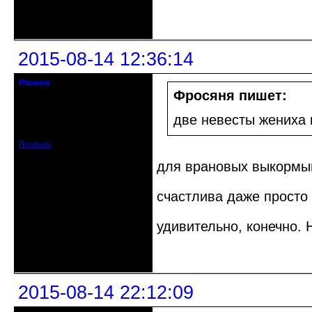
Неактивен
2015-08-14 12:36:14
Phoenix
Старожил клуба
Фросяня пишет:
Откуда: Земля, Кубань
две невесты жениха
Зарегистрирован: 2011-12-11
Сообщений: 2874
Профиль
для врановых выкормыш
счастлива даже прост
удивительно, конечно.
Неактивен
2015-08-14 22:12:09