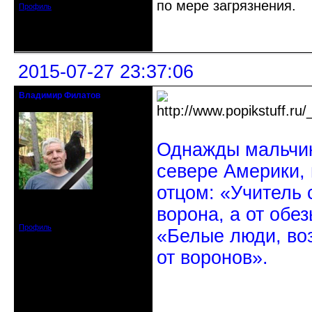
по мере загрязнения.
Профиль
Неактивен
2015-07-27 23:37:06
Владимир Филатов
24.08.1952 - 09.11.2019 R.I.P.
Однажды мальчик
севере Америки,
отцом: «Учитель 
Откуда: Санкт-Петербург
Зарегистрирован: 2010-10-20
ворона, а от обе
Сообщений: 20570
Профиль
«Белые люди, во
от воронов».