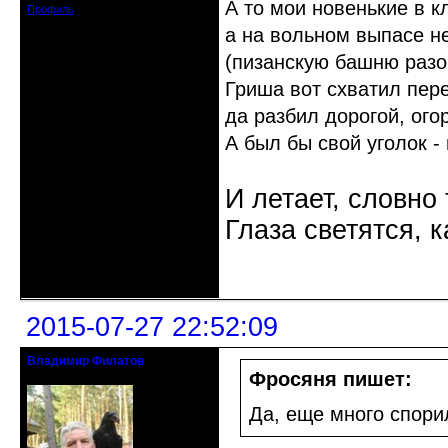
А то мои новенькие в кл
Профиль
а на вольном выпасе не
(пизанскую башню разо
Гриша вот схватил пере
да разбил дорогой, ого
А был бы свой уголок -
И летает, словно 
Глаза светятся, к
Неактивен
2015-07-27 22:52:09
Владимир Филатов
24.08.1952 - 09.11.2019 R.I.P.
Фросяня пишет:
Да, еще много спори