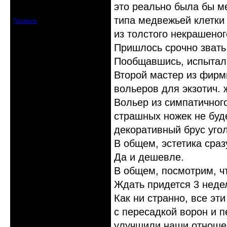
Откуда: С-Петербург
это реально была бы м
Зарегистрирован: 2012-06-20
Сообщений: 4578
типа медвежьей клетки 
Профиль
из толстого некрашеног
Пришлось срочно звать
Пообщавшись, испытала
Второй мастер из фирм
вольеров для экзотич. 
Вольер из симпатичног
страшных ножек не буд
декоративный брус уго
В общем, эстетика сраз
Да и дешевле.
В общем, посмотрим, ч
Ждать придется 3 неде
Как ни странно, все э
с пересадкой ворон и п
улучшили наши отноше