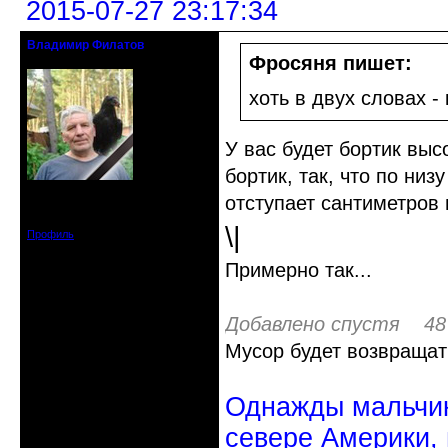
2015-07-27 23:17:34
Владимир Филатов
24.08.1952 - 09.11.2019 R.I.P.
Фросяня пишет:
хоть в двух словах - 
У вас будет бортик выс
бортик, так, что по низ
Откуда: Санкт-Петербург
отступает сантиметров 
Зарегистрирован: 2010-10-20
Сообщений: 20570
\|
Профиль
Примерно так...
Добавлено спустя 48 
Мусор будет возвращат
Однажды мальчик
севере Америки,