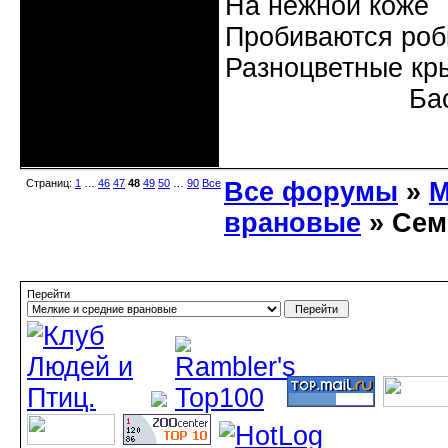
На нежной коже
Пробиваются роб
Разноцветные кр
Бас
Неактивен
Страниц:
1
…
46
47
48
49
50
…
90
Все
Все форумы
»
М
врановые
» Сем
Перейти