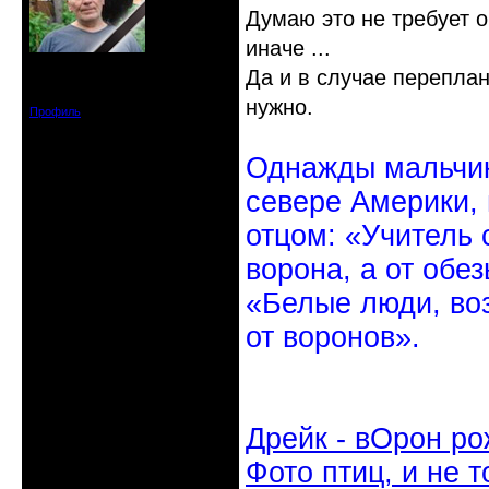
Думаю это не требует о
иначе ...
Откуда: Санкт-Петербург
Да и в случае переплан
Зарегистрирован: 2010-10-20
Сообщений: 20570
нужно.
Профиль
Однажды мальчик
севере Америки,
отцом: «Учитель 
ворона, а от обе
«Белые люди, во
от воронов».
Дрейк - вОрон ро
Фото птиц, и не т