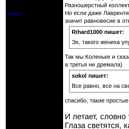
Откуда: С-Петербург
Разношерстный коллект
Зарегистрирован: 2012-06-20
Сообщений: 4578
Но если даже Лаврентия
Профиль
значит равновесие в от
Rihard1000 пишет:
Эх, такого жениха уп
Так мы Коленьке и ска
а третья не дремала)
sokol пишет:
Все равно, все на св
спасибо, такие простые
И летает, словно 
Глаза светятся, к