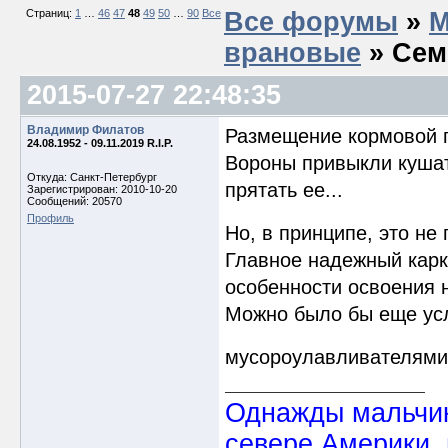
Страниц:
1
…
46
47
48
49
50
…
90
Все
Все форумы
»
М
врановые
» Сем
2015-07-27 22:48:35
Владимир Филатов
Размещение кормовой п
24.08.1952 - 09.11.2019 R.I.P.
Вороны привыкли кушать
Откуда: Санкт-Петербург
прятать ее...
Зарегистрирован: 2010-10-20
Сообщений: 20570
Профиль
Но, в принципе, это не
Главное надежный карк
особенности освоения 
Можно было бы еще усл
мусороулавливателями,
Однажды мальчик
севере Америки,