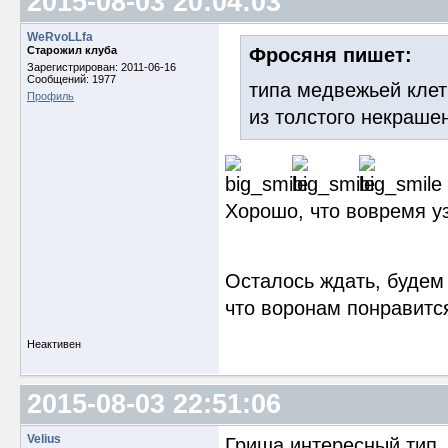
2015-08-03 20:04:03
WeRvoLLfa
Старожил клуба
Фросяня пишет:
Зарегистрирован: 2011-06-16
Сообщений: 1977
типа медвежьей клет
Профиль
из толстого некраше
Хорошо, что вовремя уз
Осталось ждать, будем 
что воронам понравится
Неактивен
2015-08-03 22:51:06
Velius
Гриша интересный тип.