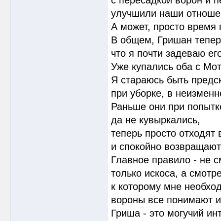
с пересадкой ворон и п
улучшили наши отноше
А может, просто время
В общем, Гришан теперь
что я почти задеваю его
Уже купались оба с Мот
Я стараюсь быть предс
при уборке, в неизмен
Раньше они при попытке
да не кувыркались,
теперь просто отходят 
и спокойно возвращают
Главное правило - не с
только искоса, а смотре
к которому мне необхо
вороны все понимают и
Гриша - это могучий ин