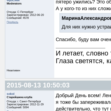
Фросяня
пятеро ужились? Это о
Moderators
А у кого-то из них сло
Откуда: С-Петербург
Зарегистрирован: 2012-06-20
МаринаАлександров
Сообщений: 4578
Профиль
Для них нужно устра
Спасибо, буду вам очен
И летает, словно 
Глаза светятся, к
Неактивен
2015-08-13 10:50:03
sokol
Добрый День всем! Лена
Старейшина клуба
я тоже бы запереживала
Откуда: г. Санкт-Петербург
Зарегистрирован: 2012-11-29
Сообщений: 5094
действительно, что тут