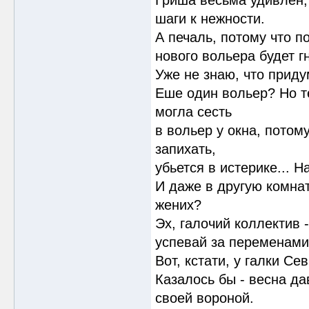
Гриша весьма удивлен, 
шаги к нежности.
А печаль, потому что 
нового вольера будет гн
Уже не знаю, что придум
Еше один вольер? Но т
могла сесть
в вольер у окна, потому
запихать,
убьется в истерике... Н
И даже в другую комнат
жених?
Эх, галочий коллектив 
успевай за переменами
Вот, кстати, у галки С
Казалось бы - весна да
своей вороной.