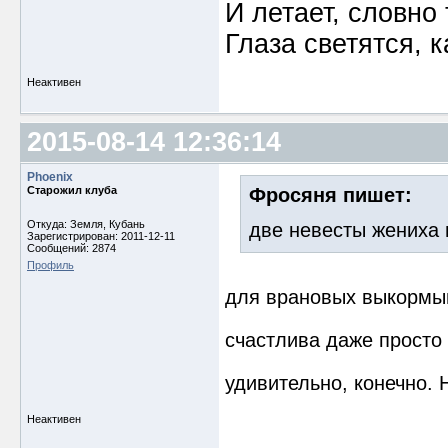
И летает, словно 
Глаза светятся, к
Неактивен
2015-08-14 12:36:14
Phoenix
Старожил клуба
Фросяня пишет:
Откуда: Земля, Кубань
две невесты жениха
Зарегистрирован: 2011-12-11
Сообщений: 2874
Профиль
для врановых выкормыш
счастлива даже прост
удивительно, конечно.
Неактивен