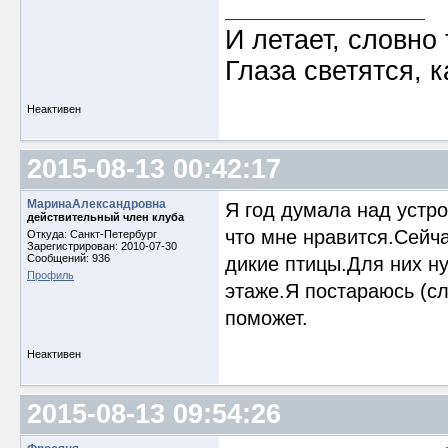
И летает, словно 
Глаза светятся, к
Неактивен
2015-08-13 00:42:17
МаринаАлександровна
Я год думала над устр
действительный член клуба
что мне нравится.Сейча
Откуда: Cанкт-Петербург
Зарегистрирован: 2010-07-30
Сообщений: 936
дикие птицы.Для них н
Профиль
этаже.Я постараюсь (сл
поможет.
Неактивен
2015-08-13 09:54:26