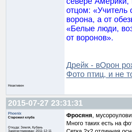
севере Америки,
отцом: «Учитель 
ворона, а от обе
«Белые люди, во
от воронов».
Дрейк - вОрон ро
Фото птиц, и не т
Неактивен
2015-07-27 23:31:31
Phoenix
Фросяня
, мусороулови
Старожил клуба
Много таких есть на фо
Откуда: Земля, Кубань
Сетка 2х2 отличная ос
Зарегистрирован: 2011-12-11