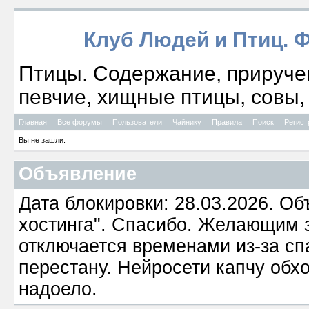
Клуб Людей и Птиц. 
Птицы. Содержание, приручен
певчие, хищные птицы, совы, 
Главная
Все форумы
Пользователи
Чайнику
Правила
Поиск
Регист
Вы не зашли.
Объявление
Дата блокировки: 28.03.2026. О
хостинга". Спасибо. Желающим з
отключается временами из-за сп
перестану. Нейросети капчу обхо
надоело.