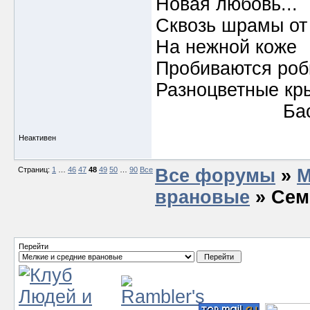
Новая любовь...
Сквозь шрамы от
На нежной коже
Пробиваются роб
Разноцветные кр
Бас
Неактивен
Страниц:
1
…
46
47
48
49
50
…
90
Все
Все форумы
»
М
врановые
» Сем
Перейти