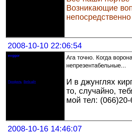
Возникающие воп
непосредственно
Неактивен
2008-10-10 22:06:54
evggor
Ага точно. Когда ворон
не судите, да не забанены будете
непрезентабельные...
Откуда: Киев
Зарегистрирован: 2008-04-08
Сообщений: 282
И в джунглях кир
Профиль
Вебсайт
то, случайно, те
мой тел: (066)20-
Неактивен
2008-10-16 14:46:07