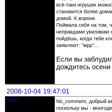
всё-таки игрушек можно
становится более дома
домой. К вороне.
Поймала себя на том, 
неправдами увиливаю от
пойдёшь, когда тебе кл
заявляют: "мрр"...
Если вы заблудил
дождитесь осени 
Неактивен
2008-10-04 19:47:01
Mushen
No_comment, добрый веч
клинический администратор
поскольку мы - многоде
Откуда: Черногория