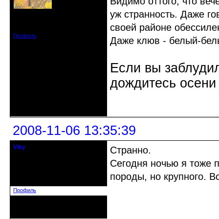
Видимо оттого, что веч
уж странность. Даже го
Откуда: Санкт-Петербург
Зарегистрирован: 2008-07-03
своей районе обессиле
Сообщений: 1657
Профиль
Даже клюв - белый-бел
Если вы заблудил
дождитесь осени 
Неактивен
2008-11-06 13:35:39
Viky
Странно.
старожил клуба
Сегодня ночью я тоже 
Откуда: Мариуполь, Украина
породы, но крупного. Вс
Зарегистрирован: 2008-08-08
Сообщений: 574
Профиль
Неактивен