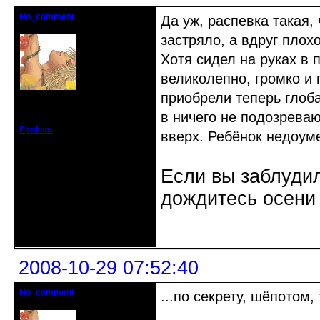
No_comment
Да уж, распевка такая, 
Действительный член клуба
застряло, а вдруг плох
Хотя сидел на руках в 
великолепно, громко и 
приобрели теперь глоб
Откуда: Санкт-Петербург
Зарегистрирован: 2008-07-03
в ничего не подозрева
Сообщений: 1657
Профиль
вверх. Ребёнок недоуме
Если вы заблудил
дождитесь осени 
Неактивен
2008-10-29 07:52:40
No_comment
...по секрету, шёпотом, 
Действительный член клуба