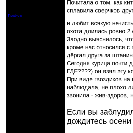
Почитала о том, как ки
Откуда: Санкт-Петербург
Зарегистрирован: 2008-07-03
сплавила сверчков друг
Сообщений: 1657
Профиль
и любит всякую нечист
охота длилась ровно 2 
Заодно выяснилось, чт
кроме нас относился с
дёргал друга за штанин
Сегодня курица почти д
ГДЕ????) он взял эту к
При виде гвоздиков на 
наблюдала, не плохо л
звонила - жив-здоров, 
Если вы заблудил
дождитесь осени 
Неактивен