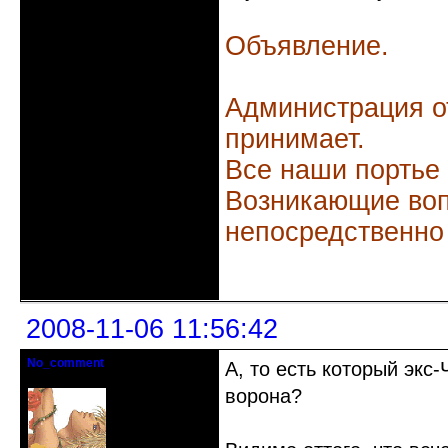
Объявление.
Администрация о
принимает.
Все наши портье
Возникающие воп
непосредственно
Неактивен
2008-11-06 11:56:42
No_comment
А, то есть который экс-
Действительный член клуба
ворона?