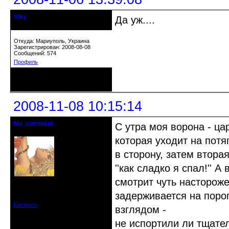
Viky
Да уж....
старожил клуба
Откуда: Мариуполь, Украина
Зарегистрирован: 2008-08-08
Сообщений: 574
Профиль
Неактивен
2008-11-08 10:15:14
No_comment
С утра моя ворона - ц
Действительный член клуба
которая уходит на потя
в сторону, затем втора
''как сладко я спал!'' 
смотрит чуть насторожен
Откуда: Санкт-Петербург
Зарегистрирован: 2008-07-03
задерживается на поро
Сообщений: 1657
Профиль
взглядом -
не испортили ли тщател