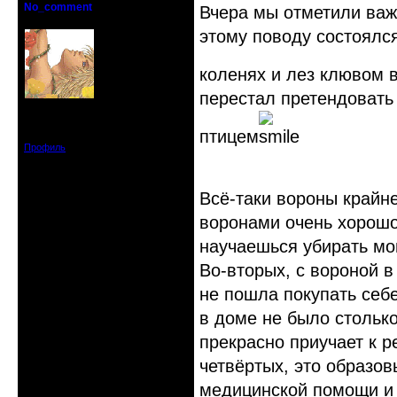
No_comment
Вчера мы отметили важн
Действительный член клуба
этому поводу состоялс
коленях и лез клювом в
перестал претендовать
Откуда: Санкт-Петербург
Зарегистрирован: 2008-07-03
Сообщений: 1657
птицем
Профиль
Всё-таки вороны крайн
воронами очень хорошо
научаешься убирать мом
Во-вторых, с вороной в
не пошла покупать себ
в доме не было столько
прекрасно приучает к р
четвёртых, это образов
медицинской помощи и 