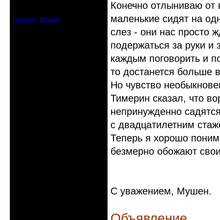
Конечно отлыниваю от 
Зарегистрирован: 2008-04-07
Сообщений: 8719
маленькие сидят на одн
Профиль
Вебсайт
слез - они нас просто 
подержаться за руки и 
каждым поговорить и по
то достанется больше в
Но чувство необыкновен
Тимерин сказал, что в
непринужденно садятся 
с двадцатилетним стаже
Теперь я хорошо поним
безмерно обожают свои
С уважением, Мушен.
Объявление.