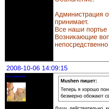
Администрация о
принимает.
Все наши портье
Возникающие воп
непосредственно
Неактивен
2008-10-06 14:09:15
No_comment
Действительный член клуба
Mushen пишет:
Теперь я хорошо пон
безмерно обожают св
Откуда: Санкт-Петербург
Душу, действительно, к
Зарегистрирован: 2008-07-03