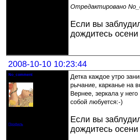
Отредактировано No_c
Если вы заблудил
дождитесь осени 
Неактивен
2008-10-10 10:23:44
No_comment
Детка каждое утро зани
Действительный член клуба
рычание, карканье на в
Вернее, зеркала у нег
собой любуется:-)
Откуда: Санкт-Петербург
Зарегистрирован: 2008-07-03
Если вы заблудил
Сообщений: 1657
Профиль
дождитесь осени 