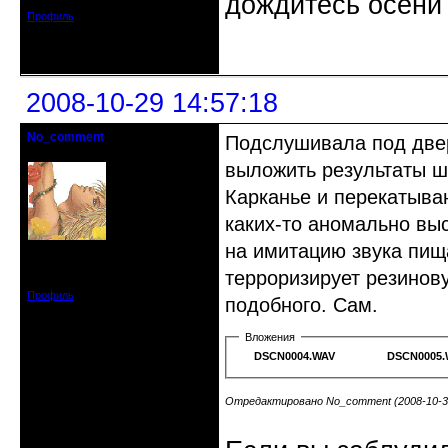
дождитесь осени 
Профиль
Неактивен
2008-10-29 14:57:18
No_comment
Подслушивала под две
Действительный член клуба
выложить результаты 
Карканье и перекатыван
каких-то аномально выс
на имитацию звука пищ
Откуда: Санкт-Петербург
Зарегистрирован: 2008-07-03
терроризирует резинову
Сообщений: 1657
Профиль
подобного. Сам.
Вложения
DSCN0004.WAV
DSCN0005.
Отредактировано No_comment (2008-10-31