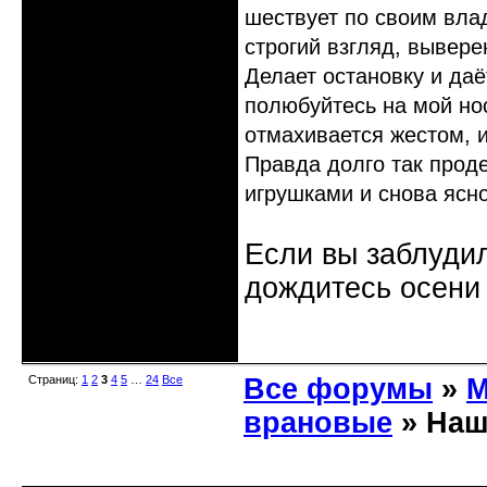
шествует по своим вла
строгий взгляд, вывере
Делает остановку и даё
полюбуйтесь на мой нос
отмахивается жестом, 
Правда долго так проде
игрушками и снова ясн
Если вы заблудил
дождитесь осени 
Неактивен
Страниц:
1
2
3
4
5
…
24
Все
Все форумы
»
М
врановые
» Наш