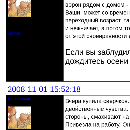
ворон рядом с домом - 
Ваши может со времене
переходный возраст, та
Откуда: Санкт-Петербург
Зарегистрирован: 2008-07-03
и нежничает, а потом т
Сообщений: 1657
Профиль
от этой своенравности
Если вы заблудил
дождитесь осени 
Неактивен
2008-11-01 15:52:18
No_comment
Вчера купила сверчков
Действительный член клуба
двойственные чувства: 
стороны, смахивают на 
Привезла на работу. Он