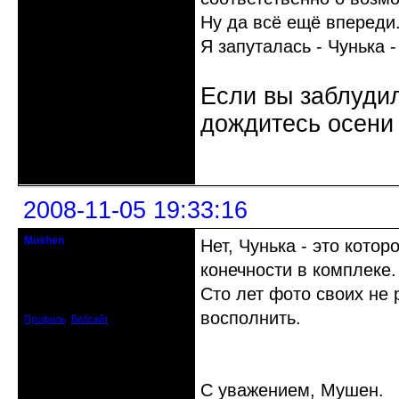
Ну да всё ещё впереди
Я запуталась - Чунька 
Если вы заблудил
дождитесь осени 
Неактивен
2008-11-05 19:33:16
Mushen
Нет, Чунька - это кото
клинический администратор
конечности в комплеке.
Откуда: Черногория
Сто лет фото своих не 
Зарегистрирован: 2008-04-07
Сообщений: 8719
восполнить.
Профиль
Вебсайт
С уважением, Мушен.