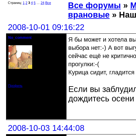
Страниц:
1
2
3
4
5
…
24
Все
Все форумы
»
М
врановые
» Наш
2008-10-01 09:16:22
No_comment
Я бы может и хотела вы
Действительный член клуба
выбора нет:-) А вот вы
сейчас ещё не критично
прогулки:-(
Курица сидит, гладится
Откуда: Санкт-Петербург
Зарегистрирован: 2008-07-03
Сообщений: 1657
Профиль
Если вы заблудил
дождитесь осени 
Неактивен
2008-10-03 14:44:08