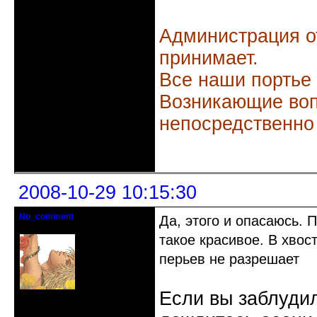
Администрация о
принимает.
Все наши портье
Возникающие воп
непосредственно
Неактивен
2008-10-29 10:15:30
No_comment
Да, этого и опасаюсь. 
Действительный член клуба
такое красивое. В хво
перьев не разрешает
Если вы заблудил
Откуда: Санкт-Петербург
Зарегистрирован: 2008-07-03
Сообщений: 1657