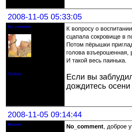
2008-11-05 05:33:05
No_comment
К вопросу о воспитании
Действительный член клуба
сцапала сокровище в по
Потом пёрышки приглад
голова взъерошенная, 
И такой весь паинька.
Откуда: Санкт-Петербург
Зарегистрирован: 2008-07-03
Сообщений: 1657
Профиль
Если вы заблудил
дождитесь осени 
Неактивен
2008-11-05 09:14:44
Mushen
No_comment
, доброе у
клинический администратор