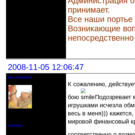
Администрация о
принимает.
Все наши портье
Возникающие воп
непосредственно
Неактивен
2008-11-05 12:06:47
No_comment
Действительный член клуба
К сожалению, действуе
бою
Подозревает м
игрушками исчезла обму
весь в меня))) кажется
Откуда: Санкт-Петербург
Зарегистрирован: 2008-07-03
Сообщений: 1657
мировой финансовый кр
Профиль
соответственно о возм