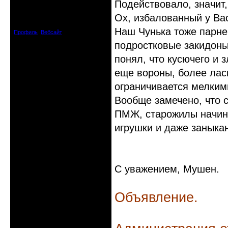
Подействовало, значит,
Откуда: Черногория
Ох, избалованный у Вас
Зарегистрирован: 2008-04-07
Сообщений: 8719
Наш Чунька тоже парне
Профиль
Вебсайт
подростковые закидоны,
понял, что кусючего и з
еще вороны, более лас
ограничивается мелки
Вообще замечено, что 
ПМЖ, старожилы начина
игрушки и даже заныкан
С уважением, Мушен.
Объявление.