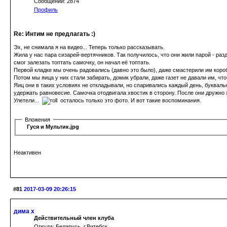
Сообщений: 2874
Профиль
Re: Интим не предлагать :)
Эх, не снимала я на видео... Теперь только рассказывать.
Жила у нас пара сизарей-вертячников. Так получилось, что они жили парой - раз
смог залезать топтать самочку, он начал её топтать.
Первой кладке мы очень радовались (давно это было), даже смастерили им коробк
Потом мы яица у них стали забирать, домик убрали, даже газет не давали им, ч
Яиц они в таких условиях не откладывали, но спаривались каждый день, букваль
удержать равновесие. Самочка отодвигала хвостик в сторону. После они дружно
Улетели...
осталось только это фото. И вот такие воспоминания.
Вложения
Гуся и Мультик.jpg
Неактивен
#81
2017-03-09 20:26:15
дима х
Действительный член клуба
Откуда: Беларусь, г.Витебск