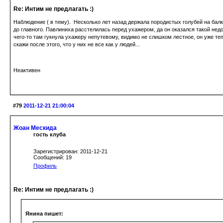
Re: Интим не предлагать :)
Наблюдение ( в тему). Несколько лет назад держала породистых голубей на балк
до главного. Павлиниха расстелилась перед ухажером, да он оказался такой недо
чего-то там гукнула ухажеру непутевому, видимо не слишком лестное, он уже теп
скажи после этого, что у них не все как у людей...
Неактивен
#79
2011-12-21 21:00:04
Жоан Мескида
гость клуба
Зарегистрирован: 2011-12-21
Сообщений: 19
Профиль
Re: Интим не предлагать :)
Янина пишет: