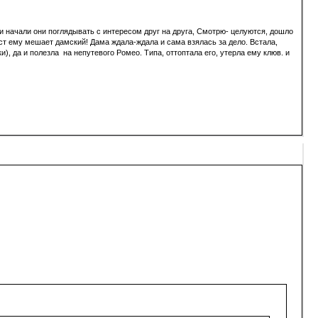
 и начали они поглядывать с интересом друг на друга, Смотрю- целуются, дошло
вост ему мешает дамский! Дама ждала-ждала и сама взялась за дело. Встала,
), да и полезла на непутевого Ромео. Типа, оттоптала его, утерла ему клюв. и