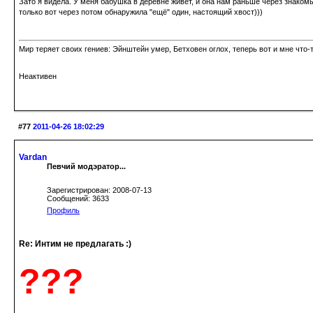
Зато я видела. У меня бабушка в деревне живет, и она нам раньше через знакомы
только вот через потом обнаружила "ещё" один, настоящий хвост)))
Мир теряет своих гениев: Эйнштейн умер, Бетховен оглох, теперь вот и мне что-т
Неактивен
#77
2011-04-26 18:02:29
Vardan
Певчий модэратор...
Зарегистрирован: 2008-07-13
Сообщений: 3633
Профиль
Re: Интим не предлагать :)
???