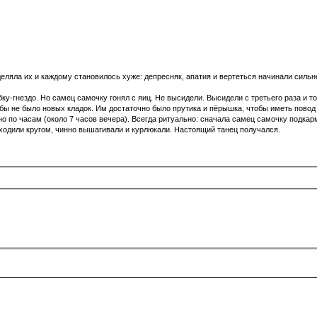
деляла их и каждому становилось хуже: депресняк, апатия и вертеться начинали сильне
у-гнездо. Но самец самочку гонял с яиц. Не высидели. Высидели с третьего раза и то
тобы не было новых кладок. Им достаточно было прутика и пёрышка, чтобы иметь повод
но по часам (около 7 часов вечера). Всегда ритуально: сначала самец самочку подкар
 ходили кругом, чинно вышагивали и курлюкали. Настоящий танец получался.