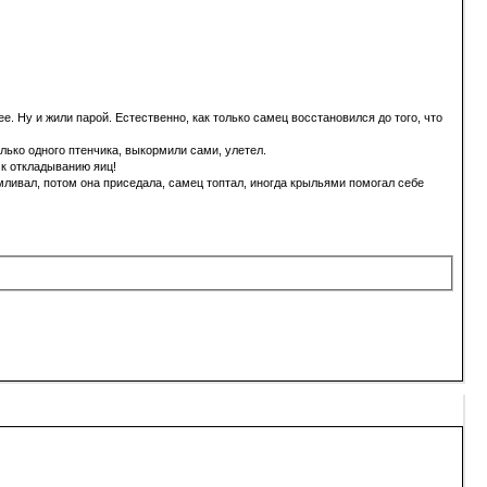
е. Ну и жили парой. Естественно, как только самец восстановился до того, что
лько одного птенчика, выкормили сами, улетел.
 к откладыванию яиц!
мливал, потом она приседала, самец топтал, иногда крыльями помогал себе