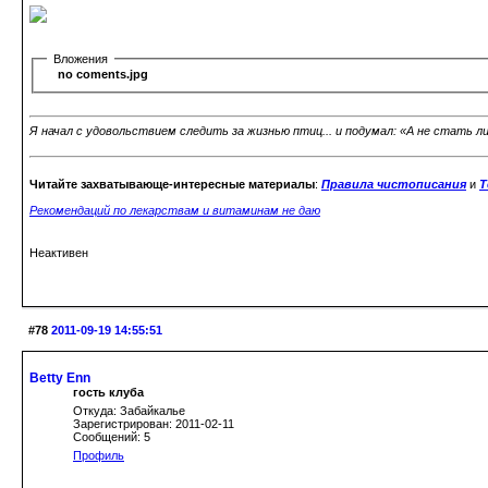
Вложения
no coments.jpg
Я начал с удовольствием следить за жизнью птиц... и подумал: «А не стать л
Читайте захватывающе-интересные материалы
:
Правила чистописания
и
Т
Рекомендаций по лекарствам и витаминам не даю
Неактивен
#78
2011-09-19 14:55:51
Betty Enn
гость клуба
Откуда: Забайкалье
Зарегистрирован: 2011-02-11
Сообщений: 5
Профиль