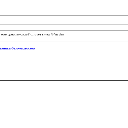
и мне орнитологом?»...
и не стал
© Vardan
ехника безопасности