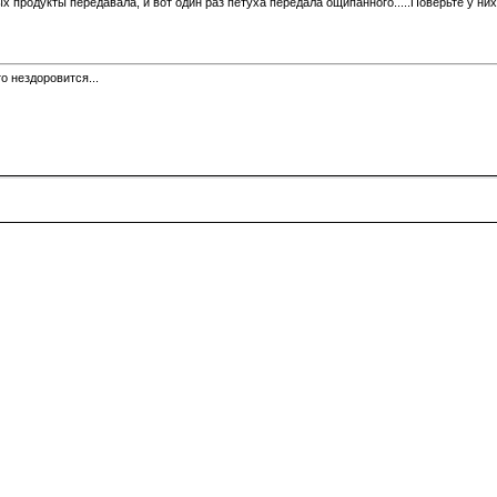
х продукты передавала, и вот один раз петуха передала ощипанного.....Поверьте у них
о нездоровится...