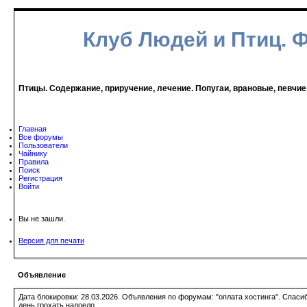
Клуб Людей и Птиц. 
Птицы. Содержание, приручение, лечение. Попугаи, врановые, певчие
Главная
Все форумы
Пользователи
Чайнику
Правила
Поиск
Регистрация
Войти
Вы не зашли.
Версия для печати
Объявление
Дата блокировки: 28.03.2026. Объявления по форумам: "оплата хостинга". Спас
день грохать надоело.