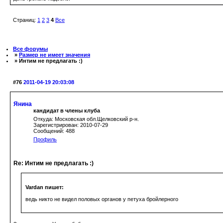
Страниц:
1
2
3
4
Все
Все форумы
»
Размер не имеет значения
» Интим не предлагать :)
#76
2011-04-19 20:03:08
Янина
кандидат в члены клуба
Откуда: Московская обл.Щелковский р-н.
Зарегистрирован: 2010-07-29
Сообщений: 488
Профиль
Re: Интим не предлагать :)
Vardan пишет:
ведь никто не видел половых органов у петуха бройлерного