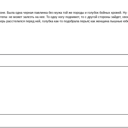
оне. Была одна черная павлинка без мужа той же породы и голубок бойных кровей. Ну
тепа- не может залезть на нее. То одну ногу поднимет, то с другой стороны зайдет, х
ерь расстелился перед ней, голубка как-то подобрала перья( как женщина пышные юбки