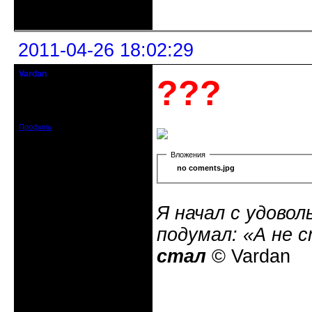
Неактивен
2011-04-26 18:02:29
Vardan
???
Певчий модэратор...
Зарегистрирован: 2008-07-13
Сообщений: 3633
Профиль
Вложения
no coments.jpg
Я начал с удовол
подумал: «А не 
стал
© Vardan