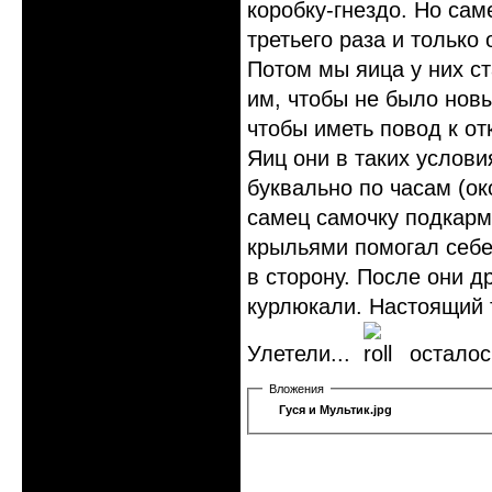
коробку-гнездо. Но сам
третьего раза и только
Потом мы яица у них ст
им, чтобы не было нов
чтобы иметь повод к о
Яиц они в таких услови
буквально по часам (ок
самец самочку подкарм
крыльями помогал себе
в сторону. После они д
курлюкали. Настоящий 
Улетели...
осталось
Вложения
Гуся и Мультик.jpg
Неактивен