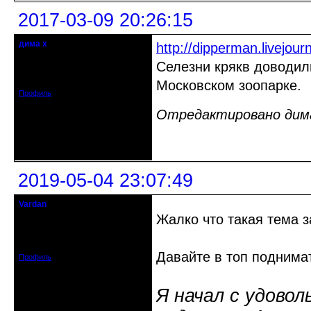
2017-03-09 20:26:15
дима х
http://dipperman.livejou
Действительный член клуба
Селезни крякв доводил
Откуда: Беларусь, г.Витебск
Зарегистрирован: 2014-09-03
Сообщений: 2224
Московском зоопарке.
Профиль
Отредактировано дима 
Неактивен
2019-05-04 23:07:49
Vardan
Певчий модэратор...
Жалко что такая тема 
Зарегистрирован: 2008-07-13
Сообщений: 3633
Давайте в топ поднима
Профиль
Я начал с удовол