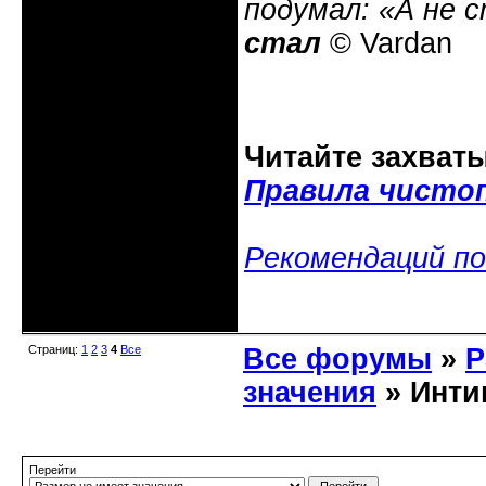
подумал: «А не 
стал
© Vardan
Читайте захват
Правила чисто
Рекомендаций по
Неактивен
Страниц:
1
2
3
4
Все
Все форумы
»
Р
значения
» Интим
Перейти