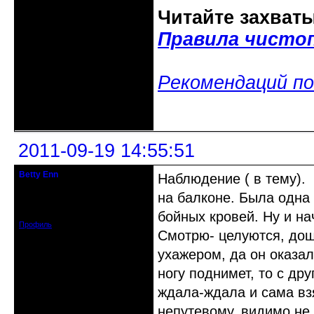
Читайте захват
Правила чисто
Рекомендаций по
Неактивен
2011-09-19 14:55:51
Betty Enn
Наблюдение ( в тему).
гость клуба
на балконе. Была одна 
Откуда: Забайкалье
Зарегистрирован: 2011-02-11
Сообщений: 5
бойных кровей. Ну и на
Профиль
Смотрю- целуются, дош
ухажером, да он оказал
ногу поднимет, то с др
ждала-ждала и сама взя
непутевому, видимо не