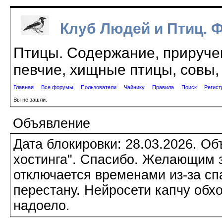
Клуб Людей и Птиц. 
Птицы. Содержание, приручен
певчие, хищные птицы, совы, 
Главная
Все форумы
Пользователи
Чайнику
Правила
Поиск
Регист
Вы не зашли.
Объявление
Дата блокировки: 28.03.2026. О
хостинга". Спасибо. Желающим з
отключается временами из-за сп
перестану. Нейросети капчу обхо
надоело.