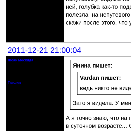
ней, голубка как-то по
полезла на непутевого 
скажи после этого, что 
Неактивен
2011-12-21 21:00:04
Жоан Мескида
гость клуба
Янина пишет:
Зарегистрирован: 2011-12-21
Vardan пишет:
Сообщений: 19
Профиль
ведь никто не вид
Зато я видела. У ме
А я точно знаю, что н
в суточном возрасте...