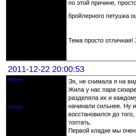
по этой причине, прос
бройлерного петушка 
Тема просто отличная!
Неактивен
2011-12-22 20:00:53
Phoenix
Эх, не снимала я на ви
Старожил клуба
Жила у нас пара сизаре
Откуда: Земля, Кубань
разделяла их и каждому
Зарегистрирован: 2011-12-11
Сообщений: 2874
начинали сильнее. Ну и
Профиль
восстановился до того, 
топтать.
Первой кладке мы очен