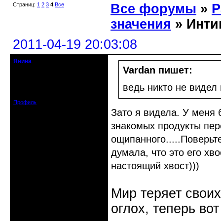
Страниц:
1
2
3
4
Все
Все форумы
»
Р
значения
» Интим
2011-04-19 20:03:08
Янина
кандидат в члены клуба
Vardan пишет:
Откуда: Московская
обл.Щелковский р-н.
ведь никто не видел
Зарегистрирован: 2010-07-29
Сообщений: 488
Профиль
Зато я видела. У меня 
знакомых продукты пер
ощипанного.....Поверьт
думала, что это его хв
настоящий хвост)))
Мир теряет своих
оглох, теперь вот