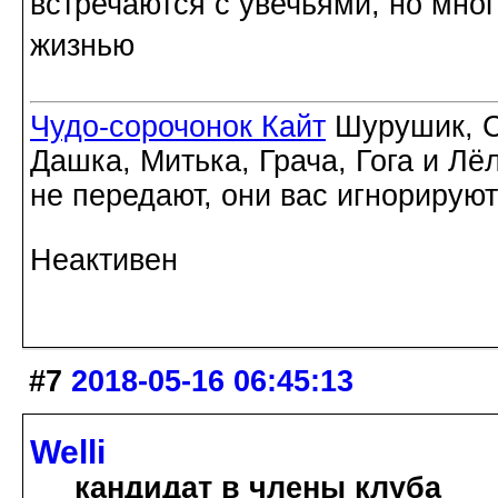
встречаются с увечьями, но мног
жизнью
Чудо-сорочонок Кайт
Шурушик, С
Дашка, Митька, Грача, Гога и Лё
не передают, они вас игнорируют
Неактивен
#7
2018-05-16 06:45:13
Welli
кандидат в члены клуба