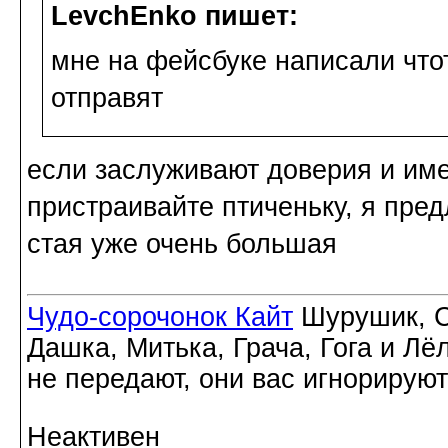
LevchEnko пишет:
мне на фейсбуке написали чтот
отправят
если заслуживают доверия и име
пристраивайте птиченьку, я пре
стая уже очень большая
Чудо-сорочонок Кайт
Шурушик, С
Дашка, Митька, Грача, Гога и Лё
не передают, они вас игнорируют
Неактивен