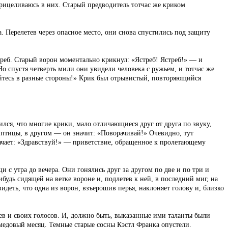
прицеливаюсь в них. Старый предводитель тотчас же криком
а. Перелетев через опасное место, они снова спустились под защиту
стреб. Старый ворон моментально крикнул: «Ястреб! Ястреб!» — и
 Но спустя четверть мили они увидели человека с ружьем, и тотчас же
тайтесь в разные стороны!» Крик был отрывистый, повторяющийся
ился, что многие крики, мало отличающиеся друг от друга по звуку,
 птицы, в другом — он значит: «Поворачивай!» Очевидно, тут
ачает: «Здравствуй!» — приветствие, обращенное к пролетающему
 с утра до вечера. Они гонялись друг за другом по две и по три и
удь сидящей на ветке вороне и, подлетев к ней, в последний миг, на
идеть, что одна из ворон, взъерошив перья, наклоняет голову и, близко
ьев и своих голосов. И, должно быть, выказанные ими таланты были
й медовый месяц. Темные старые сосны Кэстл Франка опустели.