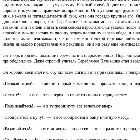
видимому, уже научилась уму-разуму. Нежный голубой цвет глаз, прис
вороне, и научились правилам осторожности. Они узнали про ружье и з
них, нежели ее пятнадцатилетний сын, хотя она гораздо крупнее его. О
для таких юных ворон, хотя Серебряное Пятнышко мог сосчитать почти 
заважничали и стали считать себя совсем взрослыми. Спускаясь после п
способом можно заставить лисицу отдать половину своего обеда, и зна
врагами так же невозможно, как невозможно толстой торговке поймать
имели никакого представления о ракушках, они ни разу еще не отведа
Сентябрь произвел большие перемены и в старых воронах. Пора линьки
приободрились. Даже строгий учитель Серебряное Пятнышко стал весел
Он хорошо воспитал их, обучил всем сигналам и приказаниям, и тепер
«Первый отряд!» — крикнет старый командир на вороньем языке, и пер
«Летите!» — и все летят вперед во главе со своим предводителем.
«Поднимайтесь!» — и в ту же минуту все взлетают вверх.
«Собирайтесь в кучу!» — и все собираются в одну плотную массу.
«Разлетайтесь!» — и все моментально рассеиваются в разные стороны, 
«Стройтесь в ряд!» — и все тотчас же вытягиваются в одну линию.