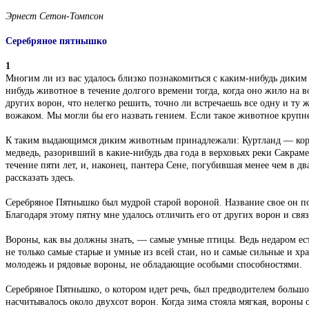
Эрнест Сетон-Томпсон
Серебряное пятнышко
1
Многим ли из вас удалось близко познакомиться с каким-нибудь диким
нибудь животное в течение долгого времени тогда, когда оно жило на 
других ворон, что нелегко решить, точно ли встречаешь все одну и ту 
вожаком. Мы могли бы его назвать гением. Если такое животное крупне
К таким выдающимся диким животным принадлежали: Куртланд — коротк
медведь, разоривший в какие-нибудь два года в верховьях реки Сакра
течение пяти лет, и, наконец, пантера Сене, погубившая менее чем в 
рассказать здесь.
Серебряное Пятнышко был мудрой старой вороной. Название свое он по
Благодаря этому пятну мне удалось отличить его от других ворон и свя
Вороны, как вы должны знать, — самые умные птицы. Ведь недаром ест
не только самые старые и умные из всей стаи, но и самые сильные и х
молодежь и рядовые вороны, не обладающие особыми способностями.
Серебряное Пятнышко, о котором идет речь, был предводителем большо
насчитывалось около двухсот ворон. Когда зима стояла мягкая, вороны