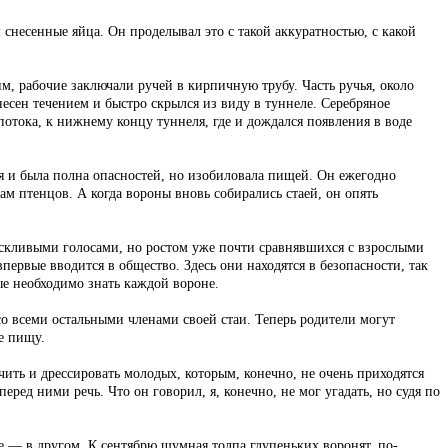
 снесенные яйца. Он проделывал это с такой аккуратностью, с какой
им, рабочие заключали ручей в кирпичную трубу. Часть ручья, около
несен течением и быстро скрылся из виду в туннеле. Серебряное
потока, к нижнему концу туннеля, где и дождался появления в воде
тя и была полна опасностей, но изобиловала пищей. Он ежегодно
там птенцов. А когда вороны вновь собирались стаей, он опять
искливыми голосами, но ростом уже почти сравнявшихся с взрослыми
первые вводится в общество. Здесь они находятся в безопасности, так
ые необходимо знать каждой вороне.
со всеми остальными членами своей стаи. Теперь родители могут
е пищу.
ить и дрессировать молодых, которым, конечно, не очень приходятся
ед ними речь. Что он говорил, я, конечно, не мог угадать, но судя по
е — в другом. К сентябрю шумная толпа глупеньких воронят, по-