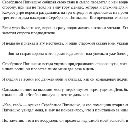
Серебряное Пятнышко собирал свою стаю и смело перелетал с ней водно
сторону, причем не терял из виду гору Дендас, которая и служила для 
Каждое утро вороны разделялись на три отряда и отправлялись на промы
третьего отряда находился Серебряное Пятнышко. Кто предводительство
Если утро было тихое, вороны сразу поднимались высоко и улетали. Есл
заметил старого предводителя.
Я недавно приехал в эту местность, и один старожил сказал мне, указыв
— Вон та старая ворона в это время года летает над ущельем уже более 
Серебряное Пятнышко всегда упрямо придерживался старого пути, хотя 
начале осени он пролетал мимо меня два раза в день.
Я следил за всеми его движениями и слышал, как он командовал подчи
Однажды я стоял на высоком мосту, перекинутом через ущелье. День был
означавший: «Все благополучно, летите дальше!»
«Кар, кар!» — кричал Серебряное Пятнышко, и его помощник вторил ему 
Пятнышко увидел меня, и ему не понравилось, что я пристально за ним
Но, заметив, что я не вооружен, он пролетел над самой моей головой, 