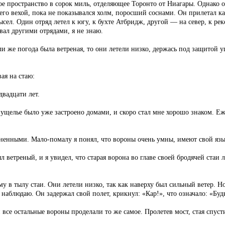
е пространство в сорок миль, отделяющее Торонто от Ниагары. Однако о
него вехой, пока не показывался холм, поросший соснами. Он прилетал ка
сел. Один отряд летел к югу, к бухте Атбридж, другой — на север, к рек
вал другими отрядами, я не знаю.
и же погода была ветреная, то они летели низко, держась под защитой у
ая на стаю:
двадцати лет.
ущелье было уже застроено домами, и скоро стал мне хорошо знаком. Еже
ненными. Мало-помалу я понял, что вороны очень умны, имеют свой язы
 ветреный, и я увидел, что старая ворона во главе своей бродячей стаи
в тылу стаи. Они летели низко, так как наверху был сильный ветер. Но 
 наблюдаю. Он задержал свой полет, крикнул: «Кар!», что означало: «Буд
и все остальные вороны проделали то же самое. Пролетев мост, стая спус