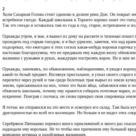
2
Холм Сахарная Голова стоит одиноко в долине реки Дон. Он покрыт лес
ястребиное гнездо. Каждый школьник в Торонто хорошо знает это гнезд
Так это гнездо и оставалось там из года в год, старое, истрепанное и 
Однажды утром, в мае, я вышел из дому на рассвете и тихонько пошел
проходить под старым гнездом, и я был удивлен, заметив, что над краем
подозревал, что ежегодно в этих соснах какая-нибудь воронья парочка 
настолько благоразумны, что не придавали ему каждую весну обновлен
мальчики с ружьями в руках, жаждущие пострелять ворон. Но и мне не у
Однажды, занимаясь, по обыкновению, наблюдениями, я увидел ворону,
какой-то белый предмет. Взглянув пристальнее, я узнал своего старо
перелетел через ручей и там среди болотных трав вырыл из земли кучк
землю, присаживался на них, точно это были яйца, забавлялся ими и по
объяснить школьник, почему ему нравится собирать почтовые марки, ил
искреннее. Поиграв с полчаса, он снова прикрыл свои сокровища земле
Я тотчас же отправился на это место и осмотрел его склад. Там была к
драгоценностью во всей его коллекции. Но больше я не видел этих сокр
Серебряное Пятнышко пережил много приключений и много раз спасался
надоедали ему корольки. Не то чтобы они причиняли ему большой вред
компании шумных и назойливых мальчишек.