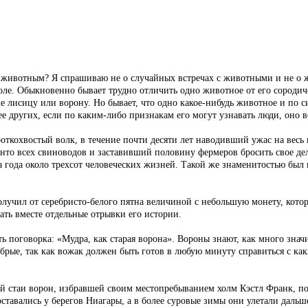
 животным? Я спрашиваю не о случайных встречах с животными и не о ж
воле. Обыкновенно бывает трудно отличить одно животное от его сороди
же лисицу или ворону. Но бывает, что одно какое-нибудь животное и по 
е других, если по каким-либо признакам его могут узнавать люди, оно в
охвостый волк, в течение почти десяти лет наводивший ужас на весь 
менто всех свиноводов и заставивший половину фермеров бросить свое д
два года около трехсот человеческих жизней. Такой же знаменитостью бы
лучил от серебристо-белого пятна величиной с небольшую монету, котор
зать вместе отдельные отрывки его истории.
ь поговорка: «Мудра, как старая ворона». Вороны знают, как много зн
рабрые, так как вожак должен быть готов в любую минуту справиться с ка
й стаи ворон, избравшей своим местопребыванием холм Кэстл Франк, по
 оставались у берегов Ниагары, а в более суровые зимы они улетали даль