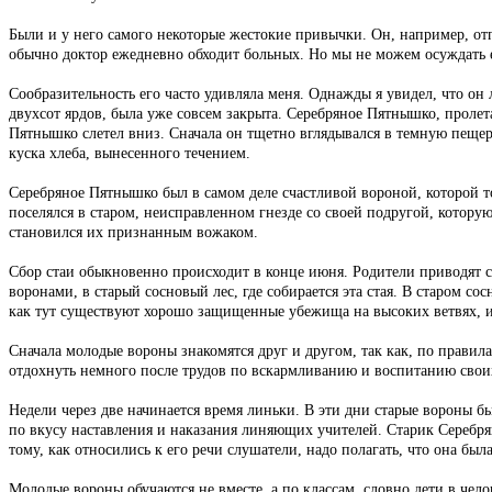
Были и у него самого некоторые жестокие привычки. Он, например, отп
обычно доктор ежедневно обходит больных. Но мы не можем осуждать ег
Сообразительность его часто удивляла меня. Однажды я увидел, что он 
двухсот ярдов, была уже совсем закрыта. Серебряное Пятнышко, пролет
Пятнышко слетел вниз. Сначала он тщетно вглядывался в темную пещеру,
куска хлеба, вынесенного течением.
Серебряное Пятнышко был в самом деле счастливой вороной, которой то
поселялся в старом, неисправленном гнезде со своей подругой, которую
становился их признанным вожаком.
Сбор стаи обыкновенно происходит в конце июня. Родители приводят 
воронами, в старый сосновый лес, где собирается эта стая. В старом с
как тут существуют хорошо защищенные убежища на высоких ветвях, и 
Сначала молодые вороны знакомятся друг и другом, так как, по правил
отдохнуть немного после трудов по вскармливанию и воспитанию своих
Недели через две начинается время линьки. В эти дни старые вороны 
по вкусу наставления и наказания линяющих учителей. Старик Серебрян
тому, как относились к его речи слушатели, надо полагать, что она был
Молодые вороны обучаются не вместе, а по классам, словно дети в чел