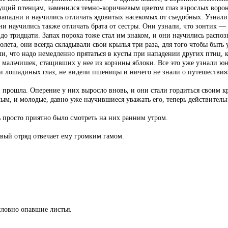
ущий птенцам, заменился темно-коричневым цветом глаз взрослых ворон.
ападни и научились отличать ядовитых насекомых от съедобных. Узнали,
ни научились также отличать брата от сестры. Они узнали, что зонтик —
до тридцати. Запах пороха тоже стал им знаком, и они научились распоз
олета, они всегда складывали свои крылья три раза, для того чтобы быт
ли, что надо немедленно прятаться в кусты при нападении других птиц, 
 мальчишек, стащивших у нее из корзины яблоки. Все это уже узнали юн
ли лошадиных глаз, не видели пшеницы и ничего не знали о путешестви
 прошла. Оперение у них выросло вновь, и они стали гордиться своим кр
ым, и молодые, давно уже научившиеся уважать его, теперь действитель
ь просто приятно было смотреть на них ранним утром.
вый отряд отвечает ему громким гамом.
словно опавшие листья.