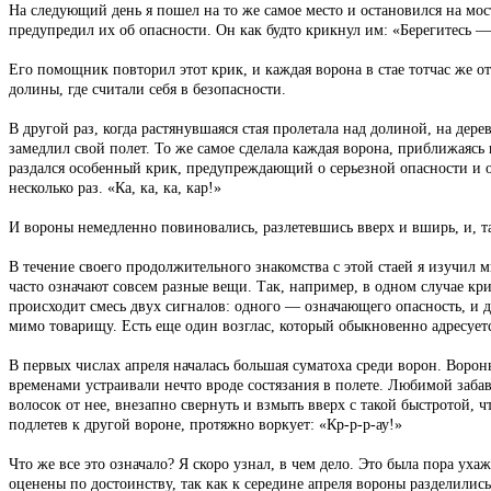
На следующий день я пошел на то же самое место и остановился на мос
предупредил их об опасности. Он как будто крикнул им: «Берегитесь —
Его помощник повторил этот крик, и каждая ворона в стае тотчас же от
долины, где считали себя в безопасности.
В другой раз, когда растянувшаяся стая пролетала над долиной, на дер
замедлил свой полет. То же самое сделала каждая ворона, приближаясь к
раздался особенный крик, предупреждающий о серьезной опасности и о
несколько раз. «Ка, ка, ка, кар!»
И вороны немедленно повиновались, разлетевшись вверх и вширь, и, та
В течение своего продолжительного знакомства с этой стаей я изучил м
часто означают совсем разные вещи. Так, например, в одном случае к
происходит смесь двух сигналов: одного — означающего опасность, и 
мимо товарищу. Есть еще один возглас, который обыкновенно адресуетс
В первых числах апреля началась большая суматоха среди ворон. Вороны
временами устраивали нечто вроде состязания в полете. Любимой забав
волосок от нее, внезапно свернуть и взмыть вверх с такой быстротой, 
подлетев к другой вороне, протяжно воркует: «Кр-р-р-ау!»
Что же все это означало? Я скоро узнал, в чем дело. Это была пора у
оценены по достоинству, так как к середине апреля вороны разделилис