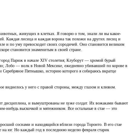
ивотных, живущих в клетках. Я говорю о том, знали ли вы какое-
чей. Каждая лисица и каждая ворона так похожи на других лисиц и
силе и по уму превосходит своих сородичей. Оно становится великим
скоре становится знаменитым в своей стране.
город Париж в начале XIV столетия; Клуборут — хромой бурый
ело; Лобо — волк в Новой Мексике, ежедневно убивавший по корове в
л и Серебряное Пятнышко, историю которого я собираюсь вкратце
ое виднелось у него с правой стороны, между глазом и клювом.
ачит дисциплина, и вымуштрованы не хуже солдат. Их вожаками бывают
ким-нибудь выскочкой и мятежником. Все остальные в стае — это
росший соснами и находящийся вблизи города Торонто. В его стае
ше на юг. Но каждый год в последнюю неделю февраля старик