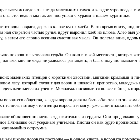
равлялся исследовать гнезда маленьких птичек и каждое утро поедал там
о за это: ведь и мы так же поступаем с курами в нашем курятнике.
летит вдоль оврага, держа в клюве кусок хлеба. В это время внизу, под н
ая над открытой частью ручья, вдруг выронил хлеб из клюва. Хлеб был у
 а затем его словно осенила счастливая мысль. Он полетел вниз, вдоль 
чно покровительствовала судьба. Он жил в такой местности, которая хо
, однако, мне никогда не удавалось разглядеть, и благополучно выводил 
своих маленьких птенцов с короткими хвостами, мягкими крыльями и п
основом лесу, который служит для ворон и школой и крепостью, молодежь в
здесь начинается их ученье. Молодежь посвящается во все тайны, котор
ам вороньего общества, каждая ворона должна быть обязательно знакома 
 птенцов, потому что птенцы выросли и могут уже сами отыскивать себ
бывают обыкновенно очень раздражительны и сердиты. Они продолжают уч
ое Пятнышко был усердным учителем. Иногда он как будто произносил пер
а чрезвычайно остроумна.
овечьей школе: воронята постарше — в одном классе, а воронята помолож