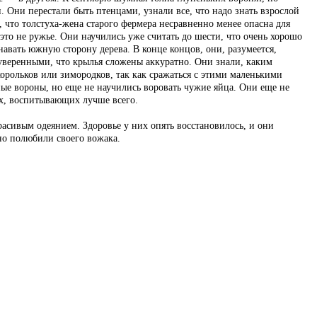
 Они перестали быть птенцами, узнали все, что надо знать взрослой
 что толстуха-жена старого фермера несравненно менее опасна для
 это не ружье. Они научились уже считать до шести, что очень хорошо
навать южную сторону дерева. В конце концов, они, разумеется,
ь уверенными, что крылья сложены аккуратно. Они знали, каким
корольков или зимородков, так как сражаться с этими маленькими
ые вороны, но еще не научились воровать чужие яйца. Они еще не
ях, воспитывающих лучше всего.
асивым одеянием. Здоровье у них опять восстановилось, и они
но полюбили своего вожака.