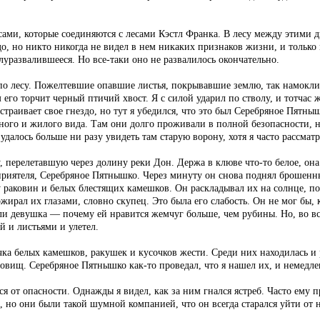
ами, которые соединяются с лесами Кэстл Франка. В лесу между этими д
о, но никто никогда не видел в нем никаких признаков жизни, и только 
полуразвалившееся. Но все-таки оно не развалилось окончательно.
 по лесу. Пожелтевшие опавшие листья, покрывавшие землю, так намокл
 его торчит черный птичий хвост. Я с силой ударил по стволу, и тотчас 
устраивает свое гнездо, но тут я убедился, что это был Серебряное Пятн
ного и жилого вида. Там они долго проживали в полной безопасности, 
далось больше ни разу увидеть там старую ворону, хотя я часто рассмат
 перелетавшую через долину реки Дон. Держа в клюве что-то белое, она
го приятеля, Серебряное Пятнышко. Через минуту он снова поднял броше
у раковин и белых блестящих камешков. Он раскладывал их на солнце, по
жирал их глазами, словно скупец. Это была его слабость. Он не мог бы, 
и девушка — почему ей нравится жемчуг больше, чем рубины. Но, во вся
й и листьями и улетел.
учка белых камешков, ракушек и кусочков жести. Среди них находилась и
овищ. Серебряное Пятнышко как-то проведал, что я нашел их, и немедлен
 от опасности. Однажды я видел, как за ним гнался ястреб. Часто ему 
, но они были такой шумной компанией, что он всегда старался уйти от 