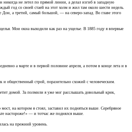
н никогда не летел по прямой линии, а делал изгиб в западную
ждый год со своей стаей на этот холм и жил там около шести недель.
е Дон, а третий, самый большой, — на северо-запад. Во главе этого
щелья. Мои окна выходили как раз на ущелье. В 1885 году я впервые
дневно а марте и в первой половине апреля, а потом в конце лета и в
к и общественный строй, поразительно схожий с человеческим.
 летит домой. За полмили я уже мог расслышать довольный крик,
мост, на котором я стоял, заставил их подняться выше. Серебряное
ьте настороже!» — и тотчас же поднялся выше.
тилась на прежний уровень.