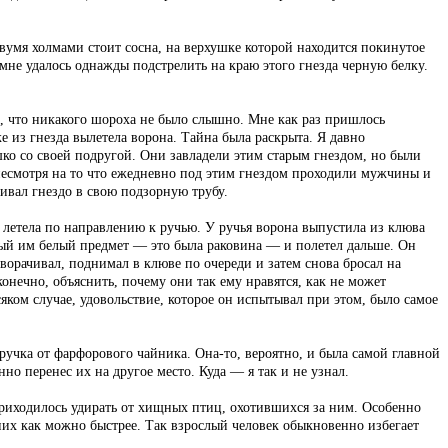
вумя холмами стоит сосна, на верхушке которой находится покинутое
мне удалось однажды подстрелить на краю этого гнезда черную белку.
и, что никакого шороха не было слышно. Мне как раз пришлось
же из гнезда вылетела ворона. Тайна была раскрыта. Я давно
ышко со своей подругой. Они завладели этим старым гнездом, но были
несмотря на то что ежедневно под этим гнездом проходили мужчины и
ривал гнездо в свою подзорную трубу.
 летела по направлению к ручью. У ручья ворона выпустила из клюва
нный им белый предмет — это была раковина — и полетел дальше. Он
ворачивал, поднимал в клюве по очереди и затем снова бросал на
конечно, объяснить, почему они так ему нравятся, как не может
ком случае, удовольствие, которое он испытывал при этом, было самое
 ручка от фарфорового чайника. Она-то, вероятно, и была самой главной
но перенес их на другое место. Куда — я так и не узнал.
приходилось удирать от хищных птиц, охотившихся за ним. Особенно
них как можно быстрее. Так взрослый человек обыкновенно избегает