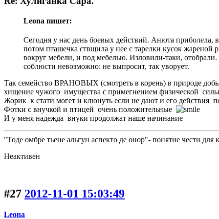
Re: Хулиганка Сара.
Leona пишет:
Сегодня у нас день боевых действий. Анюта приболела, в
потом пташечка ствщила у нее с тарелки кусок жареной р
вокруг мебели, и под мебелью. Изловили-таки, отобрали. 
соблюсти невозможно: не выпросит, так уворует.
Так семейство ВРАНОВЫХ (смотреть в корень) в природе добыт
хищение чужого имущества с примегнением физической силы 
Жорик к стати могет и клюнуть если не дают и его действия по
Фотки с внучкой и птицей очень положительные
И у меня надежда внуки продолжат наше начинание
"Тоде омбре тьене альгун аспекто де онор"- понятие ч
Неактивен
#27
2012-11-01 15:03:49
Leona