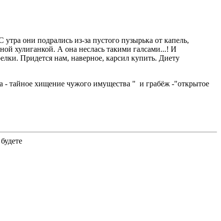
 утра они подрались из-за пустого пузырька от капель,
ой хулиганкой. А она неслась такими галсами...! И
релки. Придется нам, наверное, карсил купить. Диету
 - тайное хищение чужого имущества " и грабёж -"открытое
будете