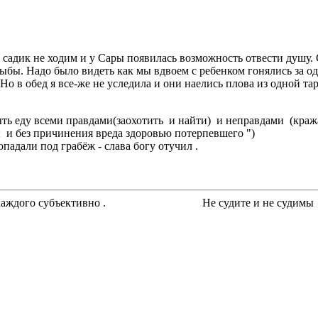
 садик не ходим и у Сары появилась возможность отвести душу. С
ыбы. Надо было видеть как мы вдвоем с ребенком гонялись за одн
Но в обед я все-же не уследила и они наелись плова из одной та
ь еду всеми правдами(заохотить и найти) и неправдами (кража
и без причинения вреда здоровью потерпевшего ")
падали под грабёж - слава богу отучил .
ести для каждого субъективно . Не судите и не судимы 